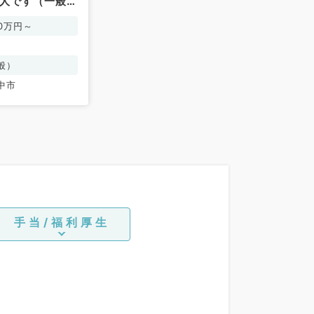
求人です（一般内
00万円～
般）
中市
手当/福利厚生