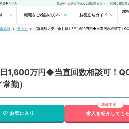
【群馬県／安中市】週4.5日1,600万円◆当直回数相談可！QOL充実のご勤務◆マイカー通勤可能◎（一般内科／常勤）の転職・求人｜医師の求人・転職・アルバイトは【マイナビDOCTOR】
自治体・公共団体採用ご担当者さまへ
採用ご担当者
お気
す
転職をご検討の方へ
お役立ちガイド
群馬県
安中市
【群馬県／安中市】週4.5日1,600万円◆当直回数相談可
5日1,600万円◆当直回数相談可！
／常勤）
お気に入り
求人を紹介しても