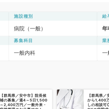
施設種別
給
病院（一般）
年
募集科目
業
一般内科
一
【群馬県／安中市】院長候
【群馬県／
補の募集／週4～5日1,500
から1,40
～2,400万円／一般外来・
しの相談可