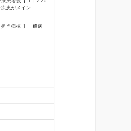
外来患者数 】1コマ20
齢者疾患がメイン
【 担当病棟 】一般病