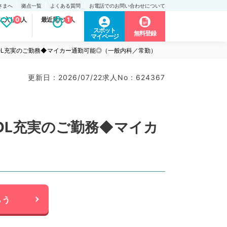
さまへ
拠点一覧
よくある質問
お電話でのお問い合わせについて
に入り求人
0
最近見た求人
1
スポット
無料登録
マイページ
！QOL充実のご勤務◆マイカー通勤可能◎（一般内科／常勤）
更新日 : 2026/07/22
求人No : 624367
QOL充実のご勤務◆マイカ
らう