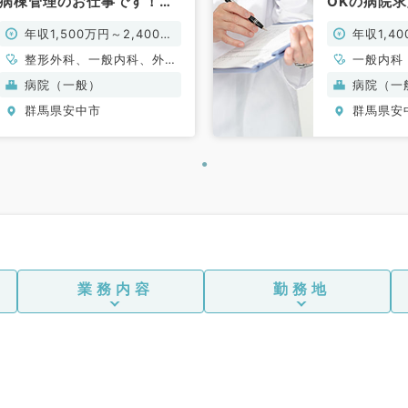
病棟管理のお仕事です！
OKの病院
（外科、内科、整形外科、
科／常勤）
年収1,500万円～2,400万
年収1,4
総合診療科／常勤）
円
整形外科、一般内科、外科
一般内科
系全般、一般外科、総合診
病院（一般）
病院（一
療科
群馬県安中市
群馬県安
業務内容
勤務地