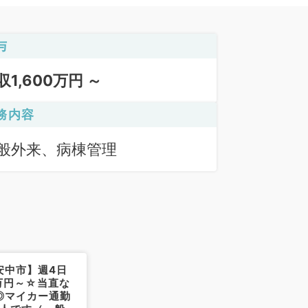
与
収1,600万円 ～
務内容
般外来、病棟管理
安中市】週4日
0万円～☆当直な
◎マイカー通勤