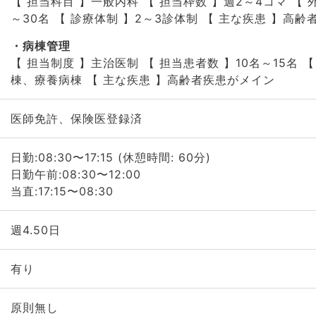
【 担当科目 】一般内科 【 担当枠数 】週2～4コマ 【 
～30名 【 診療体制 】2～3診体制 【 主な疾患 】高
病棟管理
【 担当制度 】主治医制 【 担当患者数 】10名～15名 
棟、療養病棟 【 主な疾患 】高齢者疾患がメイン
医師免許、保険医登録済
日勤:08:30〜17:15 (休憩時間: 60分)
日勤午前:08:30〜12:00
当直:17:15〜08:30
週4.50日
有り
原則無し