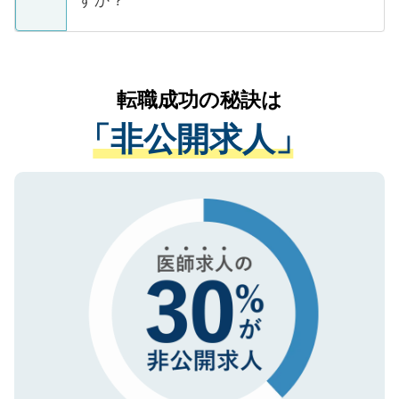
すか？
支援を目的に使用いたします。お預かりし
ているすべての個人データはご本人の許可
お気軽にご相談ください。先生専任のキャ
なく、医療機関側に開示したり、第三者に
リアパートナーが将来のご希望などをおう
提供することは一切ありません。また弊社
かがいして、現在の医療機関の状況や紹介
転職成功の秘訣は
は、個人情報の取り扱いについての厳密な
経験をまじえながら、適切なアドバイスを
管理基準を満たした事業者のみに付与され
「非公開求人」
させていただきます。すぐにご転職をされ
る、プライバシーマークを取得済みです。
ない方には、長期的なサポートが可能です
ご登録いただいた個人情報は、SSL（デー
ので、まずはご登録ください。
タ暗号化）によって保護されていますの
で、機密保持に関してもご安心ください。