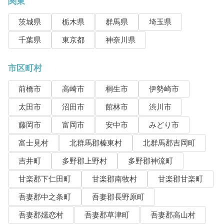
関東
茨城県
栃木県
群馬県
埼玉県
千葉県
東京都
神奈川県
市区町村
前橋市
高崎市
桐生市
伊勢崎市
太田市
沼田市
館林市
渋川市
藤岡市
富岡市
安中市
みどり市
富士見村
北群馬郡榛東村
北群馬郡吉岡町
吉井町
多野郡上野村
多野郡神流町
甘楽郡下仁田町
甘楽郡南牧村
甘楽郡甘楽町
吾妻郡中之条町
吾妻郡長野原町
吾妻郡嬬恋村
吾妻郡草津町
吾妻郡高山村