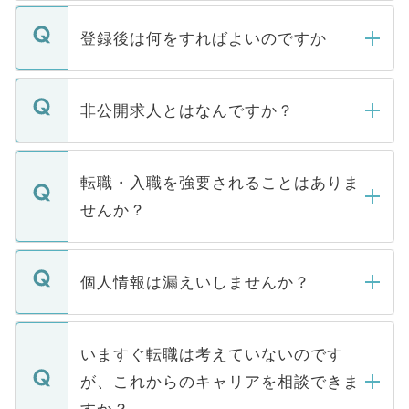
登録後は何をすればよいのですか
ご登録いただきましたら、弊社担当者がご
登録内容を確認し、その後メールもしくは
非公開求人とはなんですか？
お電話にて次のステップのご案内をいたし
ます。通常、5営業日以内にはご連絡をせて
マイナビDOCTORで取り扱っている求人の
いただきますので、しばらくお待ちくださ
うち約3割は、Webサイトからご覧いただ
転職・入職を強要されることはありま
い。
けない「非公開求人」です。非公開求人は
せんか？
下記の理由によって、一般には公開してい
ません。
転職・入職を強要することは一切ありませ
ん。また、仮に応募先から内定をいただい
個人情報は漏えいしませんか？
■応募殺到を避けるため 人気のある医療機
たとしても、ご本人が納得しない限り、内
関を公にしてしまうと、応募が殺到する場
定を承諾する必要はありません。内定先へ
個人情報が漏えいすることはありませんの
合があります。 選考を効率よく行うため
の辞退の連絡はキャリアパートナーが行い
で、ご安心ください。当サイトからの登録
いますぐ転職は考えていないのです
に、医療機関が求める条件に合った人材の
ますので、ご安心ください。
などで収集したご登録者様の個人情報は、
が、これからのキャリアを相談できま
みを人材紹介会社に依頼するケースが増え
ご本人のキャリアアップおよび転職活動の
ています。