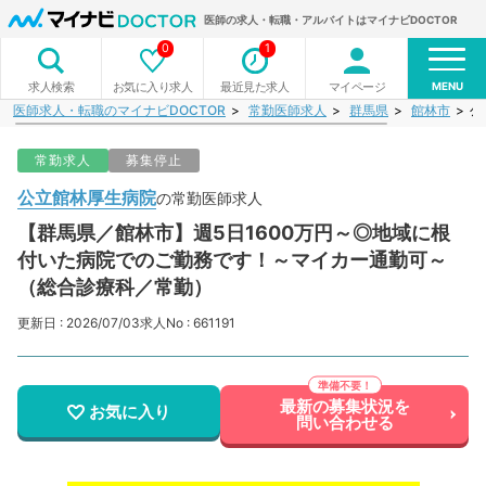
医師の求人・転職・アルバイトはマイナビDOCTOR
0
1
MENU
お気に入り求人
最近見た求人
マイページ
求人検索
医師求人・転職のマイナビDOCTOR
常勤医師求人
群馬県
館林市
公
常勤求人
募集停止
公立館林厚生病院
の常勤医師求人
【群馬県／館林市】週5日1600万円～◎地域に根
付いた病院でのご勤務です！～マイカー通勤可～
（総合診療科／常勤）
更新日 : 2026/07/03
求人No : 661191
最新の募集状況を
お気に入り
問い合わせる