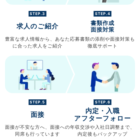
STEP.3
STEP.4
書類作成
求人のご紹介
面接対策
豊富な求人情報から、
あなた
応募書類の
添削や面接対策も
に合った求人を
ご紹介
徹底サポート
STEP.5
STEP.6
内定・入職
面接
アフターフォロー
面接が不安な方へ、
面接への
年収交渉や
入社日調整まで、
同席も
行っています
内定後もバックアップ