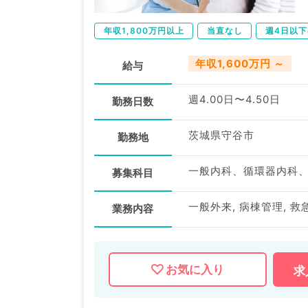
年収1,800万円以上
当直なし
週4日以
年収1,600万円 ～
給与
週4.00日〜4.50日
勤務日数
茨城県守谷市
勤務地
募集科目
一般外来, 病棟管理, 救
業務内容
お気に入り
求