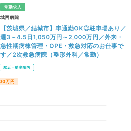
常勤求人
城西病院
【茨城県／結城市】車通勤OK◎駐車場あり／
週3～4.5日1,050万円～2,000万円／外来・
急性期病棟管理・OPE・救急対応のお仕事で
す／2次救急病院（整形外科／常勤）
駅近・徒歩圏内
000万円