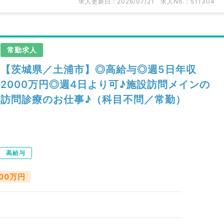
求人更新日 : 2026/07/21
求人No. : 511304
常勤求人
【茨城県／土浦市】◎高給与◎週5日年収
2000万円◎週4日より可♪施設訪問メインの
訪問診療のお仕事♪（科目不問／常勤）
高給与
000万円