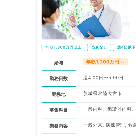
年収1,800万円以上
当直なし
週4日以
年収1,200万円 ～
給与
週4.00日〜5.00日
勤務日数
茨城県常陸大宮市
勤務地
一般内科、循環器内科
募集科目
一般外来, 病棟管理, 救
業務内容