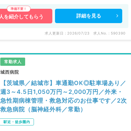
詳細を
見る
人を
紹介してもらう
求人更新日 : 2026/07/23
求人No. : 590390
常勤求人
城西病院
【茨城県／結城市】車通勤OK◎駐車場あり／
週3～4.5日1,050万円～2,000万円／外来・
急性期病棟管理・救急対応のお仕事です／2次
救急病院（脳神経外科／常勤）
駅近・徒歩圏内