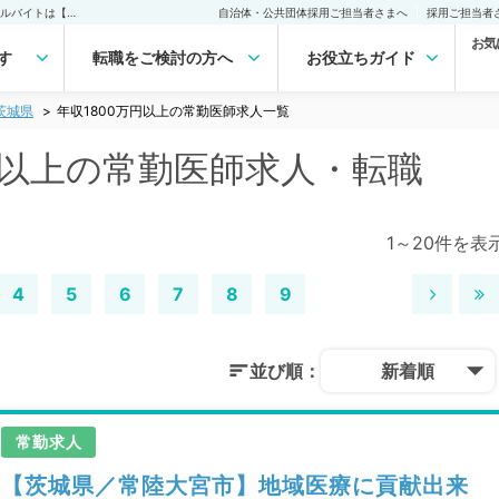
茨城県 年収1800万円以上の常勤医師求人・転職｜医師の求人・転職・アルバイトは【マイナビDOCTOR】
自治体・公共団体採用ご担当者さまへ
採用ご担当者
お気
す
転職をご検討の方へ
お役立ちガイド
茨城県
年収1800万円以上の常勤医師求人一覧
万円以上の常勤医師求人・転職
1～20件を表
4
5
6
7
8
9
並び順：
新着順
常勤求人
【茨城県／常陸大宮市】地域医療に貢献出来