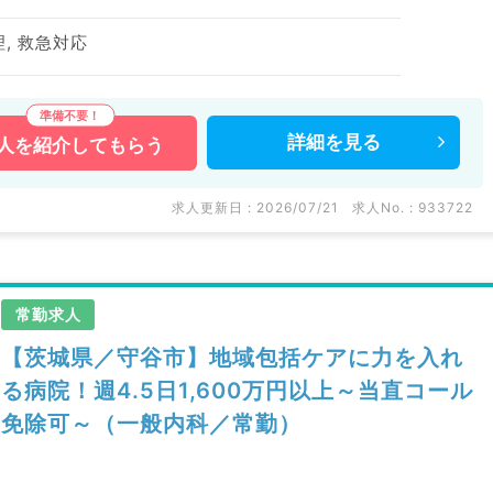
理, 救急対応
詳細を
見る
人を
紹介してもらう
求人更新日 : 2026/07/21
求人No. : 933722
常勤求人
【茨城県／守谷市】地域包括ケアに力を入れ
る病院！週4.5日1,600万円以上～当直コール
免除可～（一般内科／常勤）