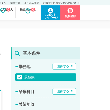
さまへ
拠点一覧
よくある質問
お電話でのお問い合わせについて
に入り求人
0
最近見た求人
0
スポット
無料登録
マイページ
基本条件
示
勤務地
選択する
茨城県
診療科目
選択する
希望年収