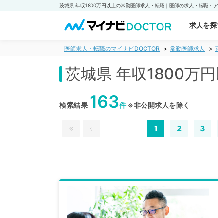
求人を探
医師求人・転職のマイナビDOCTOR
常勤医師求人
茨城県 年収1800
163
検索結果
件
※非公開求人を除く
1
2
3