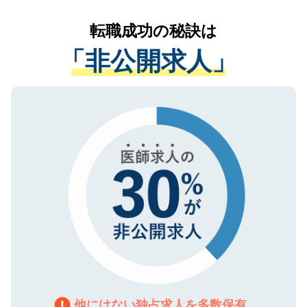
リアパートナーが将来のご希望などをおう
提供することは一切ありません。また弊社
かがいして、現在の医療機関の状況や紹介
転職成功の秘訣は
は、個人情報の取り扱いについての厳密な
経験をまじえながら、適切なアドバイスを
管理基準を満たした事業者のみに付与され
「非公開求人」
させていただきます。すぐにご転職をされ
る、プライバシーマークを取得済みです。
ない方には、長期的なサポートが可能です
ご登録いただいた個人情報は、SSL（デー
ので、まずはご登録ください。
タ暗号化）によって保護されていますの
で、機密保持に関してもご安心ください。
他にはない独占求人を多数保有