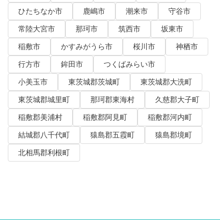
ひたちなか市
鹿嶋市
潮来市
守谷市
常陸大宮市
那珂市
筑西市
坂東市
稲敷市
かすみがうら市
桜川市
神栖市
行方市
鉾田市
つくばみらい市
小美玉市
東茨城郡茨城町
東茨城郡大洗町
東茨城郡城里町
那珂郡東海村
久慈郡大子町
稲敷郡美浦村
稲敷郡阿見町
稲敷郡河内町
結城郡八千代町
猿島郡五霞町
猿島郡境町
北相馬郡利根町