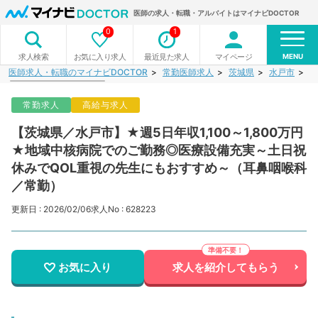
医師の求人・転職・アルバイトはマイナビDOCTOR
0
1
MENU
お気に入り求人
最近見た求人
マイページ
求人検索
医師求人・転職のマイナビDOCTOR
常勤医師求人
茨城県
水戸市
【
常勤求人
高給与求人
【茨城県／水戸市】★週5日年収1,100～1,800万円
★地域中核病院でのご勤務◎医療設備充実～土日祝
休みでQOL重視の先生にもおすすめ～（耳鼻咽喉科
／常勤）
更新日 : 2026/02/06
求人No : 628223
お気に入り
求人を紹介してもらう