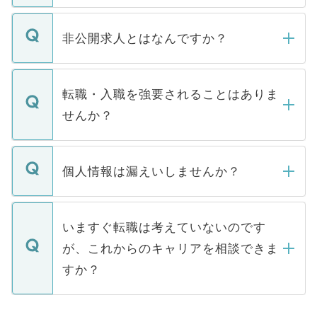
ご登録いただきましたら、弊社担当者がご
登録内容を確認し、その後メールもしくは
非公開求人とはなんですか？
お電話にて次のステップのご案内をいたし
ます。通常、5営業日以内にはご連絡をせて
マイナビDOCTORで取り扱っている求人の
いただきますので、しばらくお待ちくださ
うち約3割は、Webサイトからご覧いただ
転職・入職を強要されることはありま
い。
けない「非公開求人」です。非公開求人は
せんか？
下記の理由によって、一般には公開してい
ません。
転職・入職を強要することは一切ありませ
ん。また、仮に応募先から内定をいただい
個人情報は漏えいしませんか？
■応募殺到を避けるため 人気のある医療機
たとしても、ご本人が納得しない限り、内
関を公にしてしまうと、応募が殺到する場
定を承諾する必要はありません。内定先へ
個人情報が漏えいすることはありませんの
合があります。 選考を効率よく行うため
の辞退の連絡はキャリアパートナーが行い
で、ご安心ください。当サイトからの登録
いますぐ転職は考えていないのです
に、医療機関が求める条件に合った人材の
ますので、ご安心ください。
などで収集したご登録者様の個人情報は、
が、これからのキャリアを相談できま
みを人材紹介会社に依頼するケースが増え
ご本人のキャリアアップおよび転職活動の
ています。
すか？
支援を目的に使用いたします。お預かりし
ているすべての個人データはご本人の許可
お気軽にご相談ください。先生専任のキャ
なく、医療機関側に開示したり、第三者に