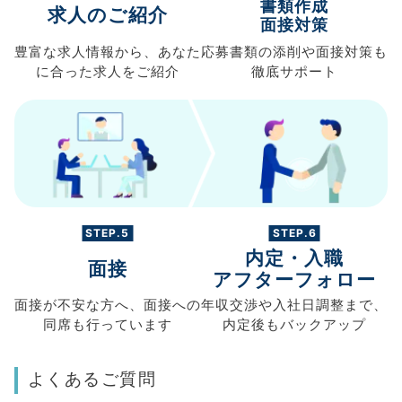
書類作成
求人のご紹介
面接対策
豊富な求人情報から、
あなた
応募書類の
添削や面接対策も
に合った求人を
ご紹介
徹底サポート
STEP.5
STEP.6
内定・入職
面接
アフターフォロー
面接が不安な方へ、
面接への
年収交渉や
入社日調整まで、
同席も
行っています
内定後もバックアップ
よくあるご質問