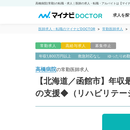
高橋病院(常勤)の転職・求人｜医師の求人・転職・アルバイトは【マイナビ
求人を探
医師求人・転職のマイナビDOCTOR
常勤医師求人
常勤求人
高給与求人
募集停止
年収1,800万円以上
救急対応なし
ゆったりめ
高橋病院
の常勤医師求人
【北海道／函館市】年収最
の支援◆（リハビリテー