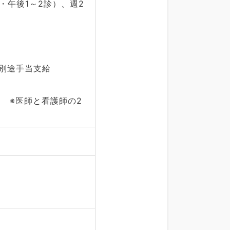
・午後1～2診）、週2
別途手当支給
 ※医師と看護師の2