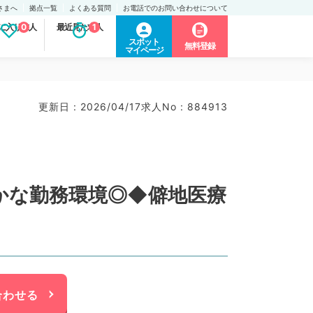
さまへ
拠点一覧
よくある質問
お電話でのお問い合わせについて
に入り求人
0
最近見た求人
1
スポット
無料登録
マイページ
更新日 : 2026/04/17
求人No : 884913
やかな勤務環境◎◆僻地医療
合わせる