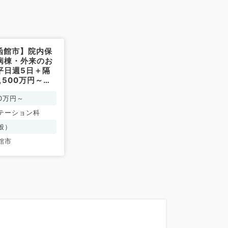
函館市】院内保
病棟・外来のお
平日週5日＋隔
,500万円～相
リハビリテーシ
00万円～
勤）
テーション科
般）
館市