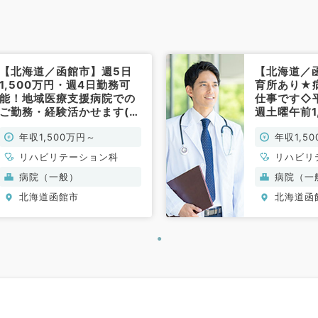
【北海道／函館市】週5日
【北海道／
1,500万円・週4日勤務可
育所あり★
能！地域医療支援病院での
仕事です◇
ご勤務・経験活かせます(リ
週土曜午前1
ハビリテーション科／常勤)
談可能◎（
年収1,500万円～
年収1,5
ョン科／常
リハビリテーション科
リハビリ
病院（一般）
病院（一
北海道函館市
北海道函