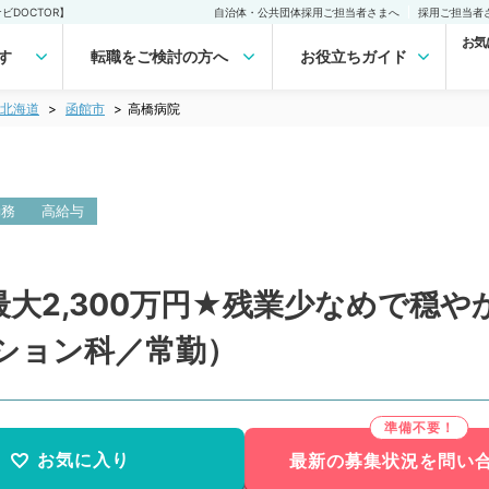
DOCTOR】
自治体・公共団体採用ご担当者さまへ
採用ご担当者
お気
す
転職をご検討の方へ
お役立ちガイド
北海道
函館市
高橋病院
勤務
高給与
大2,300万円★残業少なめで穏
ション科／常勤）
お気に入り
最新の募集状況を問い