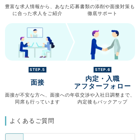
豊富な求人情報から、
あなた
応募書類の
添削や面接対策も
に合った求人を
ご紹介
徹底サポート
STEP.5
STEP.6
内定・入職
面接
アフターフォロー
面接が不安な方へ、
面接への
年収交渉や
入社日調整まで、
同席も
行っています
内定後もバックアップ
よくあるご質問