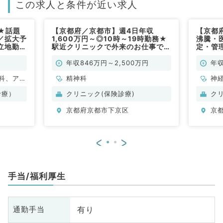
この求人と条件が近い求人
★話題
【京都府／京都市】週4日年収
【京都
／拡大予
1,600万円～◎10時～19時勤務★
沸騰・
立地勤
駅近クリニックで外来のお仕事です
定・管
問／常
（精神科／常勤）
務・ア
勤）
年収846万円～2,500万円
年収
科、アレ
精神科
神
小児科、
ル
診療）
クリニック(保険診療)
ク
容外科、
整
京都府京都市下京区
京
、心臓血
脳
科、泌尿
管
婦人科、
器
<
>
食道科、
眼
ション
放
ニック、
科
手当/福利厚生
、一般内
人
内科、消
科
内科、腎
化
有り
通勤手当
内科、外
臓