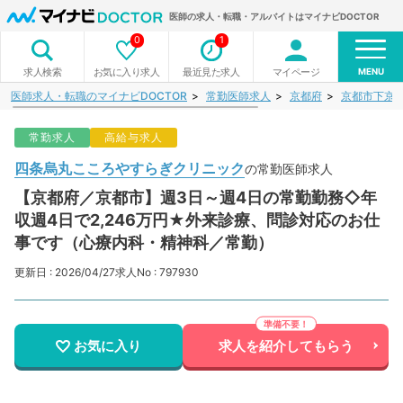
医師の求人・転職・アルバイトはマイナビDOCTOR
0
1
MENU
お気に入り求人
最近見た求人
マイページ
求人検索
医師求人・転職のマイナビDOCTOR
常勤医師求人
京都府
京都市下京
常勤求人
高給与求人
四条烏丸こころやすらぎクリニック
の常勤医師求人
【京都府／京都市】週3日～週4日の常勤勤務◇年
収週4日で2,246万円★外来診療、問診対応のお仕
事です（心療内科・精神科／常勤）
更新日 : 2026/04/27
求人No : 797930
お気に入り
求人を紹介してもらう