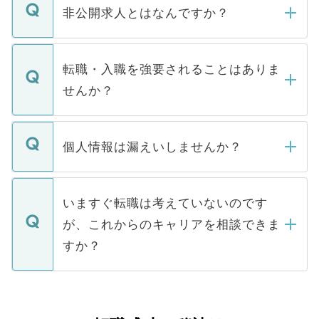
登録内容を確認し、その後メールもしくは
非公開求人とはなんですか？
お電話にて次のステップのご案内をいたし
ます。通常、5営業日以内にはご連絡をせて
マイナビDOCTORで取り扱っている求人の
いただきますので、しばらくお待ちくださ
うち約3割は、Webサイトからご覧いただ
転職・入職を強要されることはありま
い。
けない「非公開求人」です。非公開求人は
せんか？
下記の理由によって、一般には公開してい
ません。
転職・入職を強要することは一切ありませ
ん。また、仮に応募先から内定をいただい
個人情報は漏えいしませんか？
■応募殺到を避けるため 人気のある医療機
たとしても、ご本人が納得しない限り、内
関を公にしてしまうと、応募が殺到する場
定を承諾する必要はありません。内定先へ
個人情報が漏えいすることはありませんの
合があります。 選考を効率よく行うため
の辞退の連絡はキャリアパートナーが行い
で、ご安心ください。当サイトからの登録
いますぐ転職は考えていないのです
に、医療機関が求める条件に合った人材の
ますので、ご安心ください。
などで収集したご登録者様の個人情報は、
が、これからのキャリアを相談できま
みを人材紹介会社に依頼するケースが増え
ご本人のキャリアアップおよび転職活動の
ています。
すか？
支援を目的に使用いたします。お預かりし
ているすべての個人データはご本人の許可
お気軽にご相談ください。先生専任のキャ
なく、医療機関側に開示したり、第三者に
リアパートナーが将来のご希望などをおう
提供することは一切ありません。また弊社
かがいして、現在の医療機関の状況や紹介