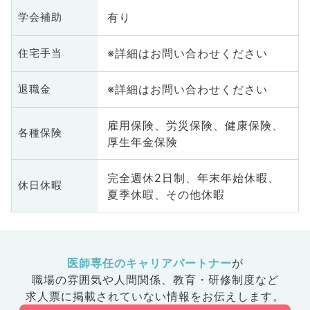
化器外
科
有り
学会補助
科、美容
科
ク、救急
皮
※詳細はお問い合わせください
住宅手当
礎医学
科
整形外
系
の他、産
科
※詳細はお問い合わせください
退職金
業
雇用保険、労災保険、健康保険、
各種保険
厚生年金保険
完全週休2日制、年末年始休暇、
休日休暇
夏季休暇、その他休暇
医師専任のキャリアパートナー
が
職場の雰囲気や人間関係、
教育・研修制度など
求人票に掲載されていない情報をお伝えします。