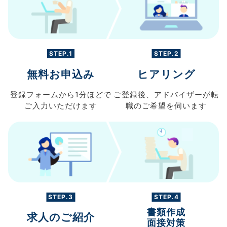
STEP.1
STEP.2
無料お申込み
ヒアリング
登録フォームから
1分ほどで
ご登録後、
アドバイザーが転
ご入力
いただけます
職の
ご希望を伺います
STEP.3
STEP.4
書類作成
求人のご紹介
面接対策