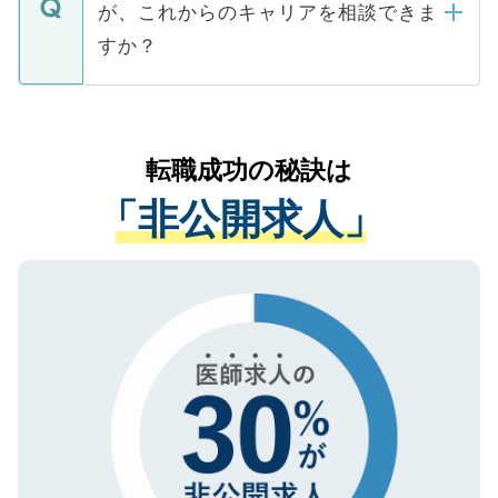
などで収集したご登録者様の個人情報は、
が、これからのキャリアを相談できま
みを人材紹介会社に依頼するケースが増え
ご本人のキャリアアップおよび転職活動の
ています。
すか？
支援を目的に使用いたします。お預かりし
ているすべての個人データはご本人の許可
お気軽にご相談ください。先生専任のキャ
なく、医療機関側に開示したり、第三者に
リアパートナーが将来のご希望などをおう
提供することは一切ありません。また弊社
かがいして、現在の医療機関の状況や紹介
転職成功の秘訣は
は、個人情報の取り扱いについての厳密な
経験をまじえながら、適切なアドバイスを
管理基準を満たした事業者のみに付与され
「非公開求人」
させていただきます。すぐにご転職をされ
る、プライバシーマークを取得済みです。
ない方には、長期的なサポートが可能です
ご登録いただいた個人情報は、SSL（デー
ので、まずはご登録ください。
タ暗号化）によって保護されていますの
で、機密保持に関してもご安心ください。