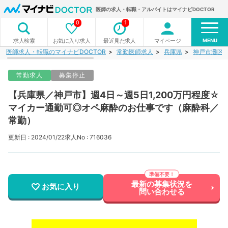
医師の求人・転職・アルバイトはマイナビDOCTOR
0
1
MENU
お気に入り求人
最近見た求人
マイページ
求人検索
医師求人・転職のマイナビDOCTOR
常勤医師求人
兵庫県
神戸市灘区
常勤求人
募集停止
【兵庫県／神戸市】週4日～週5日1,200万円程度☆
マイカー通勤可◎オペ麻酔のお仕事です（麻酔科／
常勤）
更新日 : 2024/01/22
求人No : 716036
最新の募集状況を
お気に入り
問い合わせる