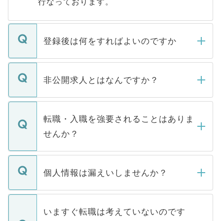
行なっております。
登録後は何をすればよいのですか
ご登録いただきましたら、弊社担当者がご
登録内容を確認し、その後メールもしくは
非公開求人とはなんですか？
お電話にて次のステップのご案内をいたし
ます。通常、5営業日以内にはご連絡をせて
マイナビDOCTORで取り扱っている求人の
いただきますので、しばらくお待ちくださ
うち約3割は、Webサイトからご覧いただ
転職・入職を強要されることはありま
い。
けない「非公開求人」です。非公開求人は
せんか？
下記の理由によって、一般には公開してい
ません。
転職・入職を強要することは一切ありませ
ん。また、仮に応募先から内定をいただい
個人情報は漏えいしませんか？
■応募殺到を避けるため 人気のある医療機
たとしても、ご本人が納得しない限り、内
関を公にしてしまうと、応募が殺到する場
定を承諾する必要はありません。内定先へ
個人情報が漏えいすることはありませんの
合があります。 選考を効率よく行うため
の辞退の連絡はキャリアパートナーが行い
で、ご安心ください。当サイトからの登録
いますぐ転職は考えていないのです
に、医療機関が求める条件に合った人材の
ますので、ご安心ください。