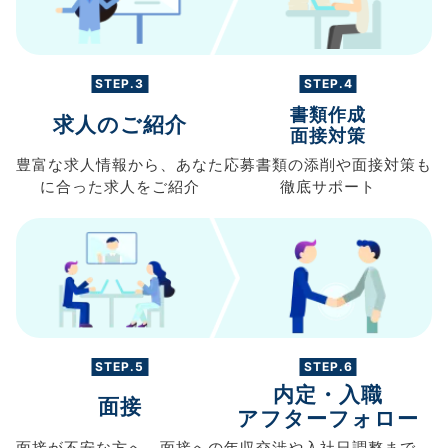
STEP.3
STEP.4
書類作成
求人のご紹介
面接対策
豊富な求人情報から、
あなた
応募書類の
添削や面接対策も
に合った求人を
ご紹介
徹底サポート
STEP.5
STEP.6
内定・入職
面接
アフターフォロー
面接が不安な方へ、
面接への
年収交渉や
入社日調整まで、