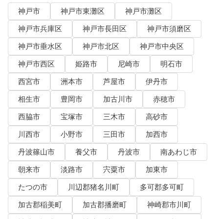
神戸市
神戸市東灘区
神戸市灘区
神戸市兵庫区
神戸市長田区
神戸市須磨区
神戸市垂水区
神戸市北区
神戸市中央区
神戸市西区
姫路市
尼崎市
明石市
西宮市
洲本市
芦屋市
伊丹市
相生市
豊岡市
加古川市
赤穂市
西脇市
宝塚市
三木市
高砂市
川西市
小野市
三田市
加西市
丹波篠山市
養父市
丹波市
南あわじ市
朝来市
淡路市
宍粟市
加東市
たつの市
川辺郡猪名川町
多可郡多可町
加古郡稲美町
加古郡播磨町
神崎郡市川町