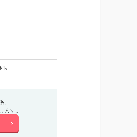
休暇
係、
します。