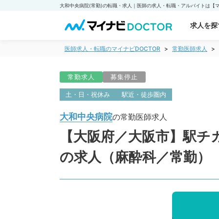
求人を探
医師求人・転職のマイナビDOCTOR
常勤医師求人
常勤求人
募集停止
土・日・祝休み
駅近・徒歩圏内
大和中央病院
の常勤医師求人
【大阪府／大阪市】駅チカ
の求人（麻酔科／常勤）