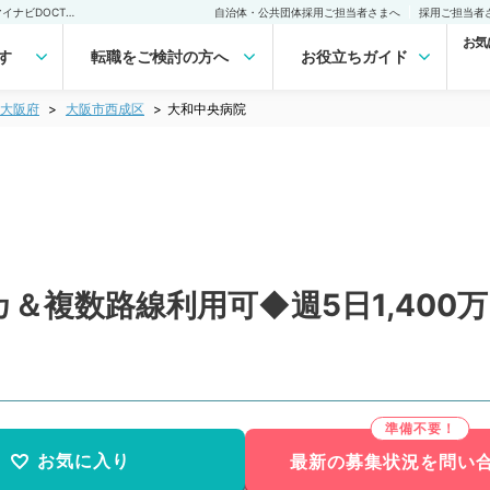
大和中央病院(常勤)の転職・求人｜医師の求人・転職・アルバイトは【マイナビDOCTOR】
自治体・公共団体採用ご担当者さまへ
採用ご担当者
お気
す
転職をご検討の方へ
お役立ちガイド
大阪府
大阪市西成区
大和中央病院
＆複数路線利用可◆週5日1,400
お気に入り
最新の募集状況を問い