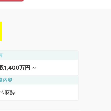
与
収1,400万円 ～
務内容
ペ麻酔