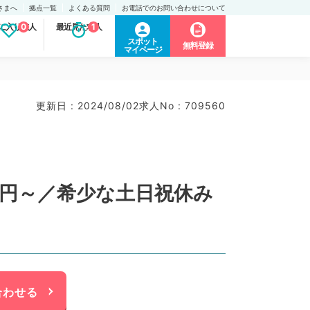
さまへ
拠点一覧
よくある質問
お電話でのお問い合わせについて
に入り求人
0
最近見た求人
1
スポット
無料登録
マイページ
更新日 : 2024/08/02
求人No : 709560
万円～／希少な土日祝休み
合わせる