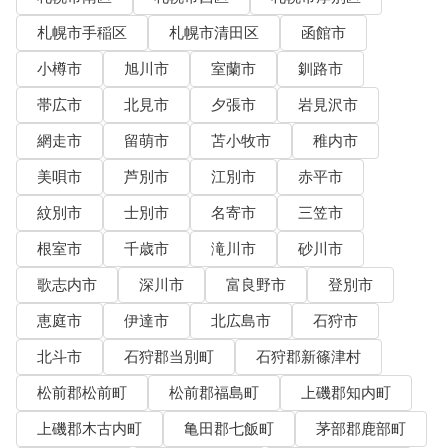
札幌市手稲区
札幌市清田区
函館市
小樽市
旭川市
室蘭市
釧路市
帯広市
北見市
夕張市
岩見沢市
網走市
留萌市
苫小牧市
稚内市
美唄市
芦別市
江別市
赤平市
紋別市
士別市
名寄市
三笠市
根室市
千歳市
滝川市
砂川市
歌志内市
深川市
富良野市
登別市
恵庭市
伊達市
北広島市
石狩市
北斗市
石狩郡当別町
石狩郡新篠津村
松前郡松前町
松前郡福島町
上磯郡知内町
上磯郡木古内町
亀田郡七飯町
茅部郡鹿部町