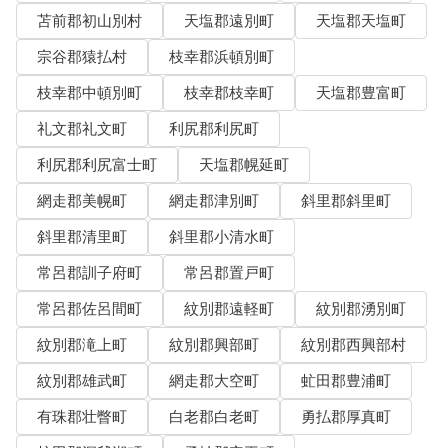
苫前郡初山別村
天塩郡遠別町
天塩郡天塩町
宗谷郡猿払村
枝幸郡浜頓別町
枝幸郡中頓別町
枝幸郡枝幸町
天塩郡豊富町
礼文郡礼文町
利尻郡利尻町
利尻郡利尻富士町
天塩郡幌延町
網走郡美幌町
網走郡津別町
斜里郡斜里町
斜里郡清里町
斜里郡小清水町
常呂郡訓子府町
常呂郡置戸町
常呂郡佐呂間町
紋別郡遠軽町
紋別郡湧別町
紋別郡滝上町
紋別郡興部町
紋別郡西興部村
紋別郡雄武町
網走郡大空町
虻田郡豊浦町
有珠郡壮瞥町
白老郡白老町
勇払郡厚真町