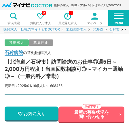
医師の求人・転職・アルバイトはマイナビDOCTOR
0
1
MENU
お気に入り求人
最近見た求人
マイページ
求人検索
医師求人・転職のマイナビDOCTOR
常勤医師求人
北海道
石狩市
石
常勤求人
募集停止
石狩病院
の常勤医師求人
【北海道／石狩市】訪問診療のお仕事◎週5日～
2,000万円程度！当直回数相談可◎～マイカー通勤
◎～（一般内科／常勤）
更新日 : 2025/01/16
求人No : 698455
最新の募集状況を
お気に入り
問い合わせる