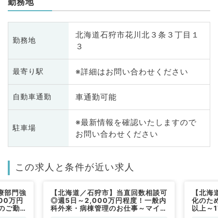
勤務地
北海道石狩市花川北３条３丁目１
勤務地
３
※詳細はお問い合わせください
最寄り駅
車通勤可能
自動車通勤
※最新情報を確認いたしますので
駐車場
お問い合わせください
この求人と条件が近い求人
療部門強
【北海道／石狩市】当直回数相談可
【北海
00万円
◎週5日～2,000万円程度！一般内
化のため
のご勤
科外来・病棟管理のお仕事～マイカ
以上～
ー通勤◎～（一般内科／常勤）
務～（