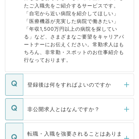
たご入職先をご紹介するサービスです。
「自宅から近い病院を紹介してほしい」
「医療機器が充実した病院で働きたい」
「年収1,500万円以上の病院を探してい
る」など、さまざまなご要望をキャリアパ
ートナーにお伝えください。常勤求人はも
ちろん、非常勤・スポットのお仕事紹介も
行なっております。
登録後は何をすればよいのですか
ご登録いただきましたら、弊社担当者がご
登録内容を確認し、その後メールもしくは
非公開求人とはなんですか？
お電話にて次のステップのご案内をいたし
ます。通常、5営業日以内にはご連絡をせて
マイナビDOCTORで取り扱っている求人の
いただきますので、しばらくお待ちくださ
うち約3割は、Webサイトからご覧いただ
転職・入職を強要されることはありま
い。