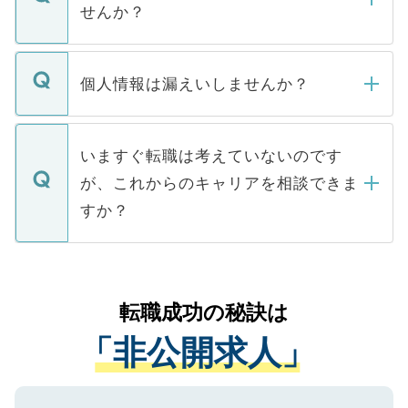
けない「非公開求人」です。非公開求人は
せんか？
下記の理由によって、一般には公開してい
ません。
転職・入職を強要することは一切ありませ
ん。また、仮に応募先から内定をいただい
個人情報は漏えいしませんか？
■応募殺到を避けるため 人気のある医療機
たとしても、ご本人が納得しない限り、内
関を公にしてしまうと、応募が殺到する場
定を承諾する必要はありません。内定先へ
個人情報が漏えいすることはありませんの
合があります。 選考を効率よく行うため
の辞退の連絡はキャリアパートナーが行い
で、ご安心ください。当サイトからの登録
いますぐ転職は考えていないのです
に、医療機関が求める条件に合った人材の
ますので、ご安心ください。
などで収集したご登録者様の個人情報は、
が、これからのキャリアを相談できま
みを人材紹介会社に依頼するケースが増え
ご本人のキャリアアップおよび転職活動の
ています。
すか？
支援を目的に使用いたします。お預かりし
ているすべての個人データはご本人の許可
お気軽にご相談ください。先生専任のキャ
なく、医療機関側に開示したり、第三者に
リアパートナーが将来のご希望などをおう
提供することは一切ありません。また弊社
かがいして、現在の医療機関の状況や紹介
転職成功の秘訣は
は、個人情報の取り扱いについての厳密な
経験をまじえながら、適切なアドバイスを
管理基準を満たした事業者のみに付与され
「非公開求人」
させていただきます。すぐにご転職をされ
る、プライバシーマークを取得済みです。
ない方には、長期的なサポートが可能です
ご登録いただいた個人情報は、SSL（デー
ので、まずはご登録ください。
タ暗号化）によって保護されていますの