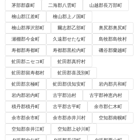
茅部郡森町
二海郡八雲町
山越郡長万部町
檜山郡江差町
檜山郡上ノ国町
檜山郡厚沢部町
爾志郡乙部町
奥尻郡奥尻町
瀬棚郡今金町
久遠郡せたな町
島牧郡島牧村
寿都郡寿都町
寿都郡黒松内町
磯谷郡蘭越町
虻田郡ニセコ町
虻田郡真狩村
虻田郡留寿都村
虻田郡喜茂別町
虻田郡京極町
虻田郡倶知安町
岩内郡共和町
岩内郡岩内町
古宇郡泊村
古宇郡神恵内村
積丹郡積丹町
古平郡古平町
余市郡仁木町
余市郡余市町
余市郡赤井川村
空知郡南幌町
空知郡奈井江町
空知郡上砂川町