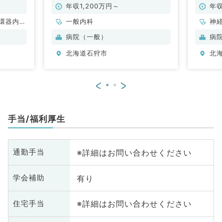
年収1,200万円～
年収
環器内
一般内科
神
内科、内
科
病院（一般）
病
科、老年
分
北海道石狩市
北
内
<
>
手当/福利厚生
※詳細はお問い合わせください
通勤手当
有り
学会補助
※詳細はお問い合わせください
住宅手当