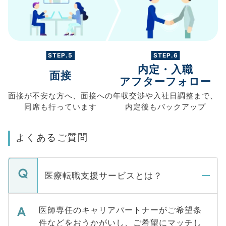
STEP.5
STEP.6
内定・入職
面接
アフターフォロー
面接が不安な方へ、
面接への
年収交渉や
入社日調整まで、
同席も
行っています
内定後もバックアップ
よくあるご質問
医療転職支援サービスとは？
医師専任のキャリアパートナーがご希望条
件などをおうかがいし、ご希望にマッチし