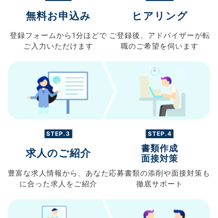
無料お申込み
ヒアリング
登録フォームから
1分ほどで
ご登録後、
アドバイザーが転
ご入力
いただけます
職の
ご希望を伺います
STEP.3
STEP.4
書類作成
求人のご紹介
面接対策
豊富な求人情報から、
あなた
応募書類の
添削や面接対策も
に合った求人を
ご紹介
徹底サポート