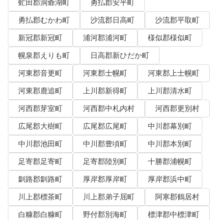
虻田郡洞爺湖町
勇払郡安平町
勇払郡むかわ町
沙流郡日高町
沙流郡平取町
新冠郡新冠町
浦河郡浦河町
様似郡様似町
幌泉郡えりも町
日高郡新ひだか町
河東郡音更町
河東郡士幌町
河東郡上士幌町
河東郡鹿追町
上川郡新得町
上川郡清水町
河西郡芽室町
河西郡中札内村
河西郡更別村
広尾郡大樹町
広尾郡広尾町
中川郡幕別町
中川郡池田町
中川郡豊頃町
中川郡本別町
足寄郡足寄町
足寄郡陸別町
十勝郡浦幌町
釧路郡釧路町
厚岸郡厚岸町
厚岸郡浜中町
川上郡標茶町
川上郡弟子屈町
阿寒郡鶴居村
白糠郡白糠町
野付郡別海町
標津郡中標津町