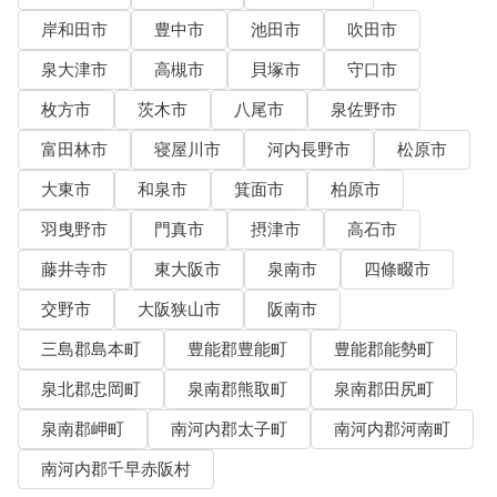
岸和田市
豊中市
池田市
吹田市
泉大津市
高槻市
貝塚市
守口市
枚方市
茨木市
八尾市
泉佐野市
富田林市
寝屋川市
河内長野市
松原市
大東市
和泉市
箕面市
柏原市
羽曳野市
門真市
摂津市
高石市
藤井寺市
東大阪市
泉南市
四條畷市
交野市
大阪狭山市
阪南市
三島郡島本町
豊能郡豊能町
豊能郡能勢町
泉北郡忠岡町
泉南郡熊取町
泉南郡田尻町
泉南郡岬町
南河内郡太子町
南河内郡河南町
南河内郡千早赤阪村