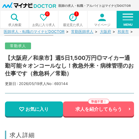
医師の求人・転職・アルバイトはマイナビDOCTOR
0
1
MENU
お気に入り求人
最近見た求人
マイページ
求人検索
医師求人・転職のマイナビDOCTOR
常勤医師求人
大阪府
和泉市
【
常勤求人
【大阪府／和泉市】週5日1,500万円◎マイカー通
勤可能☆オンコールなし！救急外来・病棟管理のお
仕事です（救急科／常勤）
更新日 : 2026/05/19
求人No : 693144
お気に入り
求人を紹介してもらう
求人詳細