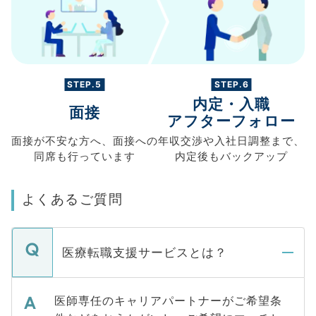
STEP.5
STEP.6
内定・入職
面接
アフターフォロー
面接が不安な方へ、
面接への
年収交渉や
入社日調整まで、
同席も
行っています
内定後もバックアップ
よくあるご質問
医療転職支援サービスとは？
医師専任のキャリアパートナーがご希望条