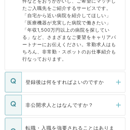
件などをおうかがいし、ご希望にマッチし
たご入職先をご紹介するサービスです。
「自宅から近い病院を紹介してほしい」
「医療機器が充実した病院で働きたい」
「年収1,500万円以上の病院を探してい
る」など、さまざまなご要望をキャリアパ
ートナーにお伝えください。常勤求人はも
ちろん、非常勤・スポットのお仕事紹介も
行なっております。
登録後は何をすればよいのですか
ご登録いただきましたら、弊社担当者がご
登録内容を確認し、その後メールもしくは
非公開求人とはなんですか？
お電話にて次のステップのご案内をいたし
ます。通常、5営業日以内にはご連絡をせて
マイナビDOCTORで取り扱っている求人の
いただきますので、しばらくお待ちくださ
うち約3割は、Webサイトからご覧いただ
転職・入職を強要されることはありま