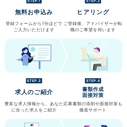
STEP.1
STEP.2
無料お申込み
ヒアリング
登録フォームから
1分ほどで
ご登録後、
アドバイザーが転
ご入力
いただけます
職の
ご希望を伺います
STEP.3
STEP.4
書類作成
求人のご紹介
面接対策
豊富な求人情報から、
あなた
応募書類の
添削や面接対策も
に合った求人を
ご紹介
徹底サポート