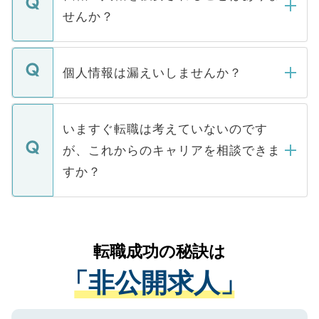
い。
けない「非公開求人」です。非公開求人は
せんか？
下記の理由によって、一般には公開してい
ません。
転職・入職を強要することは一切ありませ
ん。また、仮に応募先から内定をいただい
個人情報は漏えいしませんか？
■応募殺到を避けるため 人気のある医療機
たとしても、ご本人が納得しない限り、内
関を公にしてしまうと、応募が殺到する場
定を承諾する必要はありません。内定先へ
個人情報が漏えいすることはありませんの
合があります。 選考を効率よく行うため
の辞退の連絡はキャリアパートナーが行い
で、ご安心ください。当サイトからの登録
いますぐ転職は考えていないのです
に、医療機関が求める条件に合った人材の
ますので、ご安心ください。
などで収集したご登録者様の個人情報は、
が、これからのキャリアを相談できま
みを人材紹介会社に依頼するケースが増え
ご本人のキャリアアップおよび転職活動の
ています。
すか？
支援を目的に使用いたします。お預かりし
ているすべての個人データはご本人の許可
お気軽にご相談ください。先生専任のキャ
なく、医療機関側に開示したり、第三者に
リアパートナーが将来のご希望などをおう
提供することは一切ありません。また弊社
かがいして、現在の医療機関の状況や紹介
転職成功の秘訣は
は、個人情報の取り扱いについての厳密な
経験をまじえながら、適切なアドバイスを
管理基準を満たした事業者のみに付与され
「非公開求人」
させていただきます。すぐにご転職をされ
る、プライバシーマークを取得済みです。
ない方には、長期的なサポートが可能です
ご登録いただいた個人情報は、SSL（デー
ので、まずはご登録ください。