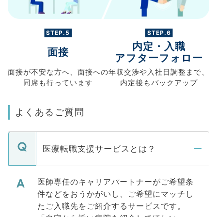
STEP.5
STEP.6
内定・入職
面接
アフターフォロー
面接が不安な方へ、
面接への
年収交渉や
入社日調整まで、
同席も
行っています
内定後もバックアップ
よくあるご質問
医療転職支援サービスとは？
医師専任のキャリアパートナーがご希望条
件などをおうかがいし、ご希望にマッチし
たご入職先をご紹介するサービスです。