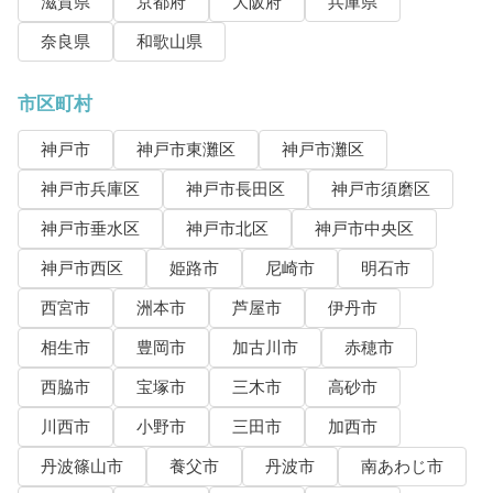
滋賀県
京都府
大阪府
兵庫県
奈良県
和歌山県
市区町村
神戸市
神戸市東灘区
神戸市灘区
神戸市兵庫区
神戸市長田区
神戸市須磨区
神戸市垂水区
神戸市北区
神戸市中央区
神戸市西区
姫路市
尼崎市
明石市
西宮市
洲本市
芦屋市
伊丹市
相生市
豊岡市
加古川市
赤穂市
西脇市
宝塚市
三木市
高砂市
川西市
小野市
三田市
加西市
丹波篠山市
養父市
丹波市
南あわじ市