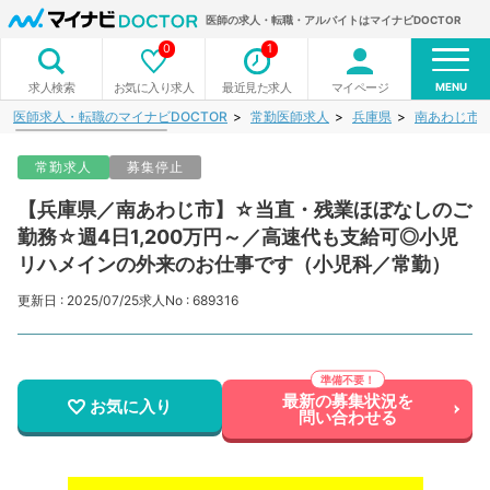
医師の求人・転職・アルバイトはマイナビDOCTOR
0
1
MENU
お気に入り求人
最近見た求人
マイページ
求人検索
医師求人・転職のマイナビDOCTOR
常勤医師求人
兵庫県
南あわじ市
常勤求人
募集停止
【兵庫県／南あわじ市】☆当直・残業ほぼなしのご
勤務☆週4日1,200万円～／高速代も支給可◎小児
リハメインの外来のお仕事です（小児科／常勤）
更新日 : 2025/07/25
求人No : 689316
最新の募集状況を
お気に入り
問い合わせる