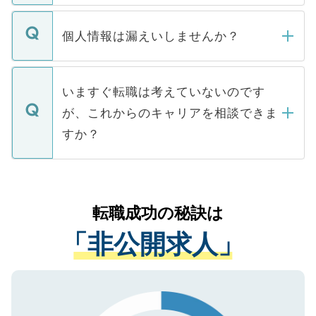
ません。
転職・入職を強要することは一切ありませ
ん。また、仮に応募先から内定をいただい
個人情報は漏えいしませんか？
■応募殺到を避けるため 人気のある医療機
たとしても、ご本人が納得しない限り、内
関を公にしてしまうと、応募が殺到する場
定を承諾する必要はありません。内定先へ
個人情報が漏えいすることはありませんの
合があります。 選考を効率よく行うため
の辞退の連絡はキャリアパートナーが行い
で、ご安心ください。当サイトからの登録
いますぐ転職は考えていないのです
に、医療機関が求める条件に合った人材の
ますので、ご安心ください。
などで収集したご登録者様の個人情報は、
が、これからのキャリアを相談できま
みを人材紹介会社に依頼するケースが増え
ご本人のキャリアアップおよび転職活動の
ています。
すか？
支援を目的に使用いたします。お預かりし
ているすべての個人データはご本人の許可
お気軽にご相談ください。先生専任のキャ
なく、医療機関側に開示したり、第三者に
リアパートナーが将来のご希望などをおう
提供することは一切ありません。また弊社
かがいして、現在の医療機関の状況や紹介
転職成功の秘訣は
は、個人情報の取り扱いについての厳密な
経験をまじえながら、適切なアドバイスを
管理基準を満たした事業者のみに付与され
「非公開求人」
させていただきます。すぐにご転職をされ
る、プライバシーマークを取得済みです。
ない方には、長期的なサポートが可能です
ご登録いただいた個人情報は、SSL（デー
ので、まずはご登録ください。
タ暗号化）によって保護されていますの
で、機密保持に関してもご安心ください。