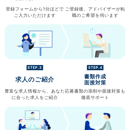
登録フォームから
1分ほどで
ご登録後、
アドバイザーが転
ご入力
いただけます
職の
ご希望を伺います
STEP.3
STEP.4
書類作成
求人のご紹介
面接対策
豊富な求人情報から、
あなた
応募書類の
添削や面接対策も
に合った求人を
ご紹介
徹底サポート