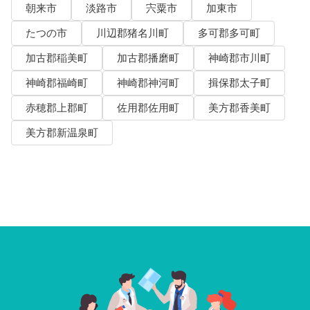
朝来市
淡路市
宍粟市
加東市
たつの市
川辺郡猪名川町
多可郡多可町
加古郡稲美町
加古郡播磨町
神崎郡市川町
神崎郡福崎町
神崎郡神河町
揖保郡太子町
赤穂郡上郡町
佐用郡佐用町
美方郡香美町
美方郡新温泉町