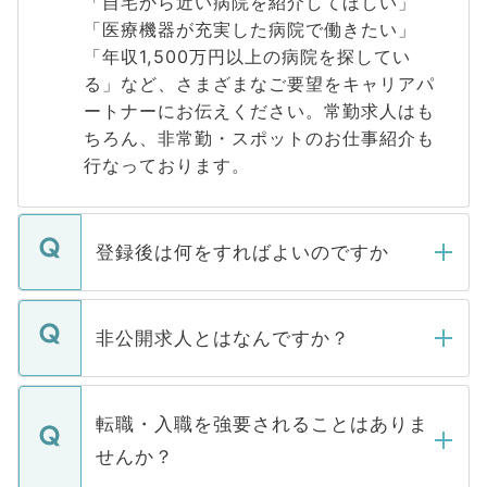
「自宅から近い病院を紹介してほしい」
「医療機器が充実した病院で働きたい」
「年収1,500万円以上の病院を探してい
る」など、さまざまなご要望をキャリアパ
ートナーにお伝えください。常勤求人はも
ちろん、非常勤・スポットのお仕事紹介も
行なっております。
登録後は何をすればよいのですか
ご登録いただきましたら、弊社担当者がご
登録内容を確認し、その後メールもしくは
非公開求人とはなんですか？
お電話にて次のステップのご案内をいたし
ます。通常、5営業日以内にはご連絡をせて
マイナビDOCTORで取り扱っている求人の
いただきますので、しばらくお待ちくださ
うち約3割は、Webサイトからご覧いただ
転職・入職を強要されることはありま
い。
けない「非公開求人」です。非公開求人は
せんか？
下記の理由によって、一般には公開してい