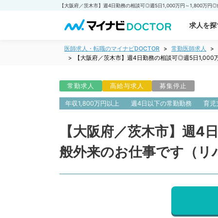
求人を探
医師求人・転職のマイナビDOCTOR
常勤医師求人
【大阪府／茨木市】週4日勤務の相談可◎週5日1,00
常勤求人
高給与求人
募集停止
年収1,800万円以上
週4日以下の常勤勤務
育児
【大阪府／茨木市】週4日勤
般外来のお仕事です（リ