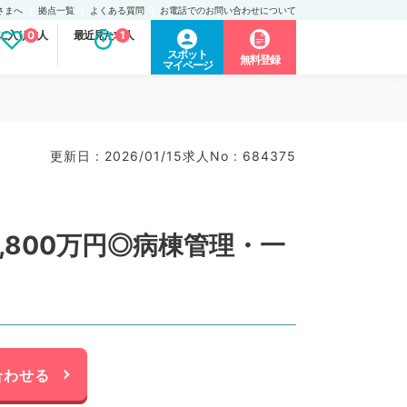
さまへ
拠点一覧
よくある質問
お電話でのお問い合わせについて
に入り求人
0
最近見た求人
1
スポット
無料登録
マイページ
）
更新日 : 2026/01/15
求人No : 684375
,800万円◎病棟管理・一
合わせる