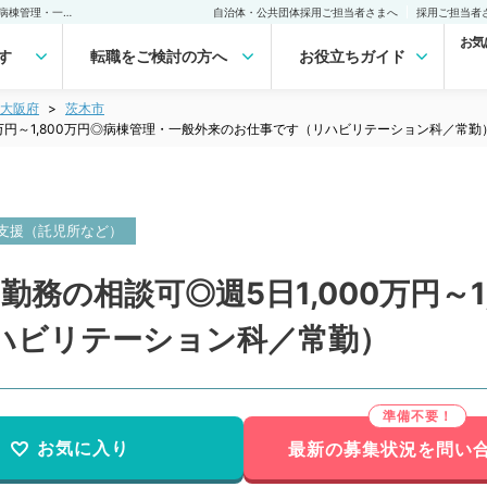
【大阪府／茨木市】週4日勤務の相談可◎週5日1,000万円～1,800万円◎病棟管理・一般外来のお仕事です（リハビリテーション科／常勤）の転職・求人｜医師の求人・転職・アルバイトは【マイナビDOCTOR】
自治体・公共団体採用ご担当者さまへ
採用ご担当者
お気
す
転職をご検討の方へ
お役立ちガイド
大阪府
茨木市
0万円～1,800万円◎病棟管理・一般外来のお仕事です（リハビリテーション科／常勤
支援（託児所など）
務の相談可◎週5日1,000万円～1
ハビリテーション科／常勤）
お気に入り
最新の募集状況を問い