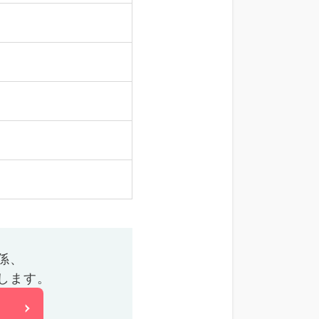
係、
します。