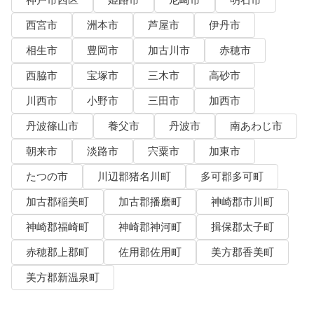
神戸市西区
姫路市
尼崎市
明石市
西宮市
洲本市
芦屋市
伊丹市
相生市
豊岡市
加古川市
赤穂市
西脇市
宝塚市
三木市
高砂市
川西市
小野市
三田市
加西市
丹波篠山市
養父市
丹波市
南あわじ市
朝来市
淡路市
宍粟市
加東市
たつの市
川辺郡猪名川町
多可郡多可町
加古郡稲美町
加古郡播磨町
神崎郡市川町
神崎郡福崎町
神崎郡神河町
揖保郡太子町
赤穂郡上郡町
佐用郡佐用町
美方郡香美町
美方郡新温泉町