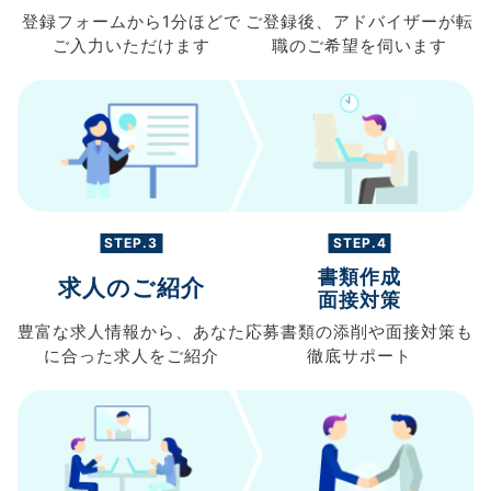
登録フォームから
1分ほどで
ご登録後、
アドバイザーが転
ご入力
いただけます
職の
ご希望を伺います
STEP.3
STEP.4
書類作成
求人のご紹介
面接対策
豊富な求人情報から、
あなた
応募書類の
添削や面接対策も
に合った求人を
ご紹介
徹底サポート