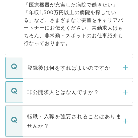
「医療機器が充実した病院で働きたい」
「年収1,500万円以上の病院を探してい
る」など、さまざまなご要望をキャリアパ
ートナーにお伝えください。常勤求人はも
ちろん、非常勤・スポットのお仕事紹介も
行なっております。
登録後は何をすればよいのですか
ご登録いただきましたら、弊社担当者がご
登録内容を確認し、その後メールもしくは
非公開求人とはなんですか？
お電話にて次のステップのご案内をいたし
ます。通常、5営業日以内にはご連絡をせて
マイナビDOCTORで取り扱っている求人の
いただきますので、しばらくお待ちくださ
うち約3割は、Webサイトからご覧いただ
転職・入職を強要されることはありま
い。
けない「非公開求人」です。非公開求人は
せんか？
下記の理由によって、一般には公開してい