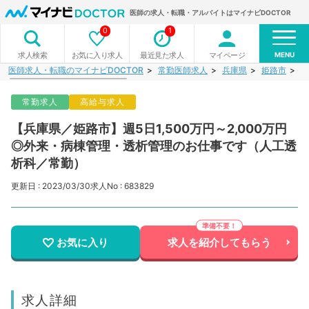
医師の求人・転職・アルバイトはマイナビDOCTOR
0
1
MENU
お気に入り求人
最近見た求人
マイページ
求人検索
医師求人・転職のマイナビDOCTOR
常勤医師求人
兵庫県
姫路市
【
常勤求人
高給与求人
【兵庫県／姫路市】週5日1,500万円～2,000万円
◎外来・病棟管理・透析管理のお仕事です（人工透
析科／常勤）
更新日 : 2023/03/30
求人No : 683829
お気に入り
求人を紹介してもらう
求人詳細