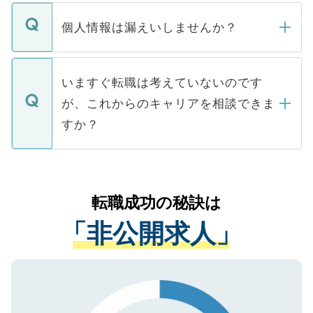
ません。
転職・入職を強要することは一切ありませ
ん。また、仮に応募先から内定をいただい
個人情報は漏えいしませんか？
■応募殺到を避けるため 人気のある医療機
たとしても、ご本人が納得しない限り、内
関を公にしてしまうと、応募が殺到する場
定を承諾する必要はありません。内定先へ
個人情報が漏えいすることはありませんの
合があります。 選考を効率よく行うため
の辞退の連絡はキャリアパートナーが行い
で、ご安心ください。当サイトからの登録
いますぐ転職は考えていないのです
に、医療機関が求める条件に合った人材の
ますので、ご安心ください。
などで収集したご登録者様の個人情報は、
が、これからのキャリアを相談できま
みを人材紹介会社に依頼するケースが増え
ご本人のキャリアアップおよび転職活動の
ています。
すか？
支援を目的に使用いたします。お預かりし
ているすべての個人データはご本人の許可
お気軽にご相談ください。先生専任のキャ
なく、医療機関側に開示したり、第三者に
リアパートナーが将来のご希望などをおう
提供することは一切ありません。また弊社
かがいして、現在の医療機関の状況や紹介
転職成功の秘訣は
は、個人情報の取り扱いについての厳密な
経験をまじえながら、適切なアドバイスを
管理基準を満たした事業者のみに付与され
「非公開求人」
させていただきます。すぐにご転職をされ
る、プライバシーマークを取得済みです。
ない方には、長期的なサポートが可能です
ご登録いただいた個人情報は、SSL（デー
ので、まずはご登録ください。
タ暗号化）によって保護されていますの
で、機密保持に関してもご安心ください。