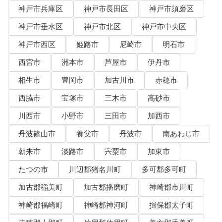
神戸市兵庫区
神戸市長田区
神戸市須磨区
神戸市垂水区
神戸市北区
神戸市中央区
神戸市西区
姫路市
尼崎市
明石市
西宮市
洲本市
芦屋市
伊丹市
相生市
豊岡市
加古川市
赤穂市
西脇市
宝塚市
三木市
高砂市
川西市
小野市
三田市
加西市
丹波篠山市
養父市
丹波市
南あわじ市
朝来市
淡路市
宍粟市
加東市
たつの市
川辺郡猪名川町
多可郡多可町
加古郡稲美町
加古郡播磨町
神崎郡市川町
神崎郡福崎町
神崎郡神河町
揖保郡太子町