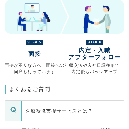
STEP.5
STEP.6
内定・入職
面接
アフターフォロー
面接が不安な方へ、
面接への
年収交渉や
入社日調整まで、
同席も
行っています
内定後もバックアップ
よくあるご質問
医療転職支援サービスとは？