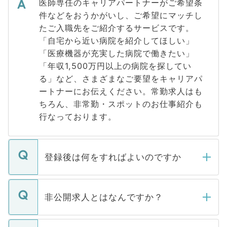
医師専任のキャリアパートナーがご希望条
件などをおうかがいし、ご希望にマッチし
たご入職先をご紹介するサービスです。
「自宅から近い病院を紹介してほしい」
「医療機器が充実した病院で働きたい」
「年収1,500万円以上の病院を探してい
る」など、さまざまなご要望をキャリアパ
ートナーにお伝えください。常勤求人はも
ちろん、非常勤・スポットのお仕事紹介も
行なっております。
登録後は何をすればよいのですか
ご登録いただきましたら、弊社担当者がご
登録内容を確認し、その後メールもしくは
非公開求人とはなんですか？
お電話にて次のステップのご案内をいたし
ます。通常、5営業日以内にはご連絡をせて
マイナビDOCTORで取り扱っている求人の