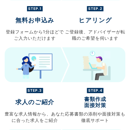
STEP.1
STEP.2
無料お申込み
ヒアリング
登録フォームから
1分ほどで
ご登録後、
アドバイザーが転
ご入力
いただけます
職の
ご希望を伺います
STEP.3
STEP.4
書類作成
求人のご紹介
面接対策
豊富な求人情報から、
あなた
応募書類の
添削や面接対策も
に合った求人を
ご紹介
徹底サポート