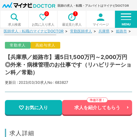
医師の求人・転職・アルバイトはマイナビDOCTOR
0
1
MENU
お気に入り求人
最近見た求人
マイページ
求人検索
医師求人・転職のマイナビDOCTOR
常勤医師求人
兵庫県
姫路市
【
常勤求人
高給与求人
【兵庫県／姫路市】週5日1,500万円～2,000万円
◎外来・病棟管理のお仕事です（リハビリテーショ
ン科／常勤）
更新日 : 2023/03/30
求人No : 683827
お気に入り
求人を紹介してもらう
求人詳細