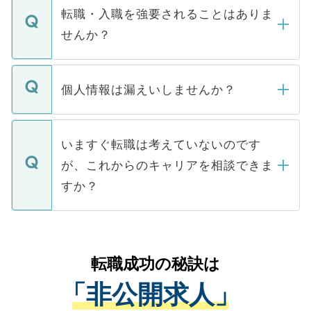
いただきますので、しばらくお待ちくださ
うち約3割は、Webサイトからご覧いただ
転職・入職を強要されることはありま
い。
けない「非公開求人」です。非公開求人は
せんか？
下記の理由によって、一般には公開してい
ません。
転職・入職を強要することは一切ありませ
ん。また、仮に応募先から内定をいただい
個人情報は漏えいしませんか？
■応募殺到を避けるため 人気のある医療機
たとしても、ご本人が納得しない限り、内
関を公にしてしまうと、応募が殺到する場
定を承諾する必要はありません。内定先へ
個人情報が漏えいすることはありませんの
合があります。 選考を効率よく行うため
の辞退の連絡はキャリアパートナーが行い
で、ご安心ください。当サイトからの登録
いますぐ転職は考えていないのです
に、医療機関が求める条件に合った人材の
ますので、ご安心ください。
などで収集したご登録者様の個人情報は、
が、これからのキャリアを相談できま
みを人材紹介会社に依頼するケースが増え
ご本人のキャリアアップおよび転職活動の
ています。
すか？
支援を目的に使用いたします。お預かりし
ているすべての個人データはご本人の許可
お気軽にご相談ください。先生専任のキャ
なく、医療機関側に開示したり、第三者に
リアパートナーが将来のご希望などをおう
提供することは一切ありません。また弊社
かがいして、現在の医療機関の状況や紹介
転職成功の秘訣は
は、個人情報の取り扱いについての厳密な
経験をまじえながら、適切なアドバイスを
管理基準を満たした事業者のみに付与され
「非公開求人」
させていただきます。すぐにご転職をされ
る、プライバシーマークを取得済みです。
ない方には、長期的なサポートが可能です