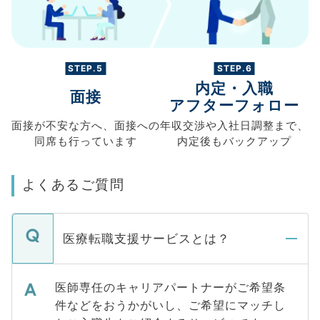
STEP.5
STEP.6
内定・入職
面接
アフターフォロー
面接が不安な方へ、
面接への
年収交渉や
入社日調整まで、
同席も
行っています
内定後もバックアップ
よくあるご質問
医療転職支援サービスとは？
医師専任のキャリアパートナーがご希望条
件などをおうかがいし、ご希望にマッチし