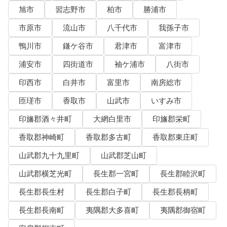
旭市
習志野市
柏市
勝浦市
市原市
流山市
八千代市
我孫子市
鴨川市
鎌ケ谷市
君津市
富津市
浦安市
四街道市
袖ケ浦市
八街市
印西市
白井市
富里市
南房総市
匝瑳市
香取市
山武市
いすみ市
印旛郡酒々井町
大網白里市
印旛郡栄町
香取郡神崎町
香取郡多古町
香取郡東庄町
山武郡九十九里町
山武郡芝山町
山武郡横芝光町
長生郡一宮町
長生郡睦沢町
長生郡長生村
長生郡白子町
長生郡長柄町
長生郡長南町
夷隅郡大多喜町
夷隅郡御宿町