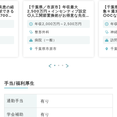
疾患の経
【千葉県／市原市】年収最大
【千葉
献できる
2,500万円＋インセンティブ設定
集☆週3
700万
◎人工関節置換術がお得意な先生急
◎OC
／常勤）
募！地域密着の整形外科病院です
訪問診
（整形外科／常勤）
勤）
年収2,000万円～2,500万円
年収
整形外科
神
脳
病院（一般）
訪
管
千葉県市原市
千
環
科
科
<
>
外
原
手当/福利厚生
有り
通勤手当
有り
学会補助