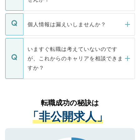
下記の理由によって、一般には公開してい
ません。
転職・入職を強要することは一切ありませ
ん。また、仮に応募先から内定をいただい
個人情報は漏えいしませんか？
■応募殺到を避けるため 人気のある医療機
たとしても、ご本人が納得しない限り、内
関を公にしてしまうと、応募が殺到する場
定を承諾する必要はありません。内定先へ
個人情報が漏えいすることはありませんの
合があります。 選考を効率よく行うため
の辞退の連絡はキャリアパートナーが行い
で、ご安心ください。当サイトからの登録
いますぐ転職は考えていないのです
に、医療機関が求める条件に合った人材の
ますので、ご安心ください。
などで収集したご登録者様の個人情報は、
が、これからのキャリアを相談できま
みを人材紹介会社に依頼するケースが増え
ご本人のキャリアアップおよび転職活動の
ています。
すか？
支援を目的に使用いたします。お預かりし
ているすべての個人データはご本人の許可
お気軽にご相談ください。先生専任のキャ
なく、医療機関側に開示したり、第三者に
リアパートナーが将来のご希望などをおう
提供することは一切ありません。また弊社
かがいして、現在の医療機関の状況や紹介
転職成功の秘訣は
は、個人情報の取り扱いについての厳密な
経験をまじえながら、適切なアドバイスを
管理基準を満たした事業者のみに付与され
「非公開求人」
させていただきます。すぐにご転職をされ
る、プライバシーマークを取得済みです。
ない方には、長期的なサポートが可能です
ご登録いただいた個人情報は、SSL（デー
ので、まずはご登録ください。
タ暗号化）によって保護されていますの