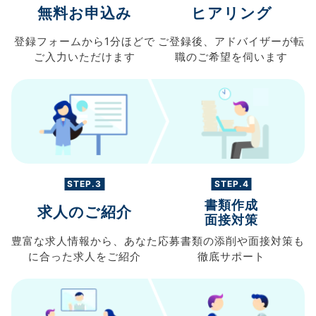
無料お申込み
ヒアリング
登録フォームから
1分ほどで
ご登録後、
アドバイザーが転
ご入力
いただけます
職の
ご希望を伺います
STEP.3
STEP.4
書類作成
求人のご紹介
面接対策
豊富な求人情報から、
あなた
応募書類の
添削や面接対策も
に合った求人を
ご紹介
徹底サポート