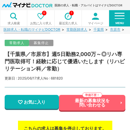
医師の求人・転職・アルバイトはマイナビDOCTOR
0
1
MENU
お気に入り求人
最近見た求人
マイページ
求人検索
医師求人・転職のマイナビDOCTOR
常勤医師求人
千葉県
市原市
【
常勤求人
募集停止
【千葉県／市原市】週5日勤務2,000万～◎リハ専
門医取得可！経験に応じて優遇いたします（リハビ
リテーション科／常勤）
更新日 : 2025/06/17
求人No : 681820
最新の募集状況を
お気に入り
問い合わせる
こちらの求人は募集を停止しております。