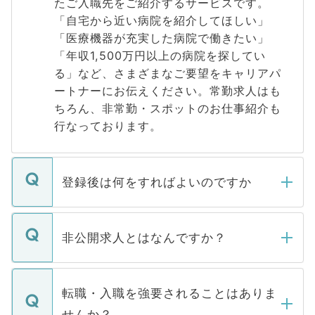
たご入職先をご紹介するサービスです。
「自宅から近い病院を紹介してほしい」
「医療機器が充実した病院で働きたい」
「年収1,500万円以上の病院を探してい
る」など、さまざまなご要望をキャリアパ
ートナーにお伝えください。常勤求人はも
ちろん、非常勤・スポットのお仕事紹介も
行なっております。
登録後は何をすればよいのですか
ご登録いただきましたら、弊社担当者がご
登録内容を確認し、その後メールもしくは
非公開求人とはなんですか？
お電話にて次のステップのご案内をいたし
ます。通常、5営業日以内にはご連絡をせて
マイナビDOCTORで取り扱っている求人の
いただきますので、しばらくお待ちくださ
うち約3割は、Webサイトからご覧いただ
転職・入職を強要されることはありま
い。
けない「非公開求人」です。非公開求人は
せんか？