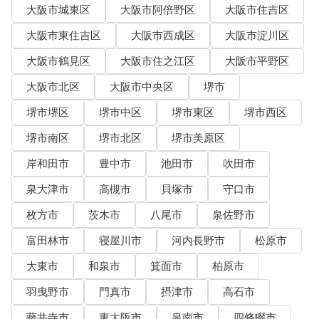
大阪市城東区
大阪市阿倍野区
大阪市住吉区
大阪市東住吉区
大阪市西成区
大阪市淀川区
大阪市鶴見区
大阪市住之江区
大阪市平野区
大阪市北区
大阪市中央区
堺市
堺市堺区
堺市中区
堺市東区
堺市西区
堺市南区
堺市北区
堺市美原区
岸和田市
豊中市
池田市
吹田市
泉大津市
高槻市
貝塚市
守口市
枚方市
茨木市
八尾市
泉佐野市
富田林市
寝屋川市
河内長野市
松原市
大東市
和泉市
箕面市
柏原市
羽曳野市
門真市
摂津市
高石市
藤井寺市
東大阪市
泉南市
四條畷市