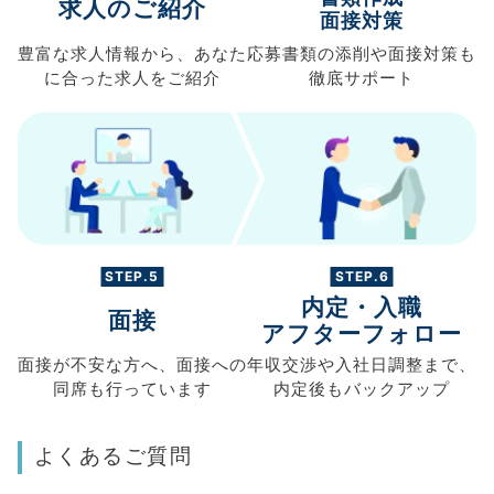
求人のご紹介
面接対策
豊富な求人情報から、
あなた
応募書類の
添削や面接対策も
に合った求人を
ご紹介
徹底サポート
STEP.5
STEP.6
内定・入職
面接
アフターフォロー
面接が不安な方へ、
面接への
年収交渉や
入社日調整まで、
同席も
行っています
内定後もバックアップ
よくあるご質問