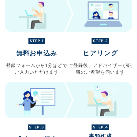
STEP.1
STEP.2
無料お申込み
ヒアリング
登録フォームから
1分ほどで
ご登録後、
アドバイザーが転
ご入力
いただけます
職の
ご希望を伺います
STEP.3
STEP.4
書類作成