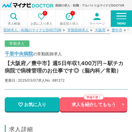
医師の求人・転職・アルバイトはマイナビDOCTOR
0
1
MENU
お気に入り求人
最近見た求人
マイページ
求人検索
医師求人・転職のマイナビDOCTOR
常勤医師求人
大阪府
豊中市
千
常勤求人
千里中央病院
の常勤医師求人
【大阪府／豊中市】週5日年収1,400万円～駅チカ
病院で病棟管理のお仕事です◎（脳内科／常勤）
更新日 : 2025/03/07
求人No : 681272
お気に入り
求人を紹介してもらう
求人詳細