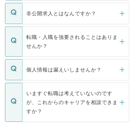
ご登録いただきましたら、弊社担当者がご
登録内容を確認し、その後メールもしくは
非公開求人とはなんですか？
お電話にて次のステップのご案内をいたし
ます。通常、5営業日以内にはご連絡をせて
マイナビDOCTORで取り扱っている求人の
いただきますので、しばらくお待ちくださ
うち約3割は、Webサイトからご覧いただ
転職・入職を強要されることはありま
い。
けない「非公開求人」です。非公開求人は
せんか？
下記の理由によって、一般には公開してい
ません。
転職・入職を強要することは一切ありませ
ん。また、仮に応募先から内定をいただい
個人情報は漏えいしませんか？
■応募殺到を避けるため 人気のある医療機
たとしても、ご本人が納得しない限り、内
関を公にしてしまうと、応募が殺到する場
定を承諾する必要はありません。内定先へ
個人情報が漏えいすることはありませんの
合があります。 選考を効率よく行うため
の辞退の連絡はキャリアパートナーが行い
で、ご安心ください。当サイトからの登録
いますぐ転職は考えていないのです
に、医療機関が求める条件に合った人材の
ますので、ご安心ください。
などで収集したご登録者様の個人情報は、
が、これからのキャリアを相談できま
みを人材紹介会社に依頼するケースが増え
ご本人のキャリアアップおよび転職活動の
ています。
すか？
支援を目的に使用いたします。お預かりし
ているすべての個人データはご本人の許可
お気軽にご相談ください。先生専任のキャ
なく、医療機関側に開示したり、第三者に
リアパートナーが将来のご希望などをおう