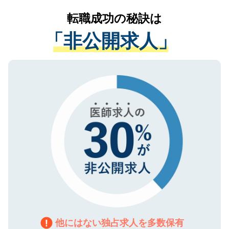
提供することは一切ありません。また弊社
かがいして、現在の医療機関の状況や紹介
転職成功の秘訣は
は、個人情報の取り扱いについての厳密な
経験をまじえながら、適切なアドバイスを
管理基準を満たした事業者のみに付与され
「非公開求人」
させていただきます。すぐにご転職をされ
る、プライバシーマークを取得済みです。
ない方には、長期的なサポートが可能です
ご登録いただいた個人情報は、SSL（デー
ので、まずはご登録ください。
タ暗号化）によって保護されていますの
で、機密保持に関してもご安心ください。
他にはない独占求人を多数保有