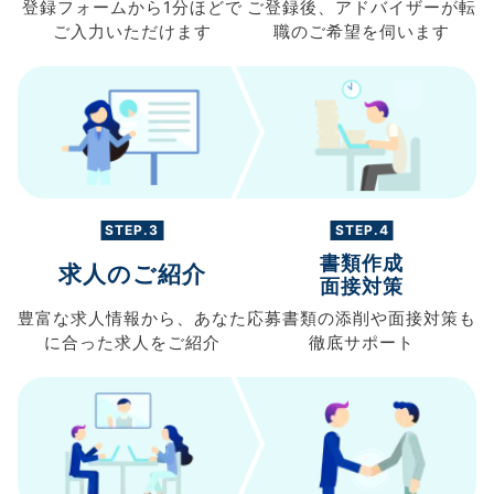
登録フォームから
1分ほどで
ご登録後、
アドバイザーが転
ご入力
いただけます
職の
ご希望を伺います
STEP.3
STEP.4
書類作成
求人のご紹介
面接対策
豊富な求人情報から、
あなた
応募書類の
添削や面接対策も
に合った求人を
ご紹介
徹底サポート