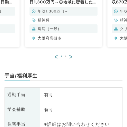
4日勤務
日1,300万円～◎地域に密着した病
収870
仕事です
院で外来・病棟管理のお仕事です
も相談
（精神科／常勤）
（精神
円
年収1,300万円～
年収
精神科
精
病院（一般）
ク
大阪府高槻市
大
<
>
手当/福利厚生
有り
通勤手当
有り
学会補助
※詳細はお問い合わせください
住宅手当