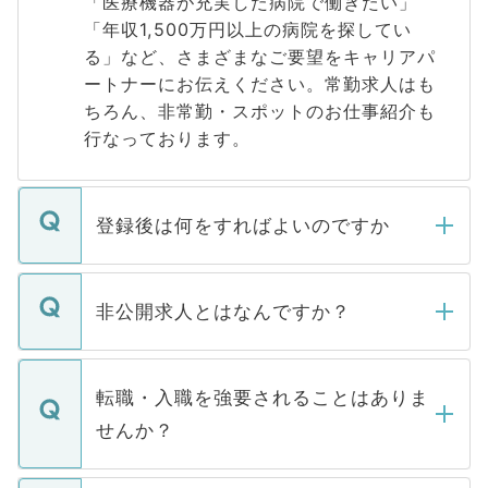
「医療機器が充実した病院で働きたい」
「年収1,500万円以上の病院を探してい
る」など、さまざまなご要望をキャリアパ
ートナーにお伝えください。常勤求人はも
ちろん、非常勤・スポットのお仕事紹介も
行なっております。
登録後は何をすればよいのですか
ご登録いただきましたら、弊社担当者がご
登録内容を確認し、その後メールもしくは
非公開求人とはなんですか？
お電話にて次のステップのご案内をいたし
ます。通常、5営業日以内にはご連絡をせて
マイナビDOCTORで取り扱っている求人の
いただきますので、しばらくお待ちくださ
うち約3割は、Webサイトからご覧いただ
転職・入職を強要されることはありま
い。
けない「非公開求人」です。非公開求人は
せんか？
下記の理由によって、一般には公開してい
ません。
転職・入職を強要することは一切ありませ