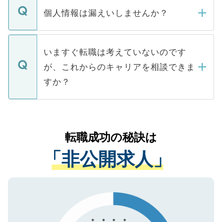
ん。また、仮に応募先から内定をいただい
個人情報は漏えいしませんか？
■応募殺到を避けるため 人気のある医療機
たとしても、ご本人が納得しない限り、内
関を公にしてしまうと、応募が殺到する場
定を承諾する必要はありません。内定先へ
個人情報が漏えいすることはありませんの
合があります。 選考を効率よく行うため
の辞退の連絡はキャリアパートナーが行い
で、ご安心ください。当サイトからの登録
いますぐ転職は考えていないのです
に、医療機関が求める条件に合った人材の
ますので、ご安心ください。
などで収集したご登録者様の個人情報は、
が、これからのキャリアを相談できま
みを人材紹介会社に依頼するケースが増え
ご本人のキャリアアップおよび転職活動の
ています。
すか？
支援を目的に使用いたします。お預かりし
ているすべての個人データはご本人の許可
お気軽にご相談ください。先生専任のキャ
なく、医療機関側に開示したり、第三者に
リアパートナーが将来のご希望などをおう
提供することは一切ありません。また弊社
かがいして、現在の医療機関の状況や紹介
転職成功の秘訣は
は、個人情報の取り扱いについての厳密な
経験をまじえながら、適切なアドバイスを
管理基準を満たした事業者のみに付与され
「非公開求人」
させていただきます。すぐにご転職をされ
る、プライバシーマークを取得済みです。
ない方には、長期的なサポートが可能です
ご登録いただいた個人情報は、SSL（デー
ので、まずはご登録ください。
タ暗号化）によって保護されていますの
で、機密保持に関してもご安心ください。