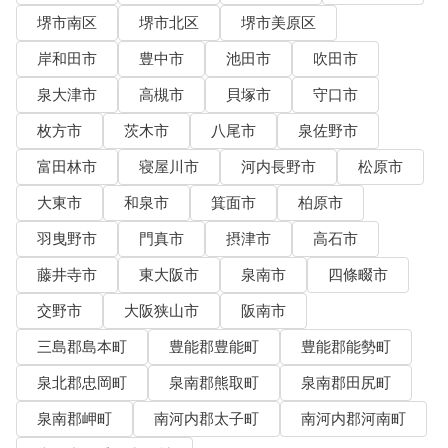
堺市南区
堺市北区
堺市美原区
岸和田市
豊中市
池田市
吹田市
泉大津市
高槻市
貝塚市
守口市
枚方市
茨木市
八尾市
泉佐野市
富田林市
寝屋川市
河内長野市
松原市
大東市
和泉市
箕面市
柏原市
羽曳野市
門真市
摂津市
高石市
藤井寺市
東大阪市
泉南市
四條畷市
交野市
大阪狭山市
阪南市
三島郡島本町
豊能郡豊能町
豊能郡能勢町
泉北郡忠岡町
泉南郡熊取町
泉南郡田尻町
泉南郡岬町
南河内郡太子町
南河内郡河南町