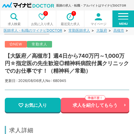
医師の求人・転職・アルバイトはマイナビDOCTOR
0
1
MENU
お気に入り求人
最近見た求人
マイページ
求人検索
医師求人・転職のマイナビDOCTOR
常勤医師求人
大阪府
高槻市
【
NEW
常勤求人
【大阪府／高槻市】週4日から740万円～1,000万
円☆指定医の先生歓迎◎精神科病院付属クリニック
でのお仕事です！（精神科／常勤）
更新日 : 2026/08/06
求人No : 680945
お気に入り
求人を紹介してもらう
求人詳細