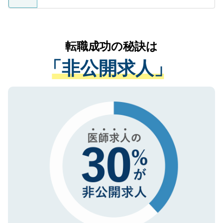
ているすべての個人データはご本人の許可
お気軽にご相談ください。先生専任のキャ
なく、医療機関側に開示したり、第三者に
リアパートナーが将来のご希望などをおう
提供することは一切ありません。また弊社
かがいして、現在の医療機関の状況や紹介
転職成功の秘訣は
は、個人情報の取り扱いについての厳密な
経験をまじえながら、適切なアドバイスを
管理基準を満たした事業者のみに付与され
「非公開求人」
させていただきます。すぐにご転職をされ
る、プライバシーマークを取得済みです。
ない方には、長期的なサポートが可能です
ご登録いただいた個人情報は、SSL（デー
ので、まずはご登録ください。
タ暗号化）によって保護されていますの
で、機密保持に関してもご安心ください。