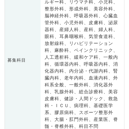
ルギー科、リウマチ科、小児科、
整形外科、形成外科、美容外科、
脳神経外科、呼吸器外科、心臓血
管外科、小児外科、皮膚科、泌尿
器科、産婦人科、産科、婦人科、
眼科、耳鼻咽喉科、気管食道科、
放射線科、リハビリテーション
科、麻酔科、ペインクリニック、
人工透析科、緩和ケア科、一般内
募集科目
科、循環器内科、呼吸器内科、消
化器内科、内分泌・代謝内科、腎
臓内科、老年内科、血液内科、外
科系全般、一般外科、消化器外
科、乳腺外科、総合診療科、美容
皮膚科、健診・人間ドック、救急
科・ＩＣＵ、病理科、基礎医学
系、膠原病科、スポーツ整形外
科、大腸・肛門外科、産業医、脊
髄・脊椎外科、科目不問