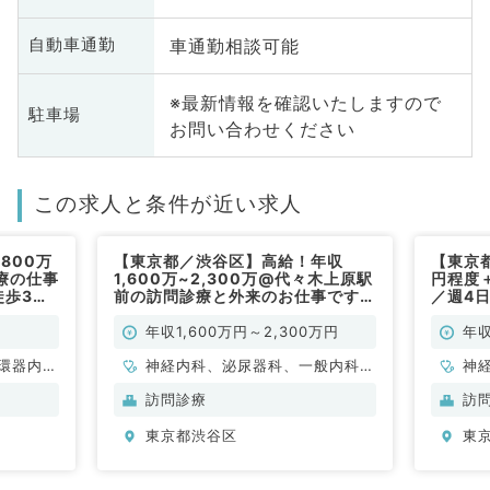
車通勤相談可能
自動車通勤
※最新情報を確認いたしますので
駐車場
お問い合わせください
この求人と条件が近い求人
800万
【東京都／渋谷区】高給！年収
【東京都
療の仕事
1,600万~2,300万@代々木上原駅
円程度
徒歩3分
前の訪問診療と外来のお仕事です
／週4
科／常
（内科全般/常勤）
でアク
勤）
年収1,600万円～2,300万円
年収
環器内
神経内科、泌尿器科、一般内科、
神
療科、救
循環器内科、呼吸器内科、消化器
科
訪問診療
訪
内科
急
東京都渋谷区
東