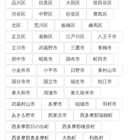
品川区
目黒区
大田区
世田谷区
渋谷区
中野区
杉並区
豊島区
北区
荒川区
板橋区
練馬区
足立区
葛飾区
江戸川区
八王子市
立川市
武蔵野市
三鷹市
青梅市
府中市
昭島市
調布市
町田市
小金井市
小平市
日野市
東村山市
国分寺市
国立市
福生市
狛江市
東大和市
清瀬市
東久留米市
武蔵村山市
多摩市
稲城市
羽村市
あきる野市
西東京市
西多摩郡瑞穂町
西多摩郡日の出町
西多摩郡檜原村
西多摩郡奥多摩町
大島町
利島村