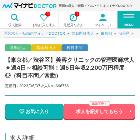
医師の求人・転職・アルバイトはマイナビDOCTOR
0
1
MENU
お気に入り求人
最近見た求人
マイページ
求人検索
医師求人・転職のマイナビDOCTOR
常勤医師求人
東京都
渋谷区
【
常勤求人
高給与求人
科目不問
【東京都／渋谷区】美容クリニックの管理医師求人
★週4日～相談可能！週5日年収2,200万円程度
◎（科目不問／常勤）
更新日 : 2023/06/07
求人No : 666766
お気に入り
求人を紹介してもらう
求人詳細