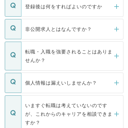
登録後は何をすればよいのですか
ご登録いただきましたら、弊社担当者がご
登録内容を確認し、その後メールもしくは
非公開求人とはなんですか？
お電話にて次のステップのご案内をいたし
ます。通常、5営業日以内にはご連絡をせて
マイナビDOCTORで取り扱っている求人の
いただきますので、しばらくお待ちくださ
うち約3割は、Webサイトからご覧いただ
転職・入職を強要されることはありま
い。
けない「非公開求人」です。非公開求人は
せんか？
下記の理由によって、一般には公開してい
ません。
転職・入職を強要することは一切ありませ
ん。また、仮に応募先から内定をいただい
個人情報は漏えいしませんか？
■応募殺到を避けるため 人気のある医療機
たとしても、ご本人が納得しない限り、内
関を公にしてしまうと、応募が殺到する場
定を承諾する必要はありません。内定先へ
個人情報が漏えいすることはありませんの
合があります。 選考を効率よく行うため
の辞退の連絡はキャリアパートナーが行い
で、ご安心ください。当サイトからの登録
いますぐ転職は考えていないのです
に、医療機関が求める条件に合った人材の
ますので、ご安心ください。
などで収集したご登録者様の個人情報は、
が、これからのキャリアを相談できま
みを人材紹介会社に依頼するケースが増え
ご本人のキャリアアップおよび転職活動の
ています。
すか？
支援を目的に使用いたします。お預かりし