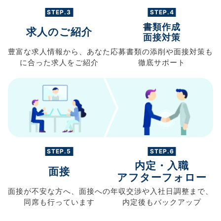
STEP.3
STEP.4
書類作成
求人のご紹介
面接対策
豊富な求人情報から、
あなた
応募書類の
添削や面接対策も
に合った求人を
ご紹介
徹底サポート
STEP.5
STEP.6
内定・入職
面接
アフターフォロー
面接が不安な方へ、
面接への
年収交渉や
入社日調整まで、
同席も
行っています
内定後もバックアップ