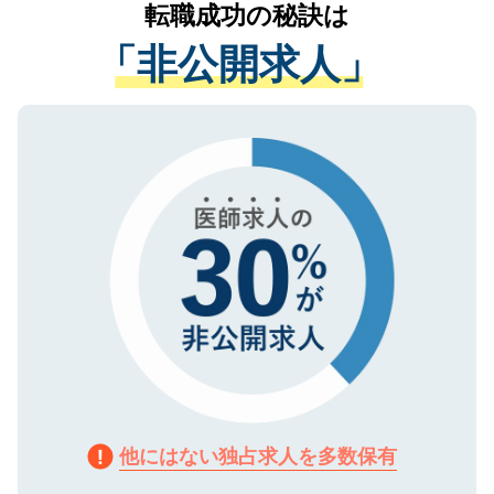
かがいして、現在の医療機関の状況や紹介
転職成功の秘訣は
は、個人情報の取り扱いについての厳密な
経験をまじえながら、適切なアドバイスを
管理基準を満たした事業者のみに付与され
「非公開求人」
させていただきます。すぐにご転職をされ
る、プライバシーマークを取得済みです。
ない方には、長期的なサポートが可能です
ご登録いただいた個人情報は、SSL（デー
ので、まずはご登録ください。
タ暗号化）によって保護されていますの
で、機密保持に関してもご安心ください。
他にはない独占求人を多数保有