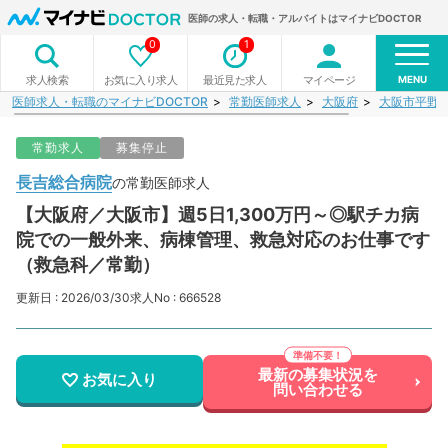
医師の求人・転職・アルバイトはマイナビDOCTOR
0
1
MENU
お気に入り求人
最近見た求人
マイページ
求人検索
医師求人・転職のマイナビDOCTOR
常勤医師求人
大阪府
大阪市平野
常勤求人
募集停止
長吉総合病院
の常勤医師求人
【大阪府／大阪市】週5日1,300万円～◎駅チカ病
院での一般外来、病棟管理、救急対応のお仕事です
（救急科／常勤）
更新日 : 2026/03/30
求人No : 666528
最新の募集状況を
お気に入り
問い合わせる