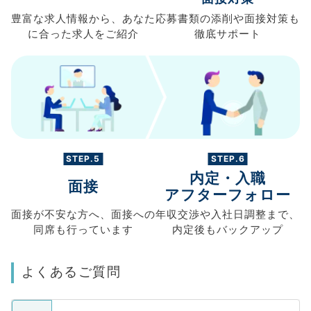
豊富な求人情報から、
あなた
応募書類の
添削や面接対策も
に合った求人を
ご紹介
徹底サポート
STEP.5
STEP.6
内定・入職
面接
アフターフォロー
面接が不安な方へ、
面接への
年収交渉や
入社日調整まで、
同席も
行っています
内定後もバックアップ
よくあるご質問