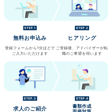
STEP.1
STEP.2
無料お申込み
ヒアリング
登録フォームから
1分ほどで
ご登録後、
アドバイザーが転
ご入力
いただけます
職の
ご希望を伺います
STEP.3
STEP.4
書類作成
求人のご紹介
面接対策