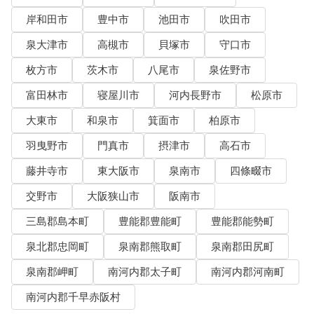
岸和田市
豊中市
池田市
吹田市
泉大津市
高槻市
貝塚市
守口市
枚方市
茨木市
八尾市
泉佐野市
富田林市
寝屋川市
河内長野市
松原市
大東市
和泉市
箕面市
柏原市
羽曳野市
門真市
摂津市
高石市
藤井寺市
東大阪市
泉南市
四條畷市
交野市
大阪狭山市
阪南市
三島郡島本町
豊能郡豊能町
豊能郡能勢町
泉北郡忠岡町
泉南郡熊取町
泉南郡田尻町
泉南郡岬町
南河内郡太子町
南河内郡河南町
南河内郡千早赤阪村