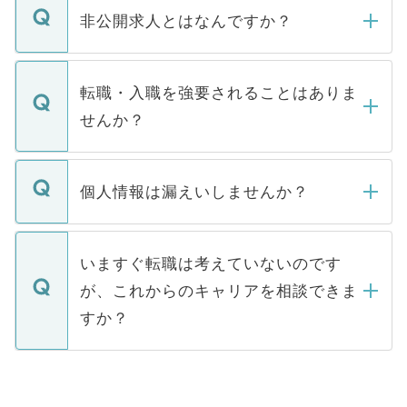
登録内容を確認し、その後メールもしくは
非公開求人とはなんですか？
お電話にて次のステップのご案内をいたし
ます。通常、5営業日以内にはご連絡をせて
マイナビDOCTORで取り扱っている求人の
いただきますので、しばらくお待ちくださ
うち約3割は、Webサイトからご覧いただ
転職・入職を強要されることはありま
い。
けない「非公開求人」です。非公開求人は
せんか？
下記の理由によって、一般には公開してい
ません。
転職・入職を強要することは一切ありませ
ん。また、仮に応募先から内定をいただい
個人情報は漏えいしませんか？
■応募殺到を避けるため 人気のある医療機
たとしても、ご本人が納得しない限り、内
関を公にしてしまうと、応募が殺到する場
定を承諾する必要はありません。内定先へ
個人情報が漏えいすることはありませんの
合があります。 選考を効率よく行うため
の辞退の連絡はキャリアパートナーが行い
で、ご安心ください。当サイトからの登録
いますぐ転職は考えていないのです
に、医療機関が求める条件に合った人材の
ますので、ご安心ください。
などで収集したご登録者様の個人情報は、
が、これからのキャリアを相談できま
みを人材紹介会社に依頼するケースが増え
ご本人のキャリアアップおよび転職活動の
ています。
すか？
支援を目的に使用いたします。お預かりし
ているすべての個人データはご本人の許可
お気軽にご相談ください。先生専任のキャ
なく、医療機関側に開示したり、第三者に
リアパートナーが将来のご希望などをおう
提供することは一切ありません。また弊社