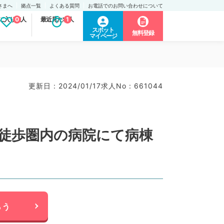
さまへ
拠点一覧
よくある質問
お電話でのお問い合わせについて
に入り求人
0
最近見た求人
1
スポット
無料登録
マイページ
更新日 : 2024/01/17
求人No : 661044
ら徒歩圏内の病院にて病棟
らう