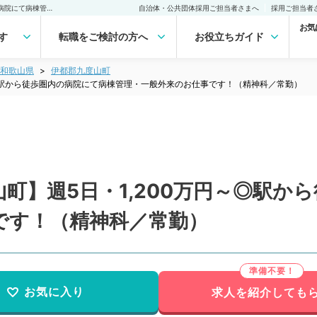
【和歌山県／伊都郡九度山町】週5日・1,200万円～◎駅から徒歩圏内の病院にて病棟管理・一般外来のお仕事です！（精神科／常勤）の転職・求人｜医師の求人・転職・アルバイトは【マイナビDOCTOR】
自治体・公共団体採用ご担当者さまへ
採用ご担当者
お気
す
転職をご検討の方へ
お役立ちガイド
和歌山県
伊都郡九度山町
～◎駅から徒歩圏内の病院にて病棟管理・一般外来のお仕事です！（精神科／常勤）
町】週5日・1,200万円～◎駅か
です！（精神科／常勤）
お気に入り
求人を紹介しても