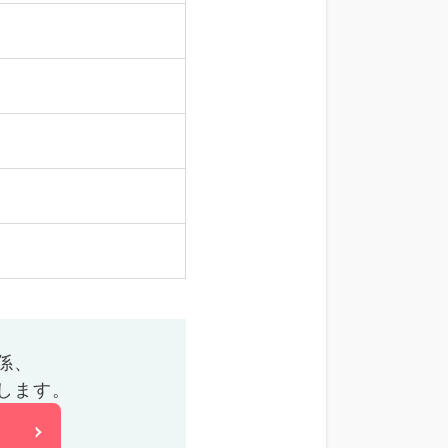
係、
します。