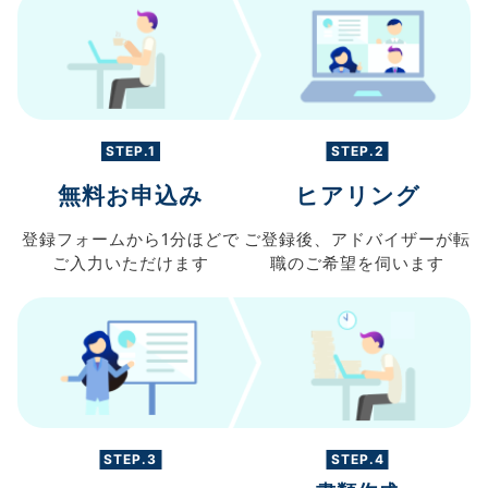
STEP.1
STEP.2
無料お申込み
ヒアリング
登録フォームから
1分ほどで
ご登録後、
アドバイザーが転
ご入力
いただけます
職の
ご希望を伺います
STEP.3
STEP.4