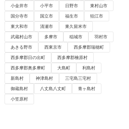
小金井市
小平市
日野市
東村山市
国分寺市
国立市
福生市
狛江市
東大和市
清瀬市
東久留米市
武蔵村山市
多摩市
稲城市
羽村市
あきる野市
西東京市
西多摩郡瑞穂町
西多摩郡日の出町
西多摩郡檜原村
西多摩郡奥多摩町
大島町
利島村
新島村
神津島村
三宅島三宅村
御蔵島村
八丈島八丈町
青ヶ島村
小笠原村