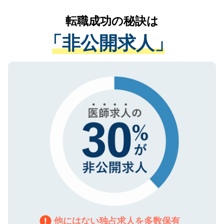
リアパートナーが将来のご希望などをおう
提供することは一切ありません。また弊社
かがいして、現在の医療機関の状況や紹介
転職成功の秘訣は
は、個人情報の取り扱いについての厳密な
経験をまじえながら、適切なアドバイスを
管理基準を満たした事業者のみに付与され
「非公開求人」
させていただきます。すぐにご転職をされ
る、プライバシーマークを取得済みです。
ない方には、長期的なサポートが可能です
ご登録いただいた個人情報は、SSL（デー
ので、まずはご登録ください。
タ暗号化）によって保護されていますの
で、機密保持に関してもご安心ください。
他にはない独占求人を多数保有