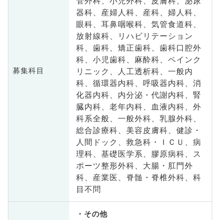
管外科、小児外科、皮膚科、泌尿
器科、産婦人科、産科、婦人科、
眼科、耳鼻咽喉科、気管食道科、
放射線科、リハビリテーション
科、歯科、矯正歯科、歯科口腔外
科、小児歯科、麻酔科、ペインク
リニック、人工透析科、一般内
募集科目
科、循環器内科、呼吸器内科、消
化器内科、内分泌・代謝内科、腎
臓内科、老年内科、血液内科、外
科系全般、一般外科、乳腺外科、
総合診療科、美容皮膚科、健診・
人間ドック、救急科・ＩＣＵ、病
理科、基礎医学系、膠原病科、ス
ポーツ整形外科、大腸・肛門外
科、産業医、脊髄・脊椎外科、科
目不問
その他