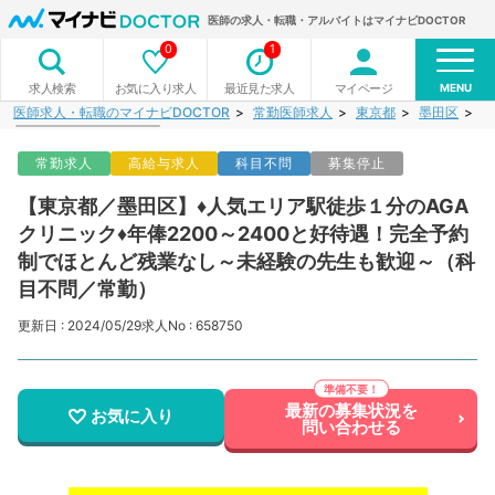
医師の求人・転職・アルバイトはマイナビDOCTOR
0
1
MENU
お気に入り求人
最近見た求人
マイページ
求人検索
医師求人・転職のマイナビDOCTOR
常勤医師求人
東京都
墨田区
【
常勤求人
高給与求人
科目不問
募集停止
【東京都／墨田区】♦人気エリア駅徒歩１分のAGA
クリニック♦年俸2200～2400と好待遇！完全予約
制でほとんど残業なし～未経験の先生も歓迎～（科
目不問／常勤）
更新日 : 2024/05/29
求人No : 658750
最新の募集状況を
お気に入り
問い合わせる