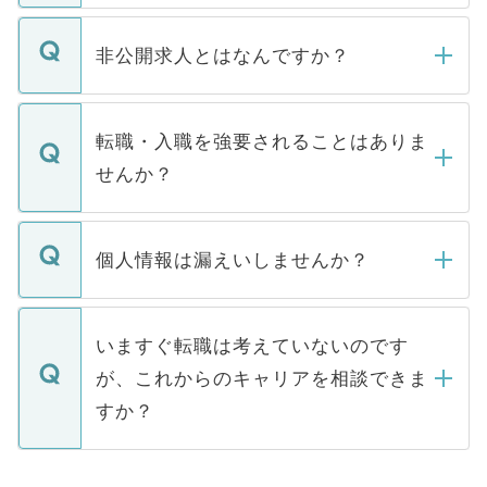
ご登録いただきましたら、弊社担当者がご
登録内容を確認し、その後メールもしくは
非公開求人とはなんですか？
お電話にて次のステップのご案内をいたし
ます。通常、5営業日以内にはご連絡をせて
マイナビDOCTORで取り扱っている求人の
いただきますので、しばらくお待ちくださ
うち約3割は、Webサイトからご覧いただ
転職・入職を強要されることはありま
い。
けない「非公開求人」です。非公開求人は
せんか？
下記の理由によって、一般には公開してい
ません。
転職・入職を強要することは一切ありませ
ん。また、仮に応募先から内定をいただい
個人情報は漏えいしませんか？
■応募殺到を避けるため 人気のある医療機
たとしても、ご本人が納得しない限り、内
関を公にしてしまうと、応募が殺到する場
定を承諾する必要はありません。内定先へ
個人情報が漏えいすることはありませんの
合があります。 選考を効率よく行うため
の辞退の連絡はキャリアパートナーが行い
で、ご安心ください。当サイトからの登録
いますぐ転職は考えていないのです
に、医療機関が求める条件に合った人材の
ますので、ご安心ください。
などで収集したご登録者様の個人情報は、
が、これからのキャリアを相談できま
みを人材紹介会社に依頼するケースが増え
ご本人のキャリアアップおよび転職活動の
ています。
すか？
支援を目的に使用いたします。お預かりし
ているすべての個人データはご本人の許可
お気軽にご相談ください。先生専任のキャ
なく、医療機関側に開示したり、第三者に