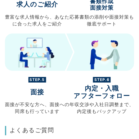
書類作成
求人のご紹介
面接対策
豊富な求人情報から、
あなた
応募書類の
添削や面接対策も
に合った求人を
ご紹介
徹底サポート
STEP.5
STEP.6
内定・入職
面接
アフターフォロー
面接が不安な方へ、
面接への
年収交渉や
入社日調整まで、
同席も
行っています
内定後もバックアップ
よくあるご質問