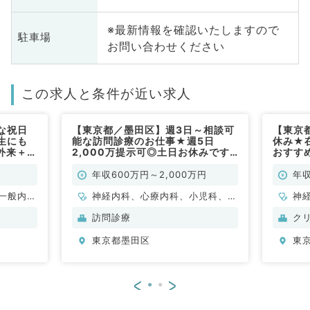
※最新情報を確認いたしますので
駐車場
お問い合わせください
この求人と条件が近い求人
な祝日
【東京都／墨田区】週3日～相談可
【東京
生にも
能な訪問診療のお仕事★週5日
休み★
外来＋個
2,000万提示可◎土日お休みです
おすす
日
♪（内科系、小児科／常勤）
人宅往
科系／常
1,40
年収600万円～2,000万円
年収
勤）
一般内
神経内科、心療内科、小児科、一
神
般、一般
般内科、循環器内科、呼吸器内
科
訪問診療
ク
科、消化器内科、内分泌・代謝内
外
東京都墨田区
東
科、腎臓内科、老年内科、膠原病
科
<
>