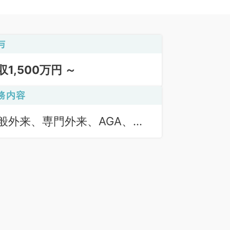
与
収1,500万円 ～
務内容
般外来、専門外来、AGA、そ
他