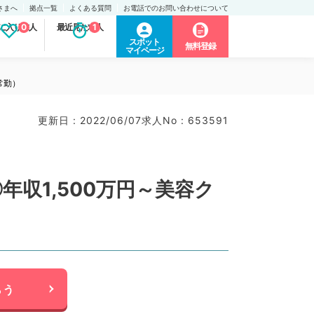
さまへ
拠点一覧
よくある質問
お電話でのお問い合わせについて
に入り求人
0
最近見た求人
1
スポット
無料登録
マイページ
常勤）
更新日 : 2022/06/07
求人No : 653591
収1,500万円～美容ク
らう