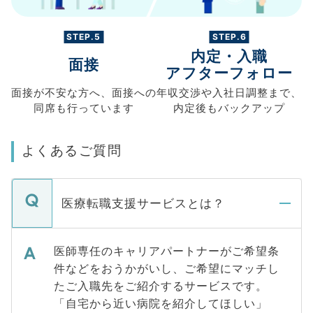
STEP.5
STEP.6
内定・入職
面接
アフターフォロー
面接が不安な方へ、
面接への
年収交渉や
入社日調整まで、
同席も
行っています
内定後もバックアップ
よくあるご質問
医療転職支援サービスとは？
医師専任のキャリアパートナーがご希望条
件などをおうかがいし、ご希望にマッチし
たご入職先をご紹介するサービスです。
「自宅から近い病院を紹介してほしい」