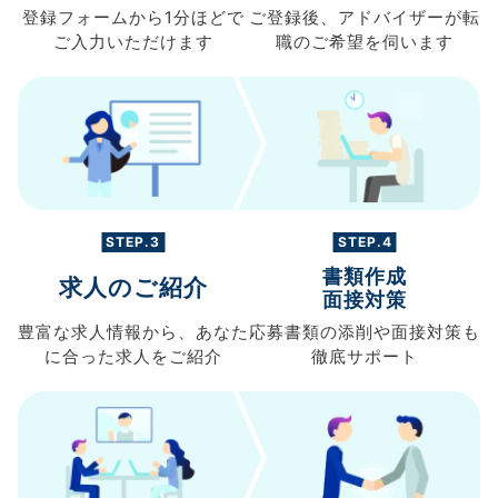
登録フォームから
1分ほどで
ご登録後、
アドバイザーが転
ご入力
いただけます
職の
ご希望を伺います
STEP.3
STEP.4
書類作成
求人のご紹介
面接対策
豊富な求人情報から、
あなた
応募書類の
添削や面接対策も
に合った求人を
ご紹介
徹底サポート