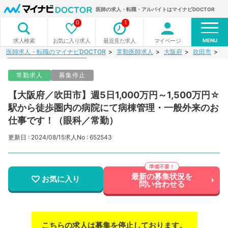
医師の求人・転職・アルバイトはマイナビDOCTOR
0
1
MENU
お気に入り求人
最近見た求人
マイページ
求人検索
医師求人・転職のマイナビDOCTOR
常勤医師求人
大阪府
吹田市
【
常勤求人
募集停止
【大阪府／吹田市】週5日1,000万円～1,500万円☆
駅から徒歩圏内の病院にて病棟管理・一般外来のお
仕事です！（眼科／常勤）
更新日 : 2024/08/15
求人No : 652543
最新の募集状況を
お気に入り
問い合わせる
こちらの求人は募集を停止しております。