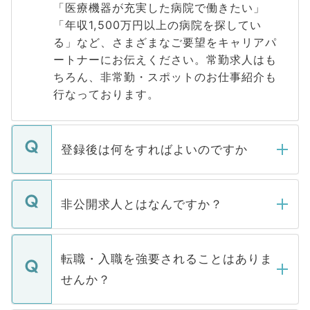
「医療機器が充実した病院で働きたい」
「年収1,500万円以上の病院を探してい
る」など、さまざまなご要望をキャリアパ
ートナーにお伝えください。常勤求人はも
ちろん、非常勤・スポットのお仕事紹介も
行なっております。
登録後は何をすればよいのですか
ご登録いただきましたら、弊社担当者がご
登録内容を確認し、その後メールもしくは
非公開求人とはなんですか？
お電話にて次のステップのご案内をいたし
ます。通常、5営業日以内にはご連絡をせて
マイナビDOCTORで取り扱っている求人の
いただきますので、しばらくお待ちくださ
うち約3割は、Webサイトからご覧いただ
転職・入職を強要されることはありま
い。
けない「非公開求人」です。非公開求人は
せんか？
下記の理由によって、一般には公開してい
ません。