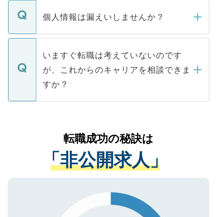
転職・入職を強要することは一切ありませ
ん。また、仮に応募先から内定をいただい
個人情報は漏えいしませんか？
■応募殺到を避けるため 人気のある医療機
たとしても、ご本人が納得しない限り、内
関を公にしてしまうと、応募が殺到する場
定を承諾する必要はありません。内定先へ
個人情報が漏えいすることはありませんの
合があります。 選考を効率よく行うため
の辞退の連絡はキャリアパートナーが行い
で、ご安心ください。当サイトからの登録
いますぐ転職は考えていないのです
に、医療機関が求める条件に合った人材の
ますので、ご安心ください。
などで収集したご登録者様の個人情報は、
が、これからのキャリアを相談できま
みを人材紹介会社に依頼するケースが増え
ご本人のキャリアアップおよび転職活動の
ています。
すか？
支援を目的に使用いたします。お預かりし
ているすべての個人データはご本人の許可
お気軽にご相談ください。先生専任のキャ
なく、医療機関側に開示したり、第三者に
リアパートナーが将来のご希望などをおう
提供することは一切ありません。また弊社
かがいして、現在の医療機関の状況や紹介
転職成功の秘訣は
は、個人情報の取り扱いについての厳密な
経験をまじえながら、適切なアドバイスを
管理基準を満たした事業者のみに付与され
「非公開求人」
させていただきます。すぐにご転職をされ
る、プライバシーマークを取得済みです。
ない方には、長期的なサポートが可能です
ご登録いただいた個人情報は、SSL（デー
ので、まずはご登録ください。
タ暗号化）によって保護されていますの
で、機密保持に関してもご安心ください。