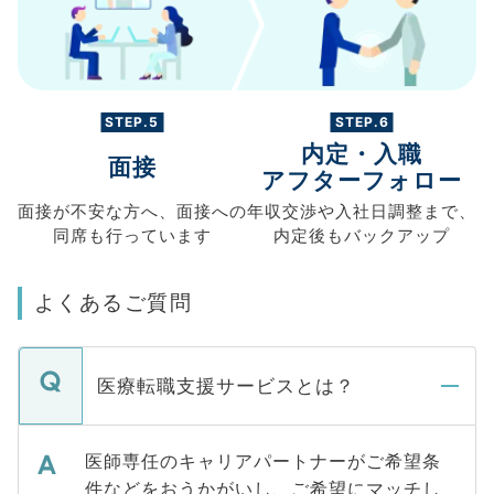
STEP.5
STEP.6
内定・入職
面接
アフターフォロー
面接が不安な方へ、
面接への
年収交渉や
入社日調整まで、
同席も
行っています
内定後もバックアップ
よくあるご質問
医療転職支援サービスとは？
医師専任のキャリアパートナーがご希望条
件などをおうかがいし、ご希望にマッチし