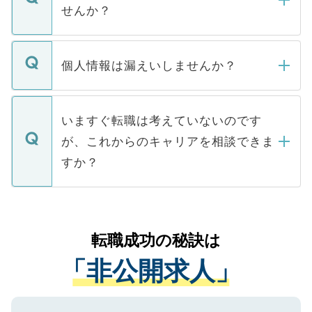
い。
けない「非公開求人」です。非公開求人は
せんか？
下記の理由によって、一般には公開してい
ません。
転職・入職を強要することは一切ありませ
ん。また、仮に応募先から内定をいただい
個人情報は漏えいしませんか？
■応募殺到を避けるため 人気のある医療機
たとしても、ご本人が納得しない限り、内
関を公にしてしまうと、応募が殺到する場
定を承諾する必要はありません。内定先へ
個人情報が漏えいすることはありませんの
合があります。 選考を効率よく行うため
の辞退の連絡はキャリアパートナーが行い
で、ご安心ください。当サイトからの登録
いますぐ転職は考えていないのです
に、医療機関が求める条件に合った人材の
ますので、ご安心ください。
などで収集したご登録者様の個人情報は、
が、これからのキャリアを相談できま
みを人材紹介会社に依頼するケースが増え
ご本人のキャリアアップおよび転職活動の
ています。
すか？
支援を目的に使用いたします。お預かりし
ているすべての個人データはご本人の許可
お気軽にご相談ください。先生専任のキャ
なく、医療機関側に開示したり、第三者に
リアパートナーが将来のご希望などをおう
提供することは一切ありません。また弊社
かがいして、現在の医療機関の状況や紹介
転職成功の秘訣は
は、個人情報の取り扱いについての厳密な
経験をまじえながら、適切なアドバイスを
管理基準を満たした事業者のみに付与され
「非公開求人」
させていただきます。すぐにご転職をされ
る、プライバシーマークを取得済みです。
ない方には、長期的なサポートが可能です
ご登録いただいた個人情報は、SSL（デー
ので、まずはご登録ください。
タ暗号化）によって保護されていますの