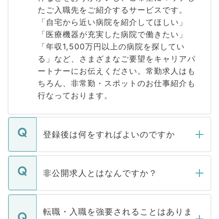
たご入職先をご紹介するサービスです。
「自宅から近い病院を紹介してほしい」
「医療機器が充実した病院で働きたい」
「年収1,500万円以上の病院を探してい
る」など、さまざまなご要望をキャリアパ
ートナーにお伝えください。常勤求人はも
ちろん、非常勤・スポットのお仕事紹介も
行なっております。
登録後は何をすればよいのですか
ご登録いただきましたら、弊社担当者がご
登録内容を確認し、その後メールもしくは
非公開求人とはなんですか？
お電話にて次のステップのご案内をいたし
ます。通常、5営業日以内にはご連絡をせて
マイナビDOCTORで取り扱っている求人の
いただきますので、しばらくお待ちくださ
うち約3割は、Webサイトからご覧いただ
転職・入職を強要されることはありま