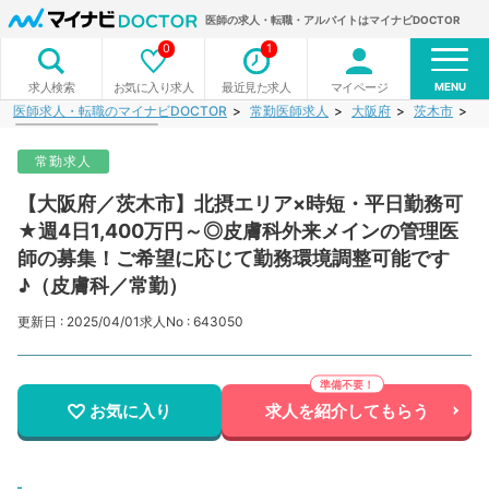
医師の求人・転職・アルバイトはマイナビDOCTOR
0
1
MENU
お気に入り求人
最近見た求人
マイページ
求人検索
医師求人・転職のマイナビDOCTOR
常勤医師求人
大阪府
茨木市
【
常勤求人
【大阪府／茨木市】北摂エリア×時短・平日勤務可
★週4日1,400万円～◎皮膚科外来メインの管理医
師の募集！ご希望に応じて勤務環境調整可能です
♪（皮膚科／常勤）
更新日 : 2025/04/01
求人No : 643050
お気に入り
求人を紹介してもらう