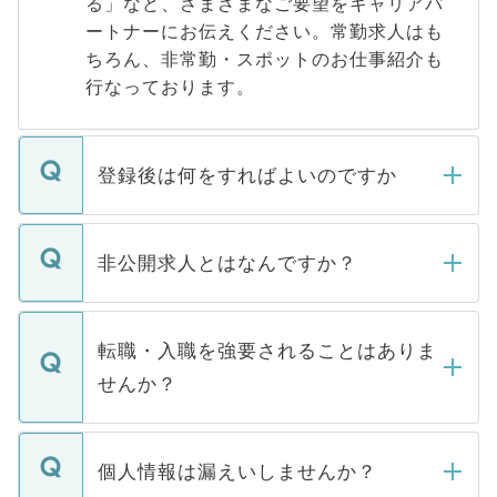
る」など、さまざまなご要望をキャリアパ
ートナーにお伝えください。常勤求人はも
ちろん、非常勤・スポットのお仕事紹介も
行なっております。
登録後は何をすればよいのですか
ご登録いただきましたら、弊社担当者がご
登録内容を確認し、その後メールもしくは
非公開求人とはなんですか？
お電話にて次のステップのご案内をいたし
ます。通常、5営業日以内にはご連絡をせて
マイナビDOCTORで取り扱っている求人の
いただきますので、しばらくお待ちくださ
うち約3割は、Webサイトからご覧いただ
転職・入職を強要されることはありま
い。
けない「非公開求人」です。非公開求人は
せんか？
下記の理由によって、一般には公開してい
ません。
転職・入職を強要することは一切ありませ
ん。また、仮に応募先から内定をいただい
個人情報は漏えいしませんか？
■応募殺到を避けるため 人気のある医療機
たとしても、ご本人が納得しない限り、内