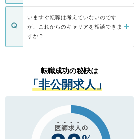
関を公にしてしまうと、応募が殺到する場
定を承諾する必要はありません。内定先へ
個人情報が漏えいすることはありませんの
合があります。 選考を効率よく行うため
の辞退の連絡はキャリアパートナーが行い
で、ご安心ください。当サイトからの登録
いますぐ転職は考えていないのです
に、医療機関が求める条件に合った人材の
ますので、ご安心ください。
などで収集したご登録者様の個人情報は、
が、これからのキャリアを相談できま
みを人材紹介会社に依頼するケースが増え
ご本人のキャリアアップおよび転職活動の
ています。
すか？
支援を目的に使用いたします。お預かりし
ているすべての個人データはご本人の許可
お気軽にご相談ください。先生専任のキャ
なく、医療機関側に開示したり、第三者に
リアパートナーが将来のご希望などをおう
提供することは一切ありません。また弊社
かがいして、現在の医療機関の状況や紹介
転職成功の秘訣は
は、個人情報の取り扱いについての厳密な
経験をまじえながら、適切なアドバイスを
管理基準を満たした事業者のみに付与され
「非公開求人」
させていただきます。すぐにご転職をされ
る、プライバシーマークを取得済みです。
ない方には、長期的なサポートが可能です
ご登録いただいた個人情報は、SSL（デー
ので、まずはご登録ください。
タ暗号化）によって保護されていますの
で、機密保持に関してもご安心ください。