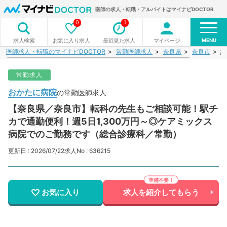
医師の求人・転職・アルバイトはマイナビDOCTOR
0
1
MENU
お気に入り求人
最近見た求人
マイページ
求人検索
医師求人・転職のマイナビDOCTOR
常勤医師求人
奈良県
奈良市
お
常勤求人
おかたに病院
の常勤医師求人
【奈良県／奈良市】転科の先生もご相談可能！駅チ
カで通勤便利！週5日1,300万円～◎ケアミックス
病院でのご勤務です（総合診療科／常勤）
更新日 : 2026/07/22
求人No : 636215
お気に入り
求人を紹介してもらう