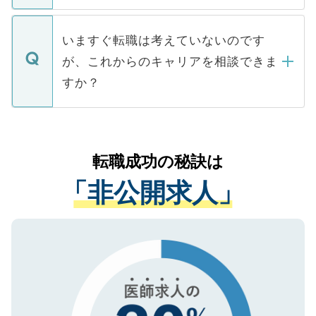
関を公にしてしまうと、応募が殺到する場
定を承諾する必要はありません。内定先へ
個人情報が漏えいすることはありませんの
合があります。 選考を効率よく行うため
の辞退の連絡はキャリアパートナーが行い
で、ご安心ください。当サイトからの登録
いますぐ転職は考えていないのです
に、医療機関が求める条件に合った人材の
ますので、ご安心ください。
などで収集したご登録者様の個人情報は、
が、これからのキャリアを相談できま
みを人材紹介会社に依頼するケースが増え
ご本人のキャリアアップおよび転職活動の
ています。
すか？
支援を目的に使用いたします。お預かりし
ているすべての個人データはご本人の許可
お気軽にご相談ください。先生専任のキャ
なく、医療機関側に開示したり、第三者に
リアパートナーが将来のご希望などをおう
提供することは一切ありません。また弊社
かがいして、現在の医療機関の状況や紹介
転職成功の秘訣は
は、個人情報の取り扱いについての厳密な
経験をまじえながら、適切なアドバイスを
管理基準を満たした事業者のみに付与され
「非公開求人」
させていただきます。すぐにご転職をされ
る、プライバシーマークを取得済みです。
ない方には、長期的なサポートが可能です
ご登録いただいた個人情報は、SSL（デー
ので、まずはご登録ください。
タ暗号化）によって保護されていますの
で、機密保持に関してもご安心ください。