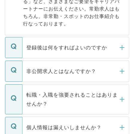
る」など、さまざまなご要望をキャリアパ
ートナーにお伝えください。常勤求人はも
ちろん、非常勤・スポットのお仕事紹介も
行なっております。
登録後は何をすればよいのですか
ご登録いただきましたら、弊社担当者がご
登録内容を確認し、その後メールもしくは
非公開求人とはなんですか？
お電話にて次のステップのご案内をいたし
ます。通常、5営業日以内にはご連絡をせて
マイナビDOCTORで取り扱っている求人の
いただきますので、しばらくお待ちくださ
うち約3割は、Webサイトからご覧いただ
転職・入職を強要されることはありま
い。
けない「非公開求人」です。非公開求人は
せんか？
下記の理由によって、一般には公開してい
ません。
転職・入職を強要することは一切ありませ
ん。また、仮に応募先から内定をいただい
個人情報は漏えいしませんか？
■応募殺到を避けるため 人気のある医療機
たとしても、ご本人が納得しない限り、内