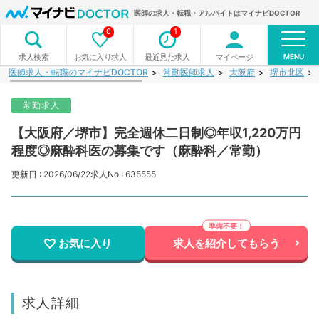
医師の求人・転職・アルバイトはマイナビDOCTOR
0
1
MENU
お気に入り求人
最近見た求人
マイページ
求人検索
医師求人・転職のマイナビDOCTOR
常勤医師求人
大阪府
堺市北区
常勤求人
【大阪府／堺市】完全週休二日制◎年収1,220万円
程度◎麻酔科医の募集です（麻酔科／常勤）
更新日 : 2026/06/22
求人No : 635555
お気に入り
求人を紹介してもらう
求人詳細