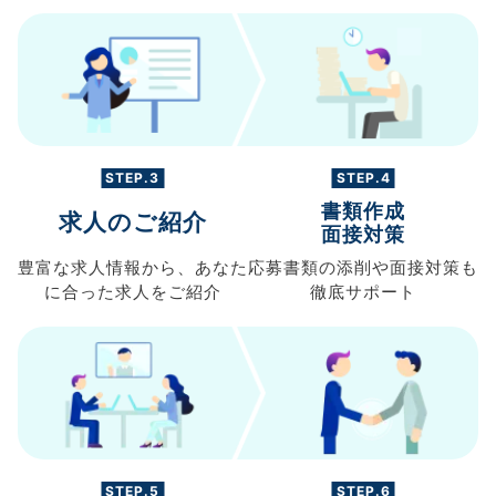
STEP.3
STEP.4
書類作成
求人のご紹介
面接対策
豊富な求人情報から、
あなた
応募書類の
添削や面接対策も
に合った求人を
ご紹介
徹底サポート
STEP.5
STEP.6