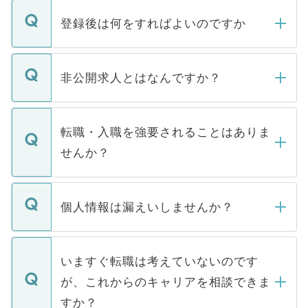
登録後は何をすればよいのですか
ご登録いただきましたら、弊社担当者がご
登録内容を確認し、その後メールもしくは
非公開求人とはなんですか？
お電話にて次のステップのご案内をいたし
ます。通常、5営業日以内にはご連絡をせて
マイナビDOCTORで取り扱っている求人の
いただきますので、しばらくお待ちくださ
うち約3割は、Webサイトからご覧いただ
転職・入職を強要されることはありま
い。
けない「非公開求人」です。非公開求人は
せんか？
下記の理由によって、一般には公開してい
ません。
転職・入職を強要することは一切ありませ
ん。また、仮に応募先から内定をいただい
個人情報は漏えいしませんか？
■応募殺到を避けるため 人気のある医療機
たとしても、ご本人が納得しない限り、内
関を公にしてしまうと、応募が殺到する場
定を承諾する必要はありません。内定先へ
個人情報が漏えいすることはありませんの
合があります。 選考を効率よく行うため
の辞退の連絡はキャリアパートナーが行い
で、ご安心ください。当サイトからの登録
いますぐ転職は考えていないのです
に、医療機関が求める条件に合った人材の
ますので、ご安心ください。
などで収集したご登録者様の個人情報は、
が、これからのキャリアを相談できま
みを人材紹介会社に依頼するケースが増え
ご本人のキャリアアップおよび転職活動の
ています。
すか？