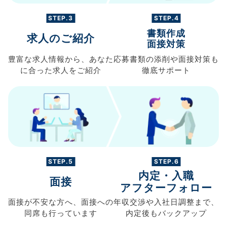
STEP.3
STEP.4
書類作成
求人のご紹介
面接対策
豊富な求人情報から、
あなた
応募書類の
添削や面接対策も
に合った求人を
ご紹介
徹底サポート
STEP.5
STEP.6
内定・入職
面接
アフターフォロー
面接が不安な方へ、
面接への
年収交渉や
入社日調整まで、
同席も
行っています
内定後もバックアップ