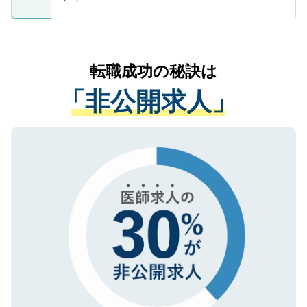
支援を目的に使用いたします。お預かりし
ているすべての個人データはご本人の許可
お気軽にご相談ください。先生専任のキャ
なく、医療機関側に開示したり、第三者に
リアパートナーが将来のご希望などをおう
提供することは一切ありません。また弊社
かがいして、現在の医療機関の状況や紹介
転職成功の秘訣は
は、個人情報の取り扱いについての厳密な
経験をまじえながら、適切なアドバイスを
管理基準を満たした事業者のみに付与され
「非公開求人」
させていただきます。すぐにご転職をされ
る、プライバシーマークを取得済みです。
ない方には、長期的なサポートが可能です
ご登録いただいた個人情報は、SSL（デー
ので、まずはご登録ください。
タ暗号化）によって保護されていますの
で、機密保持に関してもご安心ください。