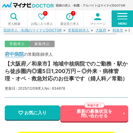
医師の求人・転職・アルバイトはマイナビDOCTOR
0
1
MENU
お気に入り求人
最近見た求人
マイページ
求人検索
医師求人・転職のマイナビDOCTOR
常勤医師求人
大阪府
和泉市
府
常勤求人
募集停止
府中病院
の常勤医師求人
【大阪府／和泉市】地域中核病院でのご勤務・駅か
ら徒歩圏内◎週5日1,200万円～◎外来・病棟管
理・オペ・救急対応のお仕事です（婦人科／常勤）
更新日 : 2025/12/08
求人No : 634678
最新の募集状況を
お気に入り
問い合わせる