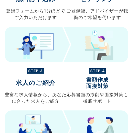
登録フォームから
1分ほどで
ご登録後、
アドバイザーが転
ご入力
いただけます
職の
ご希望を伺います
STEP.3
STEP.4
書類作成
求人のご紹介
面接対策
豊富な求人情報から、
あなた
応募書類の
添削や面接対策も
に合った求人を
ご紹介
徹底サポート