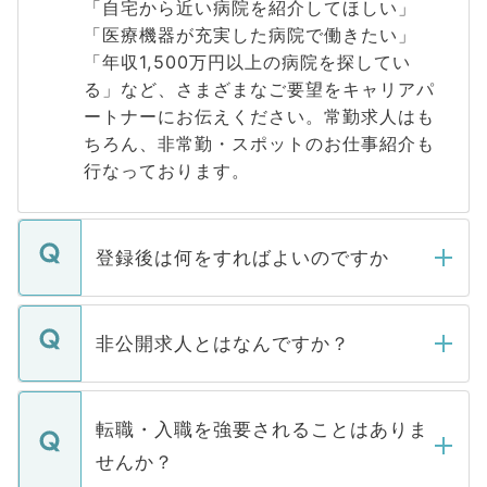
「自宅から近い病院を紹介してほしい」
「医療機器が充実した病院で働きたい」
「年収1,500万円以上の病院を探してい
る」など、さまざまなご要望をキャリアパ
ートナーにお伝えください。常勤求人はも
ちろん、非常勤・スポットのお仕事紹介も
行なっております。
登録後は何をすればよいのですか
ご登録いただきましたら、弊社担当者がご
登録内容を確認し、その後メールもしくは
非公開求人とはなんですか？
お電話にて次のステップのご案内をいたし
ます。通常、5営業日以内にはご連絡をせて
マイナビDOCTORで取り扱っている求人の
いただきますので、しばらくお待ちくださ
うち約3割は、Webサイトからご覧いただ
転職・入職を強要されることはありま
い。
けない「非公開求人」です。非公開求人は
せんか？
下記の理由によって、一般には公開してい