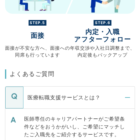
STEP.5
STEP.6
内定・入職
面接
アフターフォロー
面接が不安な方へ、
面接への
年収交渉や
入社日調整まで、
同席も
行っています
内定後もバックアップ
よくあるご質問
医療転職支援サービスとは？
医師専任のキャリアパートナーがご希望条
件などをおうかがいし、ご希望にマッチし
たご入職先をご紹介するサービスです。