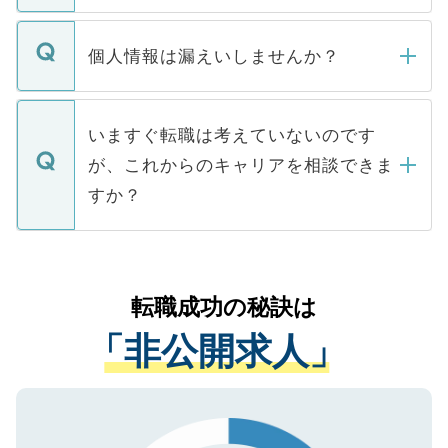
ません。
転職・入職を強要することは一切ありませ
ん。また、仮に応募先から内定をいただい
個人情報は漏えいしませんか？
■応募殺到を避けるため 人気のある医療機
たとしても、ご本人が納得しない限り、内
関を公にしてしまうと、応募が殺到する場
定を承諾する必要はありません。内定先へ
個人情報が漏えいすることはありませんの
合があります。 選考を効率よく行うため
の辞退の連絡はキャリアパートナーが行い
で、ご安心ください。当サイトからの登録
いますぐ転職は考えていないのです
に、医療機関が求める条件に合った人材の
ますので、ご安心ください。
などで収集したご登録者様の個人情報は、
が、これからのキャリアを相談できま
みを人材紹介会社に依頼するケースが増え
ご本人のキャリアアップおよび転職活動の
ています。
すか？
支援を目的に使用いたします。お預かりし
ているすべての個人データはご本人の許可
お気軽にご相談ください。先生専任のキャ
なく、医療機関側に開示したり、第三者に
リアパートナーが将来のご希望などをおう
提供することは一切ありません。また弊社
かがいして、現在の医療機関の状況や紹介
転職成功の秘訣は
は、個人情報の取り扱いについての厳密な
経験をまじえながら、適切なアドバイスを
管理基準を満たした事業者のみに付与され
「非公開求人」
させていただきます。すぐにご転職をされ
る、プライバシーマークを取得済みです。
ない方には、長期的なサポートが可能です
ご登録いただいた個人情報は、SSL（デー
ので、まずはご登録ください。
タ暗号化）によって保護されていますの
で、機密保持に関してもご安心ください。