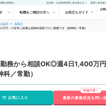
【大阪府／高槻市】週4日勤務から相談OK◎週4日1,400万円～◎非常に綺麗な精神科病院でのご勤務です（精神科／常勤）の転職・求人｜医師の求人・転職・アルバイトは【マイナビDOCTOR】
自治体・公共団体採用ご担当者さまへ
採用ご担当者
お気
す
転職をご検討の方へ
お役立ちガイド
大阪府
高槻市
400万円～◎非常に綺麗な精神科病院でのご勤務です（精神科／常勤）
勤務から相談OK◎週4日1,400
神科／常勤）
お気に入り
最新の募集状況を問い