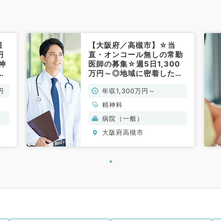
日
【大阪府／高槻市】☆当
円
直・オンコール無しの常勤
神
医師の募集☆週5日1,300
の
万円～◎地域に密着した病
常
院で外来・病棟管理のお仕
円
年収1,300万円～
事です（精神科／常勤）
精神科
病院（一般）
大阪府高槻市