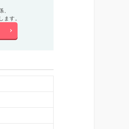
係、
します。