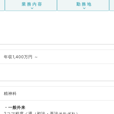
業務内容
勤務地
年収1,400万円 ～
精神科
一般外来
2コマ程度／週（初診・再診それぞれ）