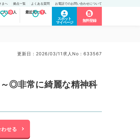
さまへ
拠点一覧
よくある質問
お電話でのお問い合わせについて
に入り求人
0
最近見た求人
1
スポット
無料登録
マイページ
更新日 : 2026/03/11
求人No : 633567
万円～◎非常に綺麗な精神科
合わせる