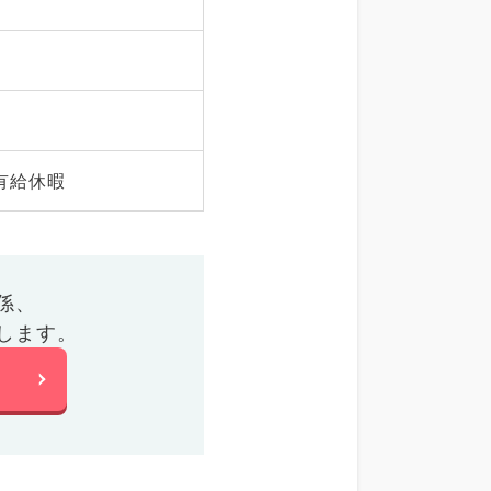
有給休暇
係、
します。