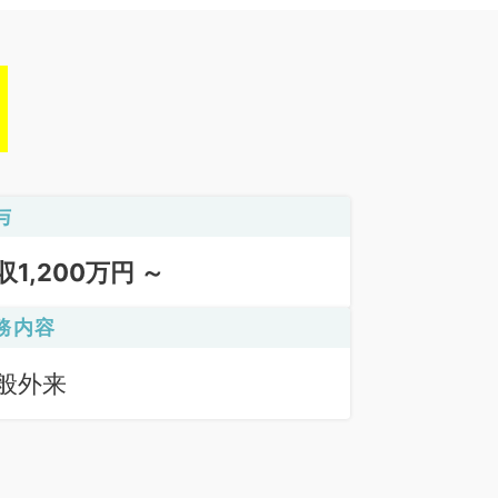
与
収1,200万円 ～
務内容
般外来