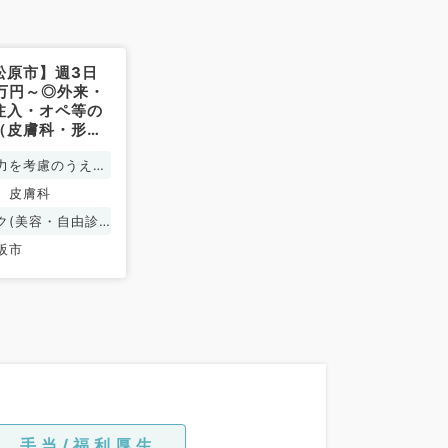
松原市】週3日
0万円～◎外来・
注入・オペ等の
（皮膚科・形成
）
力を考慮のうえ、
り決定
、皮膚科
ク(美容・自由診
阪市
手当/福利厚生