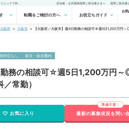
【大阪府／大阪市】週4日勤務の相談可☆週5日1,200万円～◎駅近くのクリニックで外来のお仕事です（皮膚科／常勤）の転職・求人｜医師の求人・転職・アルバイトは【マイナビDOCTOR】
自治体・公共団体採用ご担当者さまへ
採用ご担当者
お気
す
転職をご検討の方へ
お役立ちガイド
大阪府
大阪市
【大阪府／大阪市】週4日勤務の相談可☆週5日1,200万円
急対応なし
駅近・徒歩圏内
勤務の相談可☆週5日1,200万円
科／常勤）
お気に入り
最新の募集状況を問い