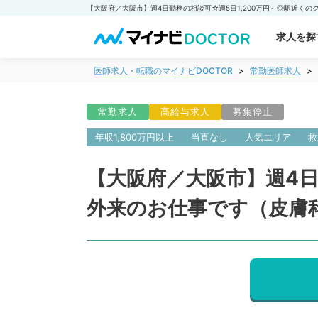
求人を探
医師求人・転職のマイナビDOCTOR
常勤医師求人
常勤求人
高給与求人
募集停止
年収1,800万円以上
当直なし
人気エリア
救
【大阪府／大阪市】週4日
外来のお仕事です（皮膚