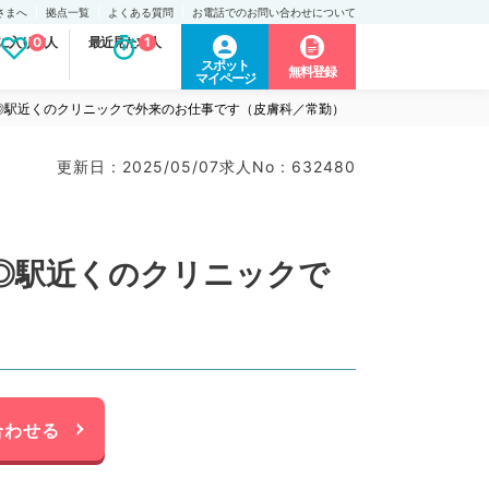
さまへ
拠点一覧
よくある質問
お電話でのお問い合わせについて
に入り求人
0
最近見た求人
1
スポット
無料登録
マイページ
～◎駅近くのクリニックで外来のお仕事です（皮膚科／常勤）
更新日 : 2025/05/07
求人No : 632480
～◎駅近くのクリニックで
合わせる