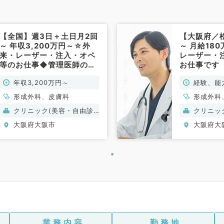
【全国】週3日＋土日月2回
【大阪府／
～ 年収3,200万円～☆外
～ 月給18
来・レーザー・注入・オペ
レーザー・
等のお仕事◆管理医師のお
お仕事です
仕事です（皮膚科・形成外
外科／常勤
年収3,200万円～
経験、能
科／常勤）
規定によ
形成外科、皮膚科
形成外科
クリニック(美容・自由診
クリニッ
療）
療）
大阪府大阪市
大阪府大
業務内容
勤務地