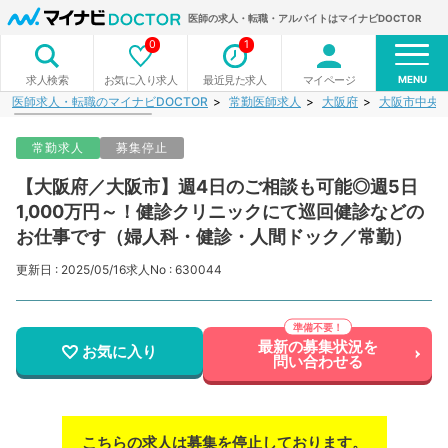
医師の求人・転職・アルバイトはマイナビDOCTOR
0
1
MENU
お気に入り求人
最近見た求人
マイページ
求人検索
医師求人・転職のマイナビDOCTOR
常勤医師求人
大阪府
大阪市中央
常勤求人
募集停止
【大阪府／大阪市】週4日のご相談も可能◎週5日
1,000万円～！健診クリニックにて巡回健診などの
お仕事です（婦人科・健診・人間ドック／常勤）
更新日 : 2025/05/16
求人No : 630044
最新の募集状況を
お気に入り
問い合わせる
こちらの求人は募集を停止しております。