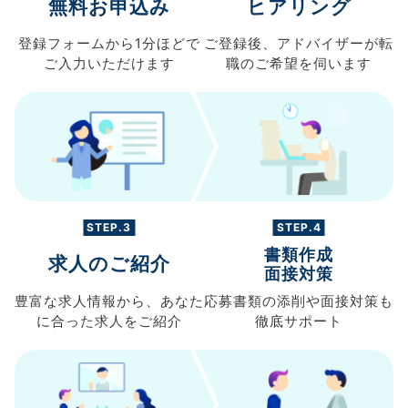
無料お申込み
ヒアリング
登録フォームから
1分ほどで
ご登録後、
アドバイザーが転
ご入力
いただけます
職の
ご希望を伺います
STEP.3
STEP.4
書類作成
求人のご紹介
面接対策
豊富な求人情報から、
あなた
応募書類の
添削や面接対策も
に合った求人を
ご紹介
徹底サポート