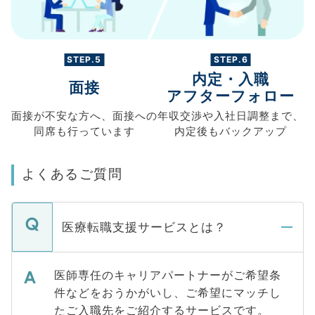
STEP.5
STEP.6
内定・入職
面接
アフターフォロー
面接が不安な方へ、
面接への
年収交渉や
入社日調整まで、
同席も
行っています
内定後もバックアップ
よくあるご質問
医療転職支援サービスとは？
医師専任のキャリアパートナーがご希望条
件などをおうかがいし、ご希望にマッチし
たご入職先をご紹介するサービスです。