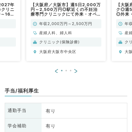
027年
【大阪府／大阪市】週5日2,000万
【大阪
カクリニ
円～2,500万円◎駅近くの不妊治
ク◎週5
～16時
療専門クリニックにて外来・オペ・
◎外来
仕事です
各種検査のお仕事です（産婦人科・
科・婦
婦人科／常勤）
年収2,000万円～2,500万円
年収
産婦人科、婦人科
産
クリニック(保険診療)
ク
大阪府大阪市中央区
大
<
>
手当/福利厚生
有り
通勤手当
有り
学会補助