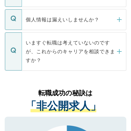
下記の理由によって、一般には公開してい
ません。
転職・入職を強要することは一切ありませ
ん。また、仮に応募先から内定をいただい
個人情報は漏えいしませんか？
■応募殺到を避けるため 人気のある医療機
たとしても、ご本人が納得しない限り、内
関を公にしてしまうと、応募が殺到する場
定を承諾する必要はありません。内定先へ
個人情報が漏えいすることはありませんの
合があります。 選考を効率よく行うため
の辞退の連絡はキャリアパートナーが行い
で、ご安心ください。当サイトからの登録
いますぐ転職は考えていないのです
に、医療機関が求める条件に合った人材の
ますので、ご安心ください。
などで収集したご登録者様の個人情報は、
が、これからのキャリアを相談できま
みを人材紹介会社に依頼するケースが増え
ご本人のキャリアアップおよび転職活動の
ています。
すか？
支援を目的に使用いたします。お預かりし
ているすべての個人データはご本人の許可
お気軽にご相談ください。先生専任のキャ
なく、医療機関側に開示したり、第三者に
リアパートナーが将来のご希望などをおう
提供することは一切ありません。また弊社
かがいして、現在の医療機関の状況や紹介
転職成功の秘訣は
は、個人情報の取り扱いについての厳密な
経験をまじえながら、適切なアドバイスを
管理基準を満たした事業者のみに付与され
「非公開求人」
させていただきます。すぐにご転職をされ
る、プライバシーマークを取得済みです。
ない方には、長期的なサポートが可能です
ご登録いただいた個人情報は、SSL（デー
ので、まずはご登録ください。
タ暗号化）によって保護されていますの
で、機密保持に関してもご安心ください。