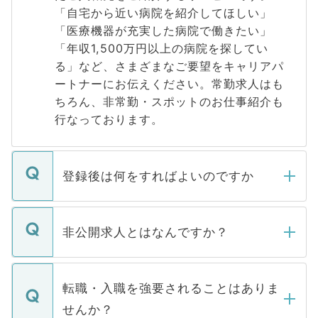
「自宅から近い病院を紹介してほしい」
「医療機器が充実した病院で働きたい」
「年収1,500万円以上の病院を探してい
る」など、さまざまなご要望をキャリアパ
ートナーにお伝えください。常勤求人はも
ちろん、非常勤・スポットのお仕事紹介も
行なっております。
登録後は何をすればよいのですか
ご登録いただきましたら、弊社担当者がご
登録内容を確認し、その後メールもしくは
非公開求人とはなんですか？
お電話にて次のステップのご案内をいたし
ます。通常、5営業日以内にはご連絡をせて
マイナビDOCTORで取り扱っている求人の
いただきますので、しばらくお待ちくださ
うち約3割は、Webサイトからご覧いただ
転職・入職を強要されることはありま
い。
けない「非公開求人」です。非公開求人は
せんか？