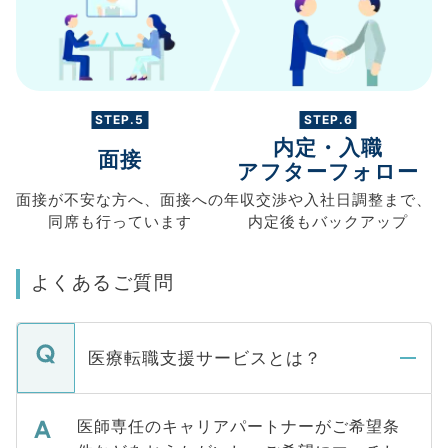
STEP.5
STEP.6
内定・入職
面接
アフターフォロー
面接が不安な方へ、
面接への
年収交渉や
入社日調整まで、
同席も
行っています
内定後もバックアップ
よくあるご質問
医療転職支援サービスとは？
医師専任のキャリアパートナーがご希望条