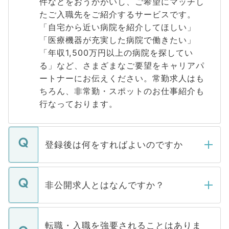
件などをおうかがいし、ご希望にマッチし
たご入職先をご紹介するサービスです。
「自宅から近い病院を紹介してほしい」
「医療機器が充実した病院で働きたい」
「年収1,500万円以上の病院を探してい
る」など、さまざまなご要望をキャリアパ
ートナーにお伝えください。常勤求人はも
ちろん、非常勤・スポットのお仕事紹介も
行なっております。
登録後は何をすればよいのですか
ご登録いただきましたら、弊社担当者がご
登録内容を確認し、その後メールもしくは
非公開求人とはなんですか？
お電話にて次のステップのご案内をいたし
ます。通常、5営業日以内にはご連絡をせて
マイナビDOCTORで取り扱っている求人の
いただきますので、しばらくお待ちくださ
うち約3割は、Webサイトからご覧いただ
転職・入職を強要されることはありま