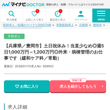
医師の求人・転職・アルバイトはマイナビDOCTOR
0
1
MENU
お気に入り求人
最近見た求人
マイページ
求人検索
医師求人・転職のマイナビDOCTOR
常勤医師求人
兵庫県
豊岡市
【
常勤求人
【兵庫県／豊岡市】土日祝休み！当直少なめ◎週5
日1,000万円～1,200万円◎外来・病棟管理のお仕
事です（緩和ケア科／常勤）
更新日 : 2026/01/13
求人No : 629502
お気に入り
求人を紹介してもらう
求人詳細