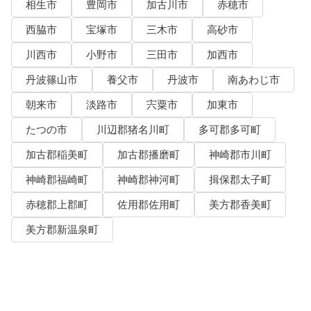
相生市
豊岡市
加古川市
赤穂市
西脇市
宝塚市
三木市
高砂市
川西市
小野市
三田市
加西市
丹波篠山市
養父市
丹波市
南あわじ市
朝来市
淡路市
宍粟市
加東市
たつの市
川辺郡猪名川町
多可郡多可町
加古郡稲美町
加古郡播磨町
神崎郡市川町
神崎郡福崎町
神崎郡神河町
揖保郡太子町
赤穂郡上郡町
佐用郡佐用町
美方郡香美町
美方郡新温泉町