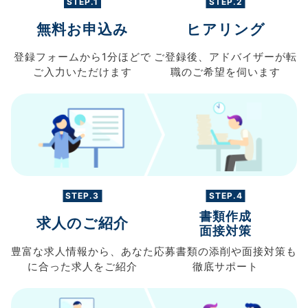
STEP.1
STEP.2
無料お申込み
ヒアリング
登録フォームから
1分ほどで
ご登録後、
アドバイザーが転
ご入力
いただけます
職の
ご希望を伺います
STEP.3
STEP.4
書類作成
求人のご紹介
面接対策
豊富な求人情報から、
あなた
応募書類の
添削や面接対策も
に合った求人を
ご紹介
徹底サポート