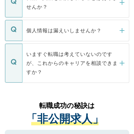
い。
けない「非公開求人」です。非公開求人は
せんか？
下記の理由によって、一般には公開してい
ません。
転職・入職を強要することは一切ありませ
ん。また、仮に応募先から内定をいただい
個人情報は漏えいしませんか？
■応募殺到を避けるため 人気のある医療機
たとしても、ご本人が納得しない限り、内
関を公にしてしまうと、応募が殺到する場
定を承諾する必要はありません。内定先へ
個人情報が漏えいすることはありませんの
合があります。 選考を効率よく行うため
の辞退の連絡はキャリアパートナーが行い
で、ご安心ください。当サイトからの登録
いますぐ転職は考えていないのです
に、医療機関が求める条件に合った人材の
ますので、ご安心ください。
などで収集したご登録者様の個人情報は、
が、これからのキャリアを相談できま
みを人材紹介会社に依頼するケースが増え
ご本人のキャリアアップおよび転職活動の
ています。
すか？
支援を目的に使用いたします。お預かりし
ているすべての個人データはご本人の許可
お気軽にご相談ください。先生専任のキャ
なく、医療機関側に開示したり、第三者に
リアパートナーが将来のご希望などをおう
提供することは一切ありません。また弊社
かがいして、現在の医療機関の状況や紹介
転職成功の秘訣は
は、個人情報の取り扱いについての厳密な
経験をまじえながら、適切なアドバイスを
管理基準を満たした事業者のみに付与され
「非公開求人」
させていただきます。すぐにご転職をされ
る、プライバシーマークを取得済みです。
ない方には、長期的なサポートが可能です
ご登録いただいた個人情報は、SSL（デー
ので、まずはご登録ください。