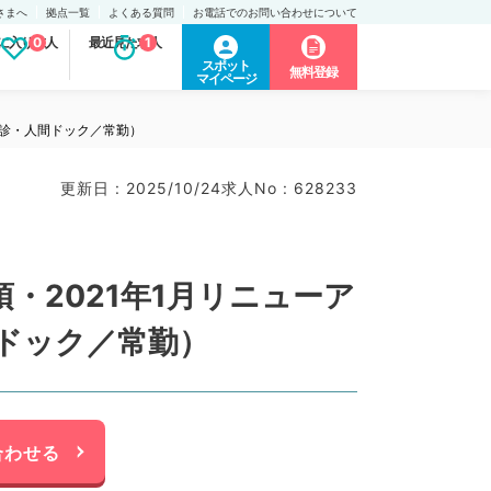
さまへ
拠点一覧
よくある質問
お電話でのお問い合わせについて
に入り求人
0
最近見た求人
1
スポット
無料登録
マイページ
健診・人間ドック／常勤）
更新日 : 2025/10/24
求人No : 628233
・2021年1月リニューア
ドック／常勤）
合わせる