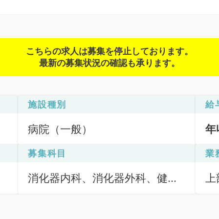
こちらの求人は募集を停止しております。
最新の募集状況の確認も承ります。
施設種別
給
病院（一般）
年
募集科目
業
消化器内科、消化器外科、健
上
診・人間ドック
内
診