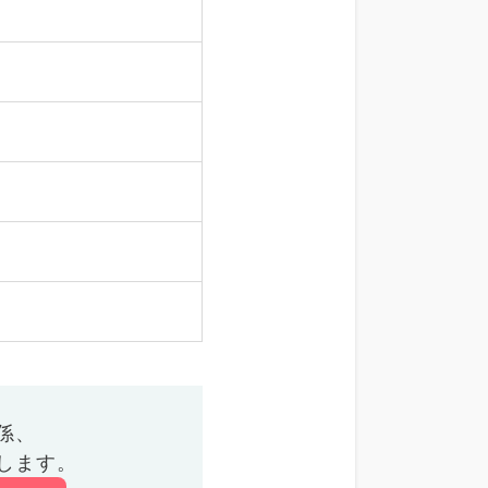
係、
します。