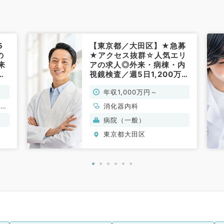
5
【東京都／大田区】★急募
の
★アクセス抜群☆人気エリ
来
アの求人◎外来・病棟・内
で
視鏡検査／週5日1,200万円
～／2次救急病院（消化器
年収1,000万円～
内科／常勤）
、呼
消化器内科
、腎
病院（一般）
東京都大田区