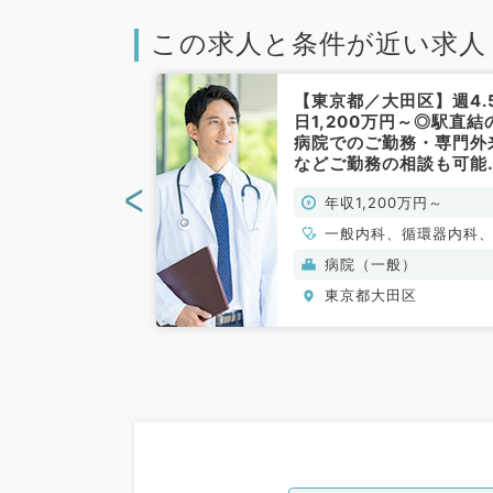
この求人と条件が近い求人
大田区】老健管
【東京都／大田区】週4.
週4日1,200万
日1,200万円～◎駅直結
ー通勤OK／
病院でのご勤務・専門外
健施設でのお仕
などご勤務の相談も可能
科系・一般内科
す（内科系／常勤）
<
0万円～1,500万
年収1,200万円～
、循環器内科、消
一般内科、循環器内科
吸器内科、消化器内科
設(老健特養)
病院（一般）
臓内科
田区
東京都大田区