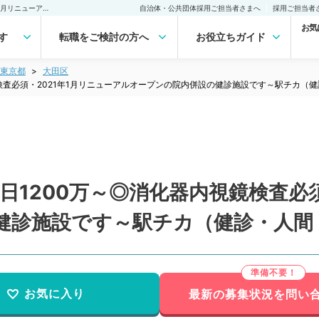
【東京都／大田区】週4.5日1200万～◎消化器内視鏡検査必須・2021年1月リニューアルオープンの院内併設の健診施設です～駅チカ（健診・人間ドック／常勤）の転職・求人｜医師の求人・転職・アルバイトは【マイナビDOCTOR】
自治体・公共団体採用ご担当者さまへ
採用ご担当者
お気
す
転職をご検討の方へ
お役立ちガイド
東京都
大田区
鏡検査必須・2021年1月リニューアルオープンの院内併設の健診施設です～駅チカ（
日1200万～◎消化器内視鏡検査必須
健診施設です～駅チカ（健診・人間
お気に入り
最新の募集状況を問い