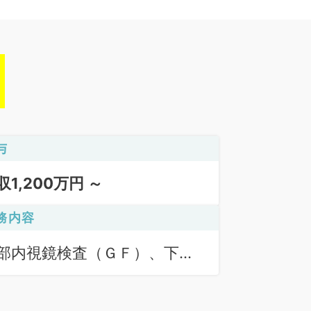
与
収1,200万円 ～
務内容
部内視鏡検査（ＧＦ）、下部
視鏡検査（ＣＦ）、一般健
・人間ドック