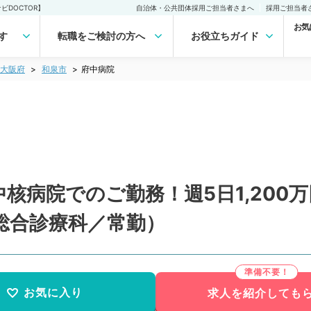
DOCTOR】
自治体・公共団体採用ご担当者さまへ
採用ご担当者
お気
す
転職をご検討の方へ
お役立ちガイド
大阪府
和泉市
府中病院
核病院でのご勤務！週5日1,200
総合診療科／常勤）
お気に入り
求人を紹介しても