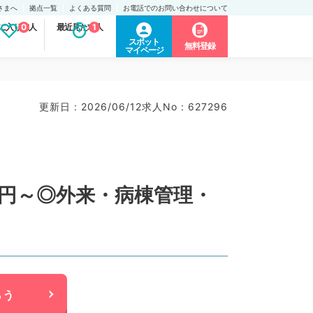
さまへ
拠点一覧
よくある質問
お電話でのお問い合わせについて
に入り求人
0
最近見た求人
1
スポット
無料登録
マイページ
更新日 : 2026/06/12
求人No : 627296
万円～◎外来・病棟管理・
らう