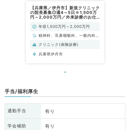
【兵庫県／伊丹市】新規クリニック
の院長募集◎週4～5日☆1,500万
円～2,000万円／外来診療のお仕
事です（内科系・精神科・耳鼻咽喉
科・美容皮膚科／常勤）
年収1,500万円～2,000万円
精神科、耳鼻咽喉科、一般内科、
美容皮膚科
クリニック(保険診療)
兵庫県伊丹市
手当/福利厚生
有り
通勤手当
有り
学会補助