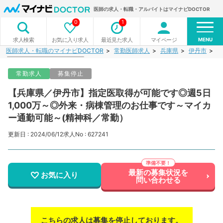
医師の求人・転職・アルバイトはマイナビDOCTOR
0
1
MENU
お気に入り求人
最近見た求人
マイページ
求人検索
医師求人・転職のマイナビDOCTOR
常勤医師求人
兵庫県
伊丹市
【
常勤求人
募集停止
【兵庫県／伊丹市】指定医取得が可能です◎週5日
1,000万～◎外来・病棟管理のお仕事です～マイカ
ー通勤可能～(精神科／常勤）
更新日 : 2024/06/12
求人No : 627241
最新の募集状況を
お気に入り
問い合わせる
こちらの求人は募集を停止しております。