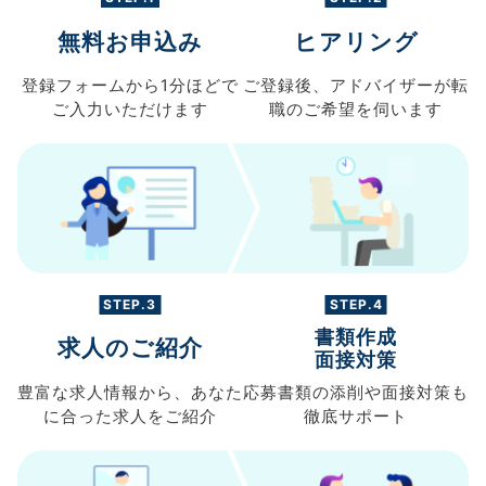
無料お申込み
ヒアリング
登録フォームから
1分ほどで
ご登録後、
アドバイザーが転
ご入力
いただけます
職の
ご希望を伺います
STEP.3
STEP.4
書類作成
求人のご紹介
面接対策
豊富な求人情報から、
あなた
応募書類の
添削や面接対策も
に合った求人を
ご紹介
徹底サポート