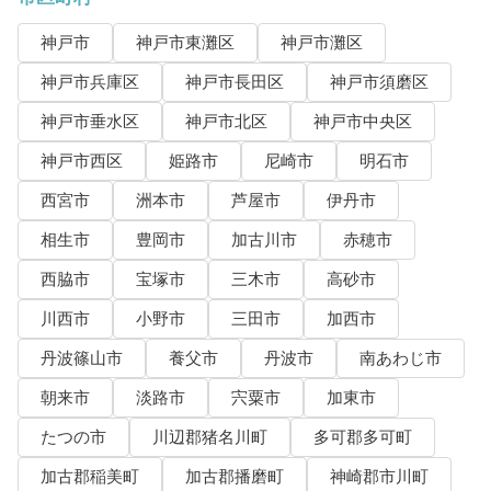
神戸市
神戸市東灘区
神戸市灘区
神戸市兵庫区
神戸市長田区
神戸市須磨区
神戸市垂水区
神戸市北区
神戸市中央区
神戸市西区
姫路市
尼崎市
明石市
西宮市
洲本市
芦屋市
伊丹市
相生市
豊岡市
加古川市
赤穂市
西脇市
宝塚市
三木市
高砂市
川西市
小野市
三田市
加西市
丹波篠山市
養父市
丹波市
南あわじ市
朝来市
淡路市
宍粟市
加東市
たつの市
川辺郡猪名川町
多可郡多可町
加古郡稲美町
加古郡播磨町
神崎郡市川町