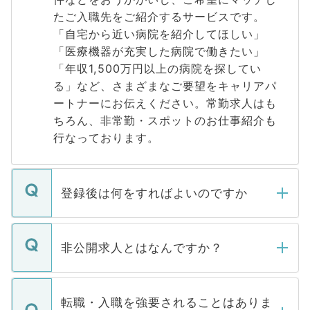
たご入職先をご紹介するサービスです。
「自宅から近い病院を紹介してほしい」
「医療機器が充実した病院で働きたい」
「年収1,500万円以上の病院を探してい
る」など、さまざまなご要望をキャリアパ
ートナーにお伝えください。常勤求人はも
ちろん、非常勤・スポットのお仕事紹介も
行なっております。
登録後は何をすればよいのですか
ご登録いただきましたら、弊社担当者がご
登録内容を確認し、その後メールもしくは
非公開求人とはなんですか？
お電話にて次のステップのご案内をいたし
ます。通常、5営業日以内にはご連絡をせて
マイナビDOCTORで取り扱っている求人の
いただきますので、しばらくお待ちくださ
うち約3割は、Webサイトからご覧いただ
転職・入職を強要されることはありま