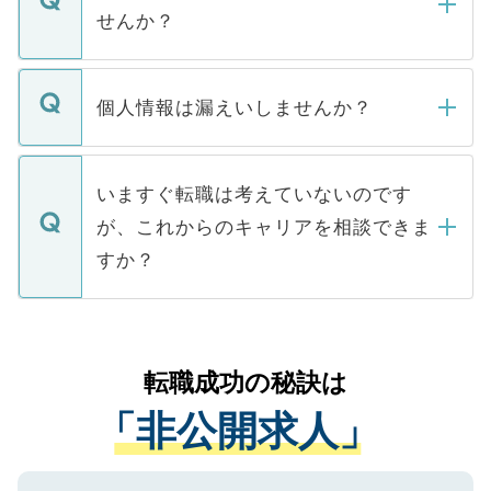
い。
けない「非公開求人」です。非公開求人は
せんか？
下記の理由によって、一般には公開してい
ません。
転職・入職を強要することは一切ありませ
ん。また、仮に応募先から内定をいただい
個人情報は漏えいしませんか？
■応募殺到を避けるため 人気のある医療機
たとしても、ご本人が納得しない限り、内
関を公にしてしまうと、応募が殺到する場
定を承諾する必要はありません。内定先へ
個人情報が漏えいすることはありませんの
合があります。 選考を効率よく行うため
の辞退の連絡はキャリアパートナーが行い
で、ご安心ください。当サイトからの登録
いますぐ転職は考えていないのです
に、医療機関が求める条件に合った人材の
ますので、ご安心ください。
などで収集したご登録者様の個人情報は、
が、これからのキャリアを相談できま
みを人材紹介会社に依頼するケースが増え
ご本人のキャリアアップおよび転職活動の
ています。
すか？
支援を目的に使用いたします。お預かりし
ているすべての個人データはご本人の許可
お気軽にご相談ください。先生専任のキャ
なく、医療機関側に開示したり、第三者に
リアパートナーが将来のご希望などをおう
提供することは一切ありません。また弊社
かがいして、現在の医療機関の状況や紹介
転職成功の秘訣は
は、個人情報の取り扱いについての厳密な
経験をまじえながら、適切なアドバイスを
管理基準を満たした事業者のみに付与され
「非公開求人」
させていただきます。すぐにご転職をされ
る、プライバシーマークを取得済みです。
ない方には、長期的なサポートが可能です
ご登録いただいた個人情報は、SSL（デー
ので、まずはご登録ください。
タ暗号化）によって保護されていますの