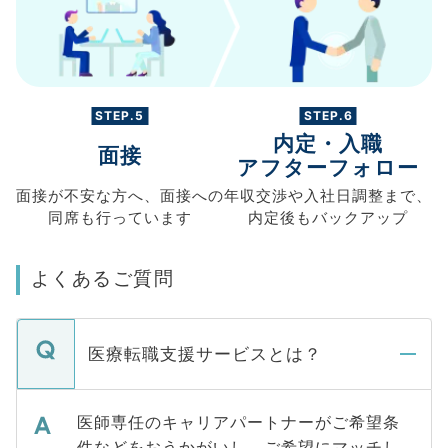
STEP.5
STEP.6
内定・入職
面接
アフターフォロー
面接が不安な方へ、
面接への
年収交渉や
入社日調整まで、
同席も
行っています
内定後もバックアップ
よくあるご質問
医療転職支援サービスとは？
医師専任のキャリアパートナーがご希望条
件などをおうかがいし、ご希望にマッチし