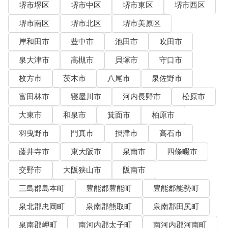
堺市堺区
堺市中区
堺市東区
堺市西区
堺市南区
堺市北区
堺市美原区
岸和田市
豊中市
池田市
吹田市
泉大津市
高槻市
貝塚市
守口市
枚方市
茨木市
八尾市
泉佐野市
富田林市
寝屋川市
河内長野市
松原市
大東市
和泉市
箕面市
柏原市
羽曳野市
門真市
摂津市
高石市
藤井寺市
東大阪市
泉南市
四條畷市
交野市
大阪狭山市
阪南市
三島郡島本町
豊能郡豊能町
豊能郡能勢町
泉北郡忠岡町
泉南郡熊取町
泉南郡田尻町
泉南郡岬町
南河内郡太子町
南河内郡河南町