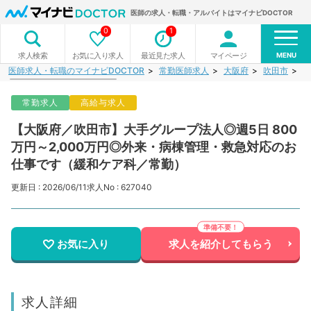
医師の求人・転職・アルバイトはマイナビDOCTOR
0
1
MENU
お気に入り求人
最近見た求人
マイページ
求人検索
医師求人・転職のマイナビDOCTOR
常勤医師求人
大阪府
吹田市
【
常勤求人
高給与求人
【大阪府／吹田市】大手グループ法人◎週5日 800
万円～2,000万円◎外来・病棟管理・救急対応のお
仕事です（緩和ケア科／常勤）
更新日 : 2026/06/11
求人No : 627040
お気に入り
求人を紹介してもらう
求人詳細