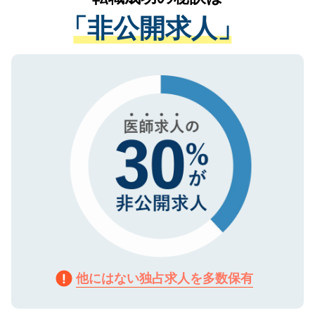
経験をまじえながら、適切なアドバイスを
管理基準を満たした事業者のみに付与され
「非公開求人」
させていただきます。すぐにご転職をされ
る、プライバシーマークを取得済みです。
ない方には、長期的なサポートが可能です
ご登録いただいた個人情報は、SSL（デー
ので、まずはご登録ください。
タ暗号化）によって保護されていますの
で、機密保持に関してもご安心ください。
他にはない独占求人を多数保有