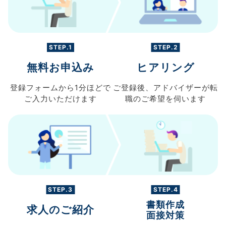
STEP.1
STEP.2
無料お申込み
ヒアリング
登録フォームから
1分ほどで
ご登録後、
アドバイザーが転
ご入力
いただけます
職の
ご希望を伺います
STEP.3
STEP.4
書類作成
求人のご紹介
面接対策