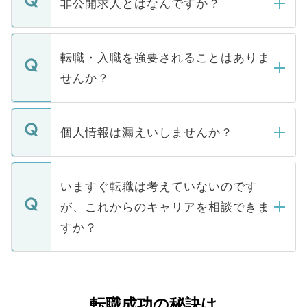
登録内容を確認し、その後メールもしくは
非公開求人とはなんですか？
お電話にて次のステップのご案内をいたし
ます。通常、5営業日以内にはご連絡をせて
マイナビDOCTORで取り扱っている求人の
いただきますので、しばらくお待ちくださ
うち約3割は、Webサイトからご覧いただ
転職・入職を強要されることはありま
い。
けない「非公開求人」です。非公開求人は
せんか？
下記の理由によって、一般には公開してい
ません。
転職・入職を強要することは一切ありませ
ん。また、仮に応募先から内定をいただい
個人情報は漏えいしませんか？
■応募殺到を避けるため 人気のある医療機
たとしても、ご本人が納得しない限り、内
関を公にしてしまうと、応募が殺到する場
定を承諾する必要はありません。内定先へ
個人情報が漏えいすることはありませんの
合があります。 選考を効率よく行うため
の辞退の連絡はキャリアパートナーが行い
で、ご安心ください。当サイトからの登録
いますぐ転職は考えていないのです
に、医療機関が求める条件に合った人材の
ますので、ご安心ください。
などで収集したご登録者様の個人情報は、
が、これからのキャリアを相談できま
みを人材紹介会社に依頼するケースが増え
ご本人のキャリアアップおよび転職活動の
ています。
すか？
支援を目的に使用いたします。お預かりし
ているすべての個人データはご本人の許可
お気軽にご相談ください。先生専任のキャ
なく、医療機関側に開示したり、第三者に
リアパートナーが将来のご希望などをおう
提供することは一切ありません。また弊社
かがいして、現在の医療機関の状況や紹介
転職成功の秘訣は
は、個人情報の取り扱いについての厳密な