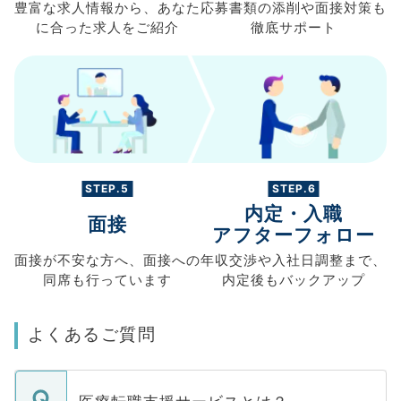
豊富な求人情報から、
あなた
応募書類の
添削や面接対策も
に合った求人を
ご紹介
徹底サポート
STEP.5
STEP.6
内定・入職
面接
アフターフォロー
面接が不安な方へ、
面接への
年収交渉や
入社日調整まで、
同席も
行っています
内定後もバックアップ
よくあるご質問