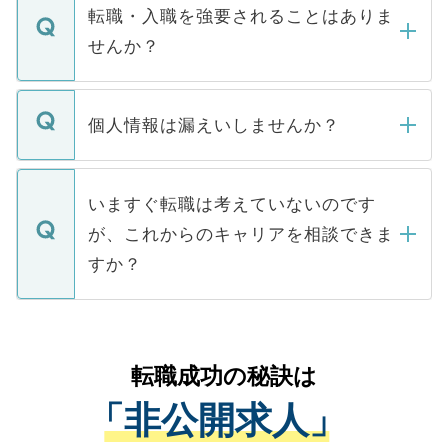
いただきますので、しばらくお待ちくださ
うち約3割は、Webサイトからご覧いただ
転職・入職を強要されることはありま
い。
けない「非公開求人」です。非公開求人は
せんか？
下記の理由によって、一般には公開してい
ません。
転職・入職を強要することは一切ありませ
ん。また、仮に応募先から内定をいただい
個人情報は漏えいしませんか？
■応募殺到を避けるため 人気のある医療機
たとしても、ご本人が納得しない限り、内
関を公にしてしまうと、応募が殺到する場
定を承諾する必要はありません。内定先へ
個人情報が漏えいすることはありませんの
合があります。 選考を効率よく行うため
の辞退の連絡はキャリアパートナーが行い
で、ご安心ください。当サイトからの登録
いますぐ転職は考えていないのです
に、医療機関が求める条件に合った人材の
ますので、ご安心ください。
などで収集したご登録者様の個人情報は、
が、これからのキャリアを相談できま
みを人材紹介会社に依頼するケースが増え
ご本人のキャリアアップおよび転職活動の
ています。
すか？
支援を目的に使用いたします。お預かりし
ているすべての個人データはご本人の許可
お気軽にご相談ください。先生専任のキャ
なく、医療機関側に開示したり、第三者に
リアパートナーが将来のご希望などをおう
提供することは一切ありません。また弊社
かがいして、現在の医療機関の状況や紹介
転職成功の秘訣は
は、個人情報の取り扱いについての厳密な
経験をまじえながら、適切なアドバイスを
管理基準を満たした事業者のみに付与され
「非公開求人」
させていただきます。すぐにご転職をされ
る、プライバシーマークを取得済みです。
ない方には、長期的なサポートが可能です