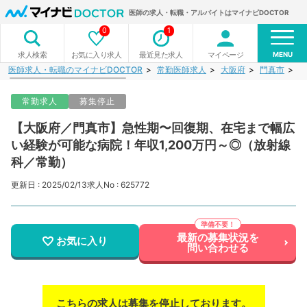
医師の求人・転職・アルバイトはマイナビDOCTOR
0
1
MENU
お気に入り求人
最近見た求人
マイページ
求人検索
医師求人・転職のマイナビDOCTOR
常勤医師求人
大阪府
門真市
【
常勤求人
募集停止
【大阪府／門真市】急性期〜回復期、在宅まで幅広
い経験が可能な病院！年収1,200万円～◎（放射線
科／常勤）
更新日 : 2025/02/13
求人No : 625772
最新の募集状況を
お気に入り
問い合わせる
こちらの求人は募集を停止しております。