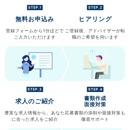
STEP.1
STEP.2
無料お申込み
ヒアリング
登録フォームから
1分ほどで
ご登録後、
アドバイザーが転
ご入力
いただけます
職の
ご希望を伺います
STEP.3
STEP.4
書類作成
求人のご紹介
面接対策
豊富な求人情報から、
あなた
応募書類の
添削や面接対策も
に合った求人を
ご紹介
徹底サポート