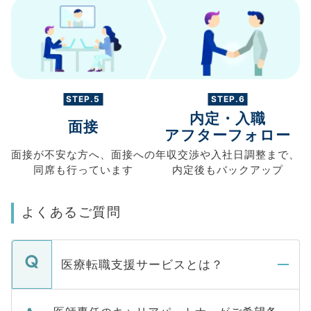
STEP.5
STEP.6
内定・入職
面接
アフターフォロー
面接が不安な方へ、
面接への
年収交渉や
入社日調整まで、
同席も
行っています
内定後もバックアップ
よくあるご質問
医療転職支援サービスとは？