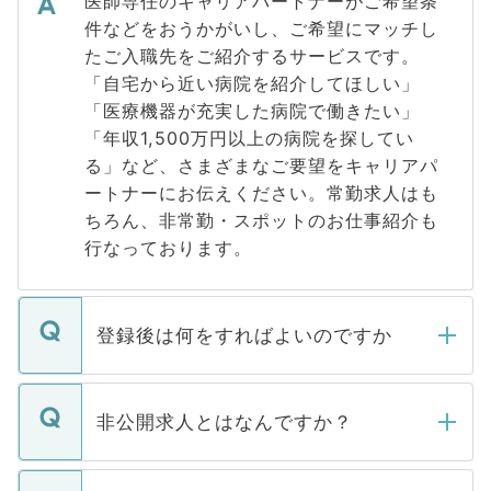
医師専任のキャリアパートナーがご希望条
件などをおうかがいし、ご希望にマッチし
たご入職先をご紹介するサービスです。
「自宅から近い病院を紹介してほしい」
「医療機器が充実した病院で働きたい」
「年収1,500万円以上の病院を探してい
る」など、さまざまなご要望をキャリアパ
ートナーにお伝えください。常勤求人はも
ちろん、非常勤・スポットのお仕事紹介も
行なっております。
登録後は何をすればよいのですか
ご登録いただきましたら、弊社担当者がご
登録内容を確認し、その後メールもしくは
非公開求人とはなんですか？
お電話にて次のステップのご案内をいたし
ます。通常、5営業日以内にはご連絡をせて
マイナビDOCTORで取り扱っている求人の