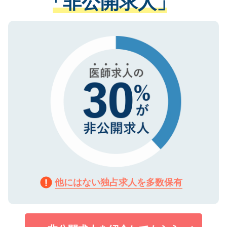
「非公開求人」
る、プライバシーマークを取得済みです。
ない方には、長期的なサポートが可能です
ご登録いただいた個人情報は、SSL（デー
ので、まずはご登録ください。
タ暗号化）によって保護されていますの
で、機密保持に関してもご安心ください。
他にはない独占求人を多数保有