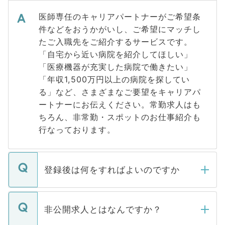
医師専任のキャリアパートナーがご希望条
件などをおうかがいし、ご希望にマッチし
たご入職先をご紹介するサービスです。
「自宅から近い病院を紹介してほしい」
「医療機器が充実した病院で働きたい」
「年収1,500万円以上の病院を探してい
る」など、さまざまなご要望をキャリアパ
ートナーにお伝えください。常勤求人はも
ちろん、非常勤・スポットのお仕事紹介も
行なっております。
登録後は何をすればよいのですか
ご登録いただきましたら、弊社担当者がご
登録内容を確認し、その後メールもしくは
非公開求人とはなんですか？
お電話にて次のステップのご案内をいたし