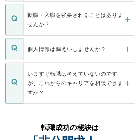
ます。通常、5営業日以内にはご連絡をせて
マイナビDOCTORで取り扱っている求人の
いただきますので、しばらくお待ちくださ
うち約3割は、Webサイトからご覧いただ
転職・入職を強要されることはありま
い。
けない「非公開求人」です。非公開求人は
せんか？
下記の理由によって、一般には公開してい
ません。
転職・入職を強要することは一切ありませ
ん。また、仮に応募先から内定をいただい
個人情報は漏えいしませんか？
■応募殺到を避けるため 人気のある医療機
たとしても、ご本人が納得しない限り、内
関を公にしてしまうと、応募が殺到する場
定を承諾する必要はありません。内定先へ
個人情報が漏えいすることはありませんの
合があります。 選考を効率よく行うため
の辞退の連絡はキャリアパートナーが行い
で、ご安心ください。当サイトからの登録
いますぐ転職は考えていないのです
に、医療機関が求める条件に合った人材の
ますので、ご安心ください。
などで収集したご登録者様の個人情報は、
が、これからのキャリアを相談できま
みを人材紹介会社に依頼するケースが増え
ご本人のキャリアアップおよび転職活動の
ています。
すか？
支援を目的に使用いたします。お預かりし
ているすべての個人データはご本人の許可
お気軽にご相談ください。先生専任のキャ
なく、医療機関側に開示したり、第三者に
リアパートナーが将来のご希望などをおう
提供することは一切ありません。また弊社
かがいして、現在の医療機関の状況や紹介
転職成功の秘訣は
は、個人情報の取り扱いについての厳密な
経験をまじえながら、適切なアドバイスを
管理基準を満たした事業者のみに付与され
させていただきます。すぐにご転職をされ