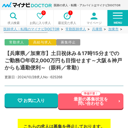
医師の求人・転職・アルバイトはマイナビDOCTOR
0
1
MENU
お気に入り求人
最近見た求人
マイページ
求人検索
医師求人・転職のマイナビDOCTOR
常勤医師求人
兵庫県
加東市
【
常勤求人
高給与求人
募集停止
【兵庫県／加東市】土日祝休み＆17時15分までの
ご勤務◎年収2,000万円も目指せます～大阪＆神戸
からも通勤便利～（眼科／常勤）
更新日 : 2024/10/28
求人No : 625268
最新の募集状況を
お気に入り
問い合わせる
こちらの求人は募集を停止しております。