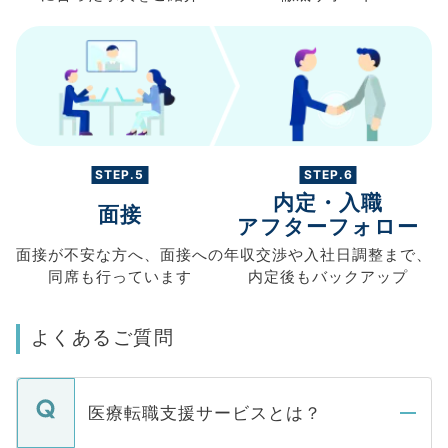
STEP.5
STEP.6
内定・入職
面接
アフターフォロー
面接が不安な方へ、
面接への
年収交渉や
入社日調整まで、
同席も
行っています
内定後もバックアップ
よくあるご質問
医療転職支援サービスとは？