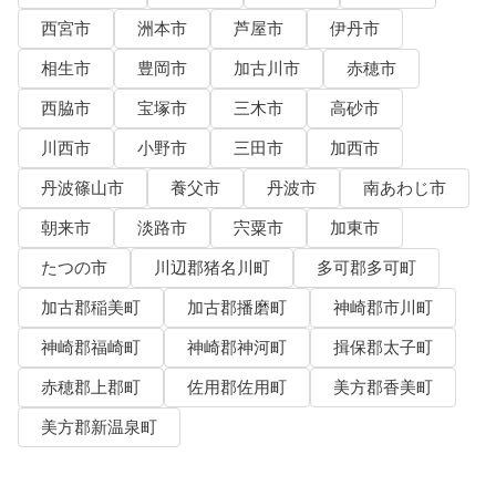
西宮市
洲本市
芦屋市
伊丹市
相生市
豊岡市
加古川市
赤穂市
西脇市
宝塚市
三木市
高砂市
川西市
小野市
三田市
加西市
丹波篠山市
養父市
丹波市
南あわじ市
朝来市
淡路市
宍粟市
加東市
たつの市
川辺郡猪名川町
多可郡多可町
加古郡稲美町
加古郡播磨町
神崎郡市川町
神崎郡福崎町
神崎郡神河町
揖保郡太子町
赤穂郡上郡町
佐用郡佐用町
美方郡香美町
美方郡新温泉町