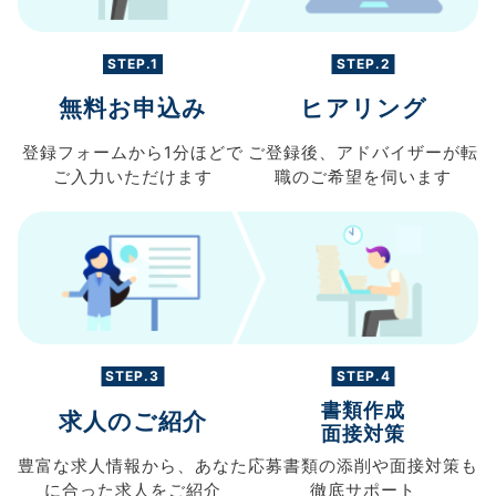
STEP.1
STEP.2
無料お申込み
ヒアリング
登録フォームから
1分ほどで
ご登録後、
アドバイザーが転
ご入力
いただけます
職の
ご希望を伺います
STEP.3
STEP.4
書類作成
求人のご紹介
面接対策
豊富な求人情報から、
あなた
応募書類の
添削や面接対策も
に合った求人を
ご紹介
徹底サポート