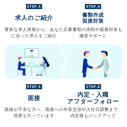
STEP.3
STEP.4
書類作成
求人のご紹介
面接対策
豊富な求人情報から、
あなた
応募書類の
添削や面接対策も
に合った求人を
ご紹介
徹底サポート
STEP.5
STEP.6
内定・入職
面接
アフターフォロー
面接が不安な方へ、
面接への
年収交渉や
入社日調整まで、
同席も
行っています
内定後もバックアップ