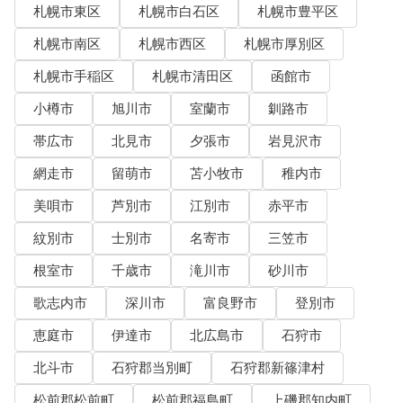
札幌市東区
札幌市白石区
札幌市豊平区
札幌市南区
札幌市西区
札幌市厚別区
札幌市手稲区
札幌市清田区
函館市
小樽市
旭川市
室蘭市
釧路市
帯広市
北見市
夕張市
岩見沢市
網走市
留萌市
苫小牧市
稚内市
美唄市
芦別市
江別市
赤平市
紋別市
士別市
名寄市
三笠市
根室市
千歳市
滝川市
砂川市
歌志内市
深川市
富良野市
登別市
恵庭市
伊達市
北広島市
石狩市
北斗市
石狩郡当別町
石狩郡新篠津村
松前郡松前町
松前郡福島町
上磯郡知内町