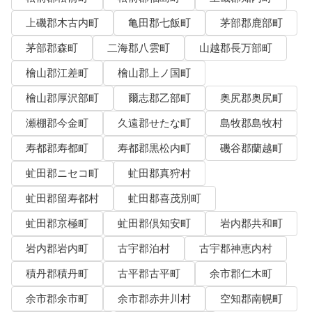
上磯郡木古内町
亀田郡七飯町
茅部郡鹿部町
茅部郡森町
二海郡八雲町
山越郡長万部町
檜山郡江差町
檜山郡上ノ国町
檜山郡厚沢部町
爾志郡乙部町
奥尻郡奥尻町
瀬棚郡今金町
久遠郡せたな町
島牧郡島牧村
寿都郡寿都町
寿都郡黒松内町
磯谷郡蘭越町
虻田郡ニセコ町
虻田郡真狩村
虻田郡留寿都村
虻田郡喜茂別町
虻田郡京極町
虻田郡倶知安町
岩内郡共和町
岩内郡岩内町
古宇郡泊村
古宇郡神恵内村
積丹郡積丹町
古平郡古平町
余市郡仁木町
余市郡余市町
余市郡赤井川村
空知郡南幌町