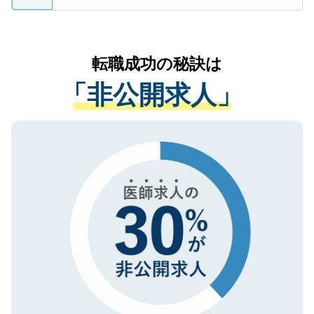
ているすべての個人データはご本人の許可
お気軽にご相談ください。先生専任のキャ
なく、医療機関側に開示したり、第三者に
リアパートナーが将来のご希望などをおう
提供することは一切ありません。また弊社
かがいして、現在の医療機関の状況や紹介
転職成功の秘訣は
は、個人情報の取り扱いについての厳密な
経験をまじえながら、適切なアドバイスを
管理基準を満たした事業者のみに付与され
「非公開求人」
させていただきます。すぐにご転職をされ
る、プライバシーマークを取得済みです。
ない方には、長期的なサポートが可能です
ご登録いただいた個人情報は、SSL（デー
ので、まずはご登録ください。
タ暗号化）によって保護されていますの
で、機密保持に関してもご安心ください。