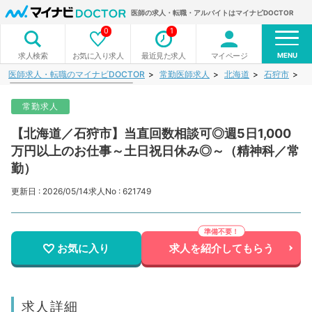
医師の求人・転職・アルバイトはマイナビDOCTOR
0
1
MENU
お気に入り求人
最近見た求人
マイページ
求人検索
医師求人・転職のマイナビDOCTOR
常勤医師求人
北海道
石狩市
【
常勤求人
【北海道／石狩市】当直回数相談可◎週5日1,000
万円以上のお仕事～土日祝日休み◎～（精神科／常
勤）
更新日 : 2026/05/14
求人No : 621749
お気に入り
求人を紹介してもらう
求人詳細