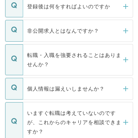
登録後は何をすればよいのですか
ご登録いただきましたら、弊社担当者がご
登録内容を確認し、その後メールもしくは
非公開求人とはなんですか？
お電話にて次のステップのご案内をいたし
ます。通常、5営業日以内にはご連絡をせて
マイナビDOCTORで取り扱っている求人の
いただきますので、しばらくお待ちくださ
うち約3割は、Webサイトからご覧いただ
転職・入職を強要されることはありま
い。
けない「非公開求人」です。非公開求人は
せんか？
下記の理由によって、一般には公開してい
ません。
転職・入職を強要することは一切ありませ
ん。また、仮に応募先から内定をいただい
個人情報は漏えいしませんか？
■応募殺到を避けるため 人気のある医療機
たとしても、ご本人が納得しない限り、内
関を公にしてしまうと、応募が殺到する場
定を承諾する必要はありません。内定先へ
個人情報が漏えいすることはありませんの
合があります。 選考を効率よく行うため
の辞退の連絡はキャリアパートナーが行い
で、ご安心ください。当サイトからの登録
いますぐ転職は考えていないのです
に、医療機関が求める条件に合った人材の
ますので、ご安心ください。
などで収集したご登録者様の個人情報は、
が、これからのキャリアを相談できま
みを人材紹介会社に依頼するケースが増え
ご本人のキャリアアップおよび転職活動の
ています。
すか？
支援を目的に使用いたします。お預かりし