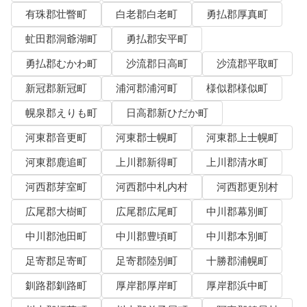
有珠郡壮瞥町
白老郡白老町
勇払郡厚真町
虻田郡洞爺湖町
勇払郡安平町
勇払郡むかわ町
沙流郡日高町
沙流郡平取町
新冠郡新冠町
浦河郡浦河町
様似郡様似町
幌泉郡えりも町
日高郡新ひだか町
河東郡音更町
河東郡士幌町
河東郡上士幌町
河東郡鹿追町
上川郡新得町
上川郡清水町
河西郡芽室町
河西郡中札内村
河西郡更別村
広尾郡大樹町
広尾郡広尾町
中川郡幕別町
中川郡池田町
中川郡豊頃町
中川郡本別町
足寄郡足寄町
足寄郡陸別町
十勝郡浦幌町
釧路郡釧路町
厚岸郡厚岸町
厚岸郡浜中町