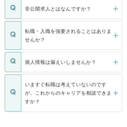
ご登録いただきましたら、弊社担当者がご
登録内容を確認し、その後メールもしくは
非公開求人とはなんですか？
お電話にて次のステップのご案内をいたし
ます。通常、5営業日以内にはご連絡をせて
マイナビDOCTORで取り扱っている求人の
いただきますので、しばらくお待ちくださ
うち約3割は、Webサイトからご覧いただ
転職・入職を強要されることはありま
い。
けない「非公開求人」です。非公開求人は
せんか？
下記の理由によって、一般には公開してい
ません。
転職・入職を強要することは一切ありませ
ん。また、仮に応募先から内定をいただい
個人情報は漏えいしませんか？
■応募殺到を避けるため 人気のある医療機
たとしても、ご本人が納得しない限り、内
関を公にしてしまうと、応募が殺到する場
定を承諾する必要はありません。内定先へ
個人情報が漏えいすることはありませんの
合があります。 選考を効率よく行うため
の辞退の連絡はキャリアパートナーが行い
で、ご安心ください。当サイトからの登録
いますぐ転職は考えていないのです
に、医療機関が求める条件に合った人材の
ますので、ご安心ください。
などで収集したご登録者様の個人情報は、
が、これからのキャリアを相談できま
みを人材紹介会社に依頼するケースが増え
ご本人のキャリアアップおよび転職活動の
ています。
すか？
支援を目的に使用いたします。お預かりし
ているすべての個人データはご本人の許可
お気軽にご相談ください。先生専任のキャ
なく、医療機関側に開示したり、第三者に
リアパートナーが将来のご希望などをおう
提供することは一切ありません。また弊社