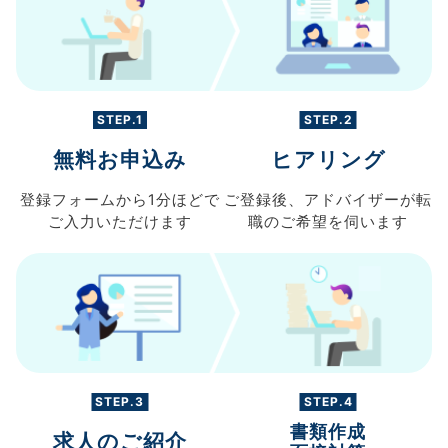
STEP.1
STEP.2
無料お申込み
ヒアリング
登録フォームから
1分ほどで
ご登録後、
アドバイザーが転
ご入力
いただけます
職の
ご希望を伺います
STEP.3
STEP.4
書類作成
求人のご紹介