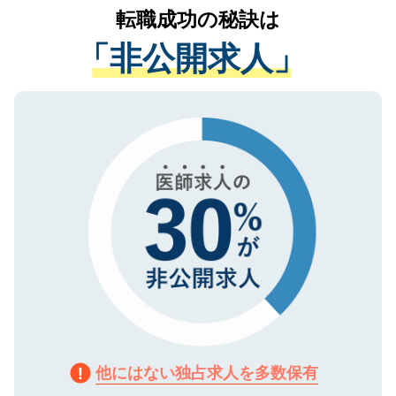
かがいして、現在の医療機関の状況や紹介
転職成功の秘訣は
は、個人情報の取り扱いについての厳密な
経験をまじえながら、適切なアドバイスを
管理基準を満たした事業者のみに付与され
「非公開求人」
させていただきます。すぐにご転職をされ
る、プライバシーマークを取得済みです。
ない方には、長期的なサポートが可能です
ご登録いただいた個人情報は、SSL（デー
ので、まずはご登録ください。
タ暗号化）によって保護されていますの
で、機密保持に関してもご安心ください。
他にはない独占求人を多数保有