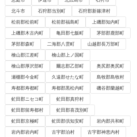
恵庭市
伊達市
北広島市
石狩市
北斗市
石狩郡当別町
石狩郡新篠津村
松前郡松前町
松前郡福島町
上磯郡知内町
上磯郡木古内町
亀田郡七飯町
茅部郡鹿部町
茅部郡森町
二海郡八雲町
山越郡長万部町
檜山郡江差町
檜山郡上ノ国町
檜山郡厚沢部町
爾志郡乙部町
奥尻郡奥尻町
瀬棚郡今金町
久遠郡せたな町
島牧郡島牧村
寿都郡寿都町
寿都郡黒松内町
磯谷郡蘭越町
虻田郡ニセコ町
虻田郡真狩村
虻田郡留寿都村
虻田郡喜茂別町
虻田郡京極町
虻田郡倶知安町
岩内郡共和町
岩内郡岩内町
古宇郡泊村
古宇郡神恵内村