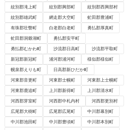
紋別郡滝上町
紋別郡興部町
紋別郡西興部村
紋別郡雄武町
網走郡大空町
虻田郡豊浦町
有珠郡壮瞥町
白老郡白老町
勇払郡厚真町
虻田郡洞爺湖町
勇払郡安平町
勇払郡むかわ町
沙流郡日高町
沙流郡平取町
新冠郡新冠町
浦河郡浦河町
様似郡様似町
幌泉郡えりも町
日高郡新ひだか町
河東郡音更町
河東郡士幌町
河東郡上士幌町
河東郡鹿追町
上川郡新得町
上川郡清水町
河西郡芽室町
河西郡中札内村
河西郡更別村
広尾郡大樹町
広尾郡広尾町
中川郡幕別町
中川郡池田町
中川郡豊頃町
中川郡本別町