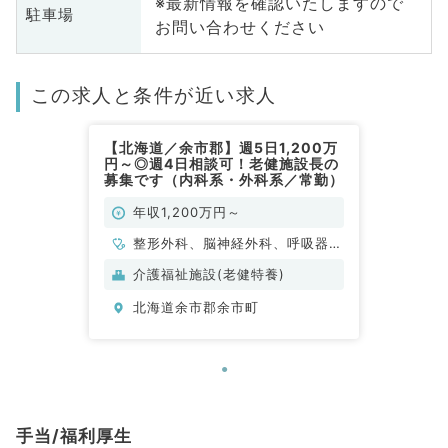
※最新情報を確認いたしますので
駐車場
お問い合わせください
この求人と条件が近い求人
【北海道／余市郡】週5日1,200万
円～◎週4日相談可！老健施設長の
募集です（内科系・外科系／常勤）
年収1,200万円～
整形外科、脳神経外科、呼吸器外
科、心臓血管外科、一般内科、循
介護福祉施設(老健特養)
環器内科、呼吸器内科、消化器内
北海道余市郡余市町
科、内分泌・代謝内科、腎臓内
科、老年内科、外科系全般、一般
外科、消化器外科
手当/福利厚生