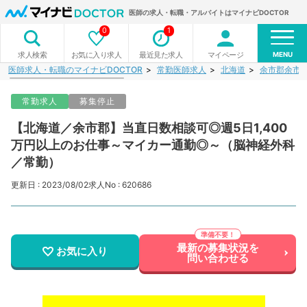
医師の求人・転職・アルバイトはマイナビDOCTOR
0
1
MENU
お気に入り求人
最近見た求人
マイページ
求人検索
医師求人・転職のマイナビDOCTOR
常勤医師求人
北海道
余市郡余市
常勤求人
募集停止
【北海道／余市郡】当直日数相談可◎週5日1,400
万円以上のお仕事～マイカー通勤◎～（脳神経外科
／常勤）
更新日 : 2023/08/02
求人No : 620686
最新の募集状況を
お気に入り
問い合わせる