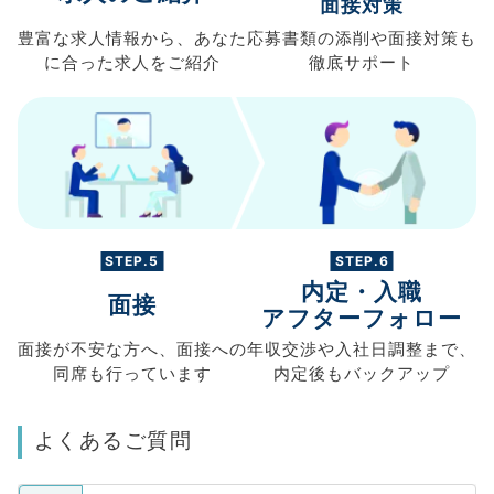
面接対策
豊富な求人情報から、
あなた
応募書類の
添削や面接対策も
に合った求人を
ご紹介
徹底サポート
STEP.5
STEP.6
内定・入職
面接
アフターフォロー
面接が不安な方へ、
面接への
年収交渉や
入社日調整まで、
同席も
行っています
内定後もバックアップ
よくあるご質問