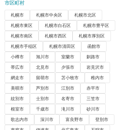
市区町村
札幌市
札幌市中央区
札幌市北区
札幌市東区
札幌市白石区
札幌市豊平区
札幌市南区
札幌市西区
札幌市厚別区
札幌市手稲区
札幌市清田区
函館市
小樽市
旭川市
室蘭市
釧路市
帯広市
北見市
夕張市
岩見沢市
網走市
留萌市
苫小牧市
稚内市
美唄市
芦別市
江別市
赤平市
紋別市
士別市
名寄市
三笠市
根室市
千歳市
滝川市
砂川市
歌志内市
深川市
富良野市
登別市