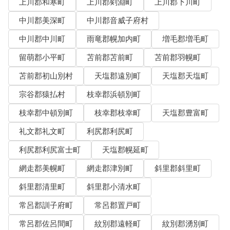
上川郡和寒町
上川郡剣淵町
上川郡下川町
中川郡美深町
中川郡音威子府村
中川郡中川町
雨竜郡幌加内町
増毛郡増毛町
留萌郡小平町
苫前郡苫前町
苫前郡羽幌町
苫前郡初山別村
天塩郡遠別町
天塩郡天塩町
宗谷郡猿払村
枝幸郡浜頓別町
枝幸郡中頓別町
枝幸郡枝幸町
天塩郡豊富町
礼文郡礼文町
利尻郡利尻町
利尻郡利尻富士町
天塩郡幌延町
網走郡美幌町
網走郡津別町
斜里郡斜里町
斜里郡清里町
斜里郡小清水町
常呂郡訓子府町
常呂郡置戸町
常呂郡佐呂間町
紋別郡遠軽町
紋別郡湧別町