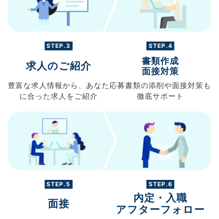
STEP.3
STEP.4
書類作成
求人のご紹介
面接対策
豊富な求人情報から、
あなた
応募書類の
添削や面接対策も
に合った求人を
ご紹介
徹底サポート
STEP.5
STEP.6
内定・入職
面接
アフターフォロー