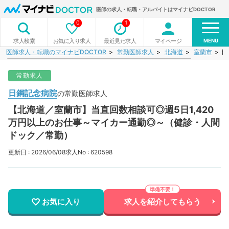
医師の求人・転職・アルバイトはマイナビDOCTOR
0
1
MENU
お気に入り求人
最近見た求人
マイページ
求人検索
医師求人・転職のマイナビDOCTOR
常勤医師求人
北海道
室蘭市
日
常勤求人
日鋼記念病院
の常勤医師求人
【北海道／室蘭市】当直回数相談可◎週5日1,420
万円以上のお仕事～マイカー通勤◎～（健診・人間
ドック／常勤）
更新日 : 2026/06/08
求人No : 620598
お気に入り
求人を紹介してもらう