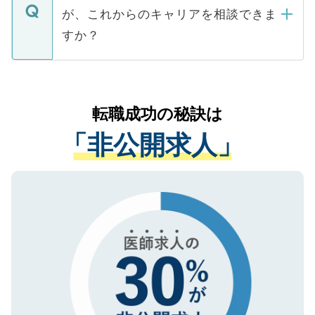
ますので、ご安心ください。
などで収集したご登録者様の個人情報は、
が、これからのキャリアを相談できま
みを人材紹介会社に依頼するケースが増え
ご本人のキャリアアップおよび転職活動の
ています。
すか？
支援を目的に使用いたします。お預かりし
ているすべての個人データはご本人の許可
お気軽にご相談ください。先生専任のキャ
なく、医療機関側に開示したり、第三者に
リアパートナーが将来のご希望などをおう
提供することは一切ありません。また弊社
かがいして、現在の医療機関の状況や紹介
転職成功の秘訣は
は、個人情報の取り扱いについての厳密な
経験をまじえながら、適切なアドバイスを
管理基準を満たした事業者のみに付与され
「非公開求人」
させていただきます。すぐにご転職をされ
る、プライバシーマークを取得済みです。
ない方には、長期的なサポートが可能です
ご登録いただいた個人情報は、SSL（デー
ので、まずはご登録ください。
タ暗号化）によって保護されていますの
で、機密保持に関してもご安心ください。