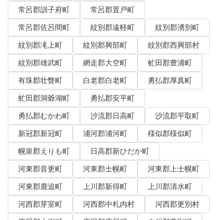
常呂郡訓子府町
常呂郡置戸町
常呂郡佐呂間町
紋別郡遠軽町
紋別郡湧別町
紋別郡滝上町
紋別郡興部町
紋別郡西興部村
紋別郡雄武町
網走郡大空町
虻田郡豊浦町
有珠郡壮瞥町
白老郡白老町
勇払郡厚真町
虻田郡洞爺湖町
勇払郡安平町
勇払郡むかわ町
沙流郡日高町
沙流郡平取町
新冠郡新冠町
浦河郡浦河町
様似郡様似町
幌泉郡えりも町
日高郡新ひだか町
河東郡音更町
河東郡士幌町
河東郡上士幌町
河東郡鹿追町
上川郡新得町
上川郡清水町
河西郡芽室町
河西郡中札内村
河西郡更別村