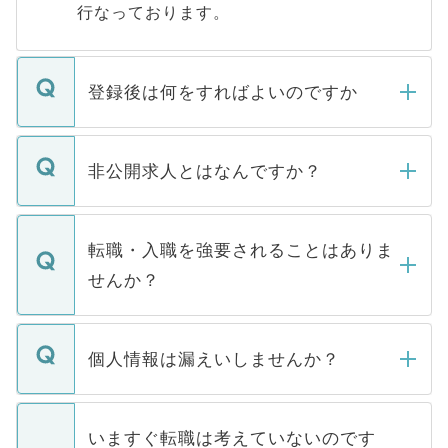
行なっております。
登録後は何をすればよいのですか
ご登録いただきましたら、弊社担当者がご
登録内容を確認し、その後メールもしくは
非公開求人とはなんですか？
お電話にて次のステップのご案内をいたし
ます。通常、5営業日以内にはご連絡をせて
マイナビDOCTORで取り扱っている求人の
いただきますので、しばらくお待ちくださ
うち約3割は、Webサイトからご覧いただ
転職・入職を強要されることはありま
い。
けない「非公開求人」です。非公開求人は
せんか？
下記の理由によって、一般には公開してい
ません。
転職・入職を強要することは一切ありませ
ん。また、仮に応募先から内定をいただい
個人情報は漏えいしませんか？
■応募殺到を避けるため 人気のある医療機
たとしても、ご本人が納得しない限り、内
関を公にしてしまうと、応募が殺到する場
定を承諾する必要はありません。内定先へ
個人情報が漏えいすることはありませんの
合があります。 選考を効率よく行うため
の辞退の連絡はキャリアパートナーが行い
で、ご安心ください。当サイトからの登録
いますぐ転職は考えていないのです
に、医療機関が求める条件に合った人材の