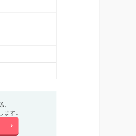
係、
します。