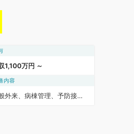
与
収1,100万円 ～
務内容
般外来、病棟管理、予防接
、一般健診・人間ドック