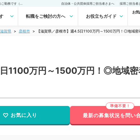
【滋賀県／彦根市】週4.5日1100万円～1500万円！◎地域密着型病院でのご勤務です（小児科／常勤）の転職・求人｜医師の求人・転職・アルバイトは【マイナビDOCTOR】
自治体・公共団体採用ご担当者さまへ
採用ご担当者
お気
す
転職をご検討の方へ
お役立ちガイド
滋賀県
彦根市
【滋賀県／彦根市】週4.5日1100万円～1500万円！◎地
5日1100万円～1500万円！◎地
お気に入り
最新の募集状況を問い