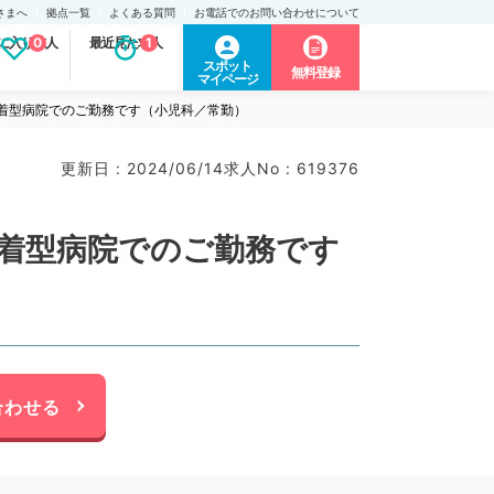
さまへ
拠点一覧
よくある質問
お電話でのお問い合わせについて
に入り求人
0
最近見た求人
1
スポット
無料登録
マイページ
域密着型病院でのご勤務です（小児科／常勤）
更新日 : 2024/06/14
求人No : 619376
域密着型病院でのご勤務です
合わせる