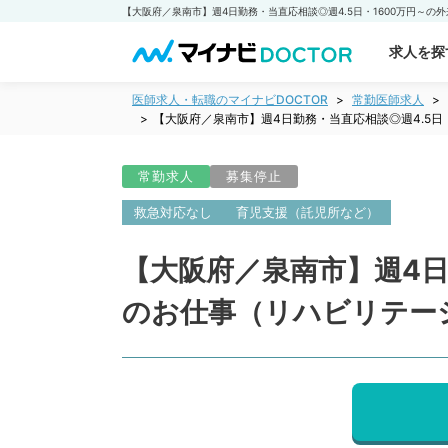
求人を探
医師求人・転職のマイナビDOCTOR
常勤医師求人
【大阪府／泉南市】週4日勤務・当直応相談◎週4.5日
常勤求人
募集停止
救急対応なし
育児支援（託児所など）
【大阪府／泉南市】週4日
のお仕事（リハビリテー