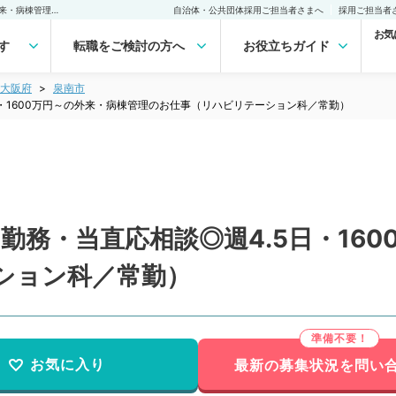
【大阪府／泉南市】週4日勤務・当直応相談◎週4.5日・1600万円～の外来・病棟管理のお仕事（リハビリテーション科／常勤）の転職・求人｜医師の求人・転職・アルバイトは【マイナビDOCTOR】
自治体・公共団体採用ご担当者さまへ
採用ご担当者
お気
す
転職をご検討の方へ
お役立ちガイド
大阪府
泉南市
・1600万円～の外来・病棟管理のお仕事（リハビリテーション科／常勤）
勤務・当直応相談◎週4.5日・16
ション科／常勤）
お気に入り
最新の募集状況を問い