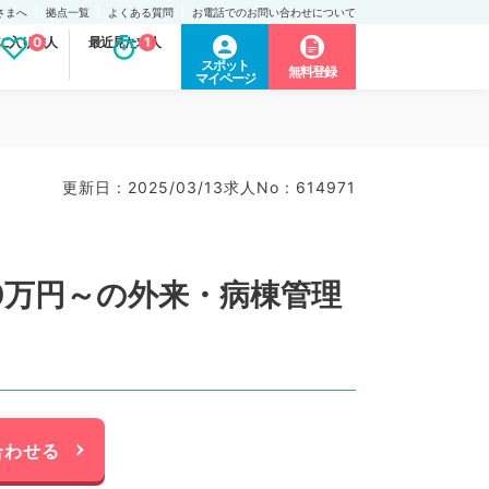
さまへ
拠点一覧
よくある質問
お電話でのお問い合わせについて
に入り求人
0
最近見た求人
1
スポット
無料登録
マイページ
更新日 : 2025/03/13
求人No : 614971
00万円～の外来・病棟管理
合わせる