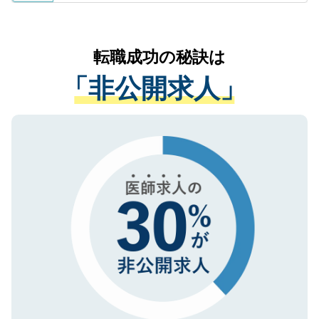
ているすべての個人データはご本人の許可
お気軽にご相談ください。先生専任のキャ
なく、医療機関側に開示したり、第三者に
リアパートナーが将来のご希望などをおう
提供することは一切ありません。また弊社
かがいして、現在の医療機関の状況や紹介
転職成功の秘訣は
は、個人情報の取り扱いについての厳密な
経験をまじえながら、適切なアドバイスを
管理基準を満たした事業者のみに付与され
「非公開求人」
させていただきます。すぐにご転職をされ
る、プライバシーマークを取得済みです。
ない方には、長期的なサポートが可能です
ご登録いただいた個人情報は、SSL（デー
ので、まずはご登録ください。
タ暗号化）によって保護されていますの
で、機密保持に関してもご安心ください。