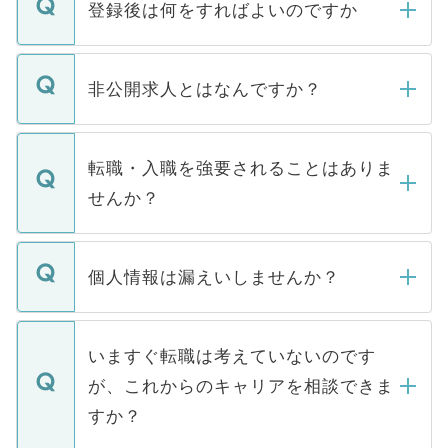
登録後は何をすればよいのですか
ご登録いただきましたら、弊社担当者がご
登録内容を確認し、その後メールもしくは
非公開求人とはなんですか？
お電話にて次のステップのご案内をいたし
ます。通常、5営業日以内にはご連絡をせて
マイナビDOCTORで取り扱っている求人の
いただきますので、しばらくお待ちくださ
うち約3割は、Webサイトからご覧いただ
転職・入職を強要されることはありま
い。
けない「非公開求人」です。非公開求人は
せんか？
下記の理由によって、一般には公開してい
ません。
転職・入職を強要することは一切ありませ
ん。また、仮に応募先から内定をいただい
個人情報は漏えいしませんか？
■応募殺到を避けるため 人気のある医療機
たとしても、ご本人が納得しない限り、内
関を公にしてしまうと、応募が殺到する場
定を承諾する必要はありません。内定先へ
個人情報が漏えいすることはありませんの
合があります。 選考を効率よく行うため
の辞退の連絡はキャリアパートナーが行い
で、ご安心ください。当サイトからの登録
いますぐ転職は考えていないのです
に、医療機関が求める条件に合った人材の
ますので、ご安心ください。
などで収集したご登録者様の個人情報は、
が、これからのキャリアを相談できま
みを人材紹介会社に依頼するケースが増え
ご本人のキャリアアップおよび転職活動の
ています。
すか？
支援を目的に使用いたします。お預かりし