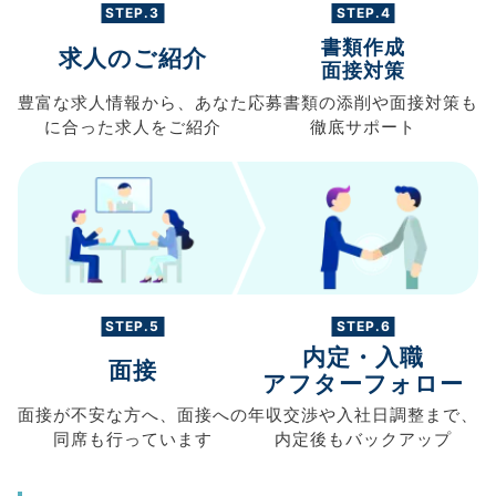
STEP.3
STEP.4
書類作成
求人のご紹介
面接対策
豊富な求人情報から、
あなた
応募書類の
添削や面接対策も
に合った求人を
ご紹介
徹底サポート
STEP.5
STEP.6
内定・入職
面接
アフターフォロー
面接が不安な方へ、
面接への
年収交渉や
入社日調整まで、
同席も
行っています
内定後もバックアップ