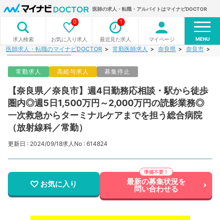
医師の求人・転職・アルバイトはマイナビDOCTOR
0
1
MENU
お気に入り求人
最近見た求人
マイページ
求人検索
医師求人・転職のマイナビDOCTOR
常勤医師求人
奈良県
奈良市
【
常勤求人
高給与求人
募集停止
【奈良県／奈良市】週4日勤務応相談・駅から徒歩
圏内◎週5日1,500万円～2,000万円の読影業務◎
一次救急からターミナルケアまでを担う総合病院
（放射線科／常勤）
更新日 : 2024/09/18
求人No : 614824
最新の募集状況を
お気に入り
問い合わせる