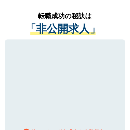
なく、医療機関側に開示したり、第三者に
リアパートナーが将来のご希望などをおう
提供することは一切ありません。また弊社
かがいして、現在の医療機関の状況や紹介
転職成功の秘訣は
は、個人情報の取り扱いについての厳密な
経験をまじえながら、適切なアドバイスを
管理基準を満たした事業者のみに付与され
「非公開求人」
させていただきます。すぐにご転職をされ
る、プライバシーマークを取得済みです。
ない方には、長期的なサポートが可能です
ご登録いただいた個人情報は、SSL（デー
ので、まずはご登録ください。
タ暗号化）によって保護されていますの
で、機密保持に関してもご安心ください。