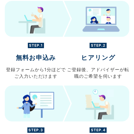
STEP.1
STEP.2
無料お申込み
ヒアリング
登録フォームから
1分ほどで
ご登録後、
アドバイザーが転
ご入力
いただけます
職の
ご希望を伺います
STEP.3
STEP.4