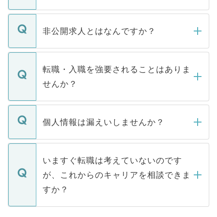
ご登録いただきましたら、弊社担当者がご
登録内容を確認し、その後メールもしくは
非公開求人とはなんですか？
お電話にて次のステップのご案内をいたし
ます。通常、5営業日以内にはご連絡をせて
マイナビDOCTORで取り扱っている求人の
いただきますので、しばらくお待ちくださ
うち約3割は、Webサイトからご覧いただ
転職・入職を強要されることはありま
い。
けない「非公開求人」です。非公開求人は
せんか？
下記の理由によって、一般には公開してい
ません。
転職・入職を強要することは一切ありませ
ん。また、仮に応募先から内定をいただい
個人情報は漏えいしませんか？
■応募殺到を避けるため 人気のある医療機
たとしても、ご本人が納得しない限り、内
関を公にしてしまうと、応募が殺到する場
定を承諾する必要はありません。内定先へ
個人情報が漏えいすることはありませんの
合があります。 選考を効率よく行うため
の辞退の連絡はキャリアパートナーが行い
で、ご安心ください。当サイトからの登録
いますぐ転職は考えていないのです
に、医療機関が求める条件に合った人材の
ますので、ご安心ください。
などで収集したご登録者様の個人情報は、
が、これからのキャリアを相談できま
みを人材紹介会社に依頼するケースが増え
ご本人のキャリアアップおよび転職活動の
ています。
すか？
支援を目的に使用いたします。お預かりし
ているすべての個人データはご本人の許可
お気軽にご相談ください。先生専任のキャ