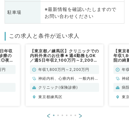
※最新情報を確認いたしますので
駐車場
お問い合わせください
この求人と条件が近い求人
5日年収
【東京都／練馬区】クリニックでの
【東京
問診療の
内科外来のお仕事★週4勤務もOK
年収1,
K◎夜間
／週5日年収2,100万円～2,200万
院の綺
（内科系
円程度◎マイカー通勤可能です！
です★
（内科系／常勤）
◎（内
万円
年収1,800万円～2,200万円
年収
神経内科、心療内科、一般内科、
神
循環器内科、呼吸器内科、消化器
科
クリニック(保険診療)
病
内科、内分泌・代謝内科、腎臓内
器
東京都練馬区
東
科、老年内科、膠原病科
謝
<
>