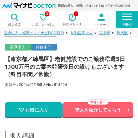
医師の求人・転職・アルバイトはマイナビDOCTOR
0
1
MENU
お気に入り求人
最近見た求人
マイページ
求人検索
医師求人・転職のマイナビDOCTOR
常勤医師求人
東京都
練馬区
【
常勤求人
科目不問
【東京都／練馬区】老健施設でのご勤務◎週5日
1,100万円のご案内◎研究日の設けもございます
（科目不問／常勤）
更新日 : 2024/01/16
求人No : 614524
お気に入り
求人を紹介してもらう
求人詳細