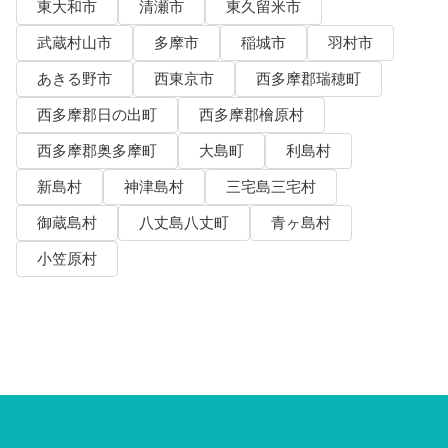
東大和市
清瀬市
東久留米市
武蔵村山市
多摩市
稲城市
羽村市
あきる野市
西東京市
西多摩郡瑞穂町
西多摩郡日の出町
西多摩郡檜原村
西多摩郡奥多摩町
大島町
利島村
新島村
神津島村
三宅島三宅村
御蔵島村
八丈島八丈町
青ヶ島村
小笠原村