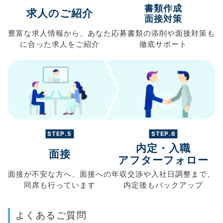
書類作成
求人のご紹介
面接対策
豊富な求人情報から、
あなた
応募書類の
添削や面接対策も
に合った求人を
ご紹介
徹底サポート
STEP.5
STEP.6
内定・入職
面接
アフターフォロー
面接が不安な方へ、
面接への
年収交渉や
入社日調整まで、
同席も
行っています
内定後もバックアップ
よくあるご質問