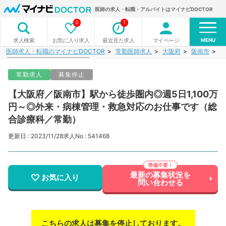
医師の求人・転職・アルバイトはマイナビDOCTOR
0
1
MENU
お気に入り求人
最近見た求人
マイページ
求人検索
医師求人・転職のマイナビDOCTOR
常勤医師求人
大阪府
阪南市
【
常勤求人
募集停止
【大阪府／阪南市】駅から徒歩圏内◎週5日1,100万
円～◎外来・病棟管理・救急対応のお仕事です（総
合診療科／常勤）
更新日 : 2023/11/28
求人No : 541468
最新の募集状況を
お気に入り
問い合わせる
こちらの求人は募集を停止しております。