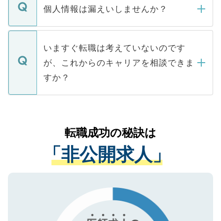
ん。また、仮に応募先から内定をいただい
個人情報は漏えいしませんか？
■応募殺到を避けるため 人気のある医療機
たとしても、ご本人が納得しない限り、内
関を公にしてしまうと、応募が殺到する場
定を承諾する必要はありません。内定先へ
個人情報が漏えいすることはありませんの
合があります。 選考を効率よく行うため
の辞退の連絡はキャリアパートナーが行い
で、ご安心ください。当サイトからの登録
いますぐ転職は考えていないのです
に、医療機関が求める条件に合った人材の
ますので、ご安心ください。
などで収集したご登録者様の個人情報は、
が、これからのキャリアを相談できま
みを人材紹介会社に依頼するケースが増え
ご本人のキャリアアップおよび転職活動の
ています。
すか？
支援を目的に使用いたします。お預かりし
ているすべての個人データはご本人の許可
お気軽にご相談ください。先生専任のキャ
なく、医療機関側に開示したり、第三者に
リアパートナーが将来のご希望などをおう
提供することは一切ありません。また弊社
かがいして、現在の医療機関の状況や紹介
転職成功の秘訣は
は、個人情報の取り扱いについての厳密な
経験をまじえながら、適切なアドバイスを
管理基準を満たした事業者のみに付与され
「非公開求人」
させていただきます。すぐにご転職をされ
る、プライバシーマークを取得済みです。
ない方には、長期的なサポートが可能です
ご登録いただいた個人情報は、SSL（デー
ので、まずはご登録ください。
タ暗号化）によって保護されていますの
で、機密保持に関してもご安心ください。