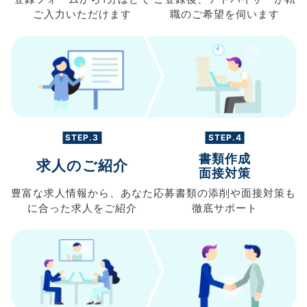
ご入力
いただけます
職の
ご希望を伺います
STEP.3
STEP.4
書類作成
求人のご紹介
面接対策
豊富な求人情報から、
あなた
応募書類の
添削や面接対策も
に合った求人を
ご紹介
徹底サポート