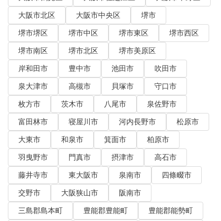
大阪市北区
大阪市中央区
堺市
堺市堺区
堺市中区
堺市東区
堺市西区
堺市南区
堺市北区
堺市美原区
岸和田市
豊中市
池田市
吹田市
泉大津市
高槻市
貝塚市
守口市
枚方市
茨木市
八尾市
泉佐野市
富田林市
寝屋川市
河内長野市
松原市
大東市
和泉市
箕面市
柏原市
羽曳野市
門真市
摂津市
高石市
藤井寺市
東大阪市
泉南市
四條畷市
交野市
大阪狭山市
阪南市
三島郡島本町
豊能郡豊能町
豊能郡能勢町