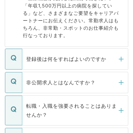
「年収1,500万円以上の病院を探してい
る」など、さまざまなご要望をキャリアパ
ートナーにお伝えください。常勤求人はも
ちろん、非常勤・スポットのお仕事紹介も
行なっております。
登録後は何をすればよいのですか
ご登録いただきましたら、弊社担当者がご
登録内容を確認し、その後メールもしくは
非公開求人とはなんですか？
お電話にて次のステップのご案内をいたし
ます。通常、5営業日以内にはご連絡をせて
マイナビDOCTORで取り扱っている求人の
いただきますので、しばらくお待ちくださ
うち約3割は、Webサイトからご覧いただ
転職・入職を強要されることはありま
い。
けない「非公開求人」です。非公開求人は
せんか？
下記の理由によって、一般には公開してい
ません。
転職・入職を強要することは一切ありませ