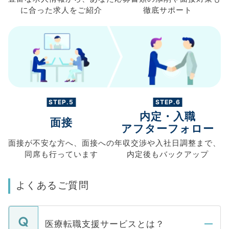
に合った求人を
ご紹介
徹底サポート
STEP.5
STEP.6
内定・入職
面接
アフターフォロー
面接が不安な方へ、
面接への
年収交渉や
入社日調整まで、
同席も
行っています
内定後もバックアップ
よくあるご質問
医療転職支援サービスとは？