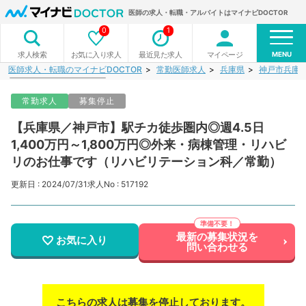
医師の求人・転職・アルバイトはマイナビDOCTOR
0
1
MENU
お気に入り求人
最近見た求人
マイページ
求人検索
医師求人・転職のマイナビDOCTOR
常勤医師求人
兵庫県
神戸市兵庫
常勤求人
募集停止
【兵庫県／神戸市】駅チカ徒歩圏内◎週4.5日
1,400万円～1,800万円◎外来・病棟管理・リハビ
リのお仕事です（リハビリテーション科／常勤）
更新日 : 2024/07/31
求人No : 517192
最新の募集状況を
お気に入り
問い合わせる
こちらの求人は募集を停止しております。