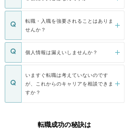
お電話にて次のステップのご案内をいたし
ます。通常、5営業日以内にはご連絡をせて
マイナビDOCTORで取り扱っている求人の
いただきますので、しばらくお待ちくださ
うち約3割は、Webサイトからご覧いただ
転職・入職を強要されることはありま
い。
けない「非公開求人」です。非公開求人は
せんか？
下記の理由によって、一般には公開してい
ません。
転職・入職を強要することは一切ありませ
ん。また、仮に応募先から内定をいただい
個人情報は漏えいしませんか？
■応募殺到を避けるため 人気のある医療機
たとしても、ご本人が納得しない限り、内
関を公にしてしまうと、応募が殺到する場
定を承諾する必要はありません。内定先へ
個人情報が漏えいすることはありませんの
合があります。 選考を効率よく行うため
の辞退の連絡はキャリアパートナーが行い
で、ご安心ください。当サイトからの登録
いますぐ転職は考えていないのです
に、医療機関が求める条件に合った人材の
ますので、ご安心ください。
などで収集したご登録者様の個人情報は、
が、これからのキャリアを相談できま
みを人材紹介会社に依頼するケースが増え
ご本人のキャリアアップおよび転職活動の
ています。
すか？
支援を目的に使用いたします。お預かりし
ているすべての個人データはご本人の許可
お気軽にご相談ください。先生専任のキャ
なく、医療機関側に開示したり、第三者に
リアパートナーが将来のご希望などをおう
提供することは一切ありません。また弊社
かがいして、現在の医療機関の状況や紹介
転職成功の秘訣は
は、個人情報の取り扱いについての厳密な
経験をまじえながら、適切なアドバイスを