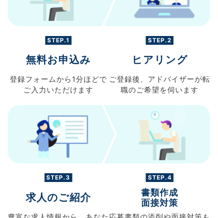
STEP.1
STEP.2
無料お申込み
ヒアリング
登録フォームから
1分ほどで
ご登録後、
アドバイザーが転
ご入力
いただけます
職の
ご希望を伺います
STEP.3
STEP.4
書類作成
求人のご紹介
面接対策
豊富な求人情報から、
あなた
応募書類の
添削や面接対策も