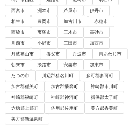
西宮市
洲本市
芦屋市
伊丹市
相生市
豊岡市
加古川市
赤穂市
西脇市
宝塚市
三木市
高砂市
川西市
小野市
三田市
加西市
丹波篠山市
養父市
丹波市
南あわじ市
朝来市
淡路市
宍粟市
加東市
たつの市
川辺郡猪名川町
多可郡多可町
加古郡稲美町
加古郡播磨町
神崎郡市川町
神崎郡福崎町
神崎郡神河町
揖保郡太子町
赤穂郡上郡町
佐用郡佐用町
美方郡香美町
美方郡新温泉町