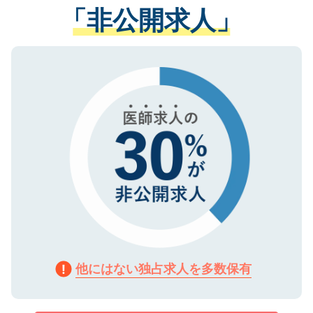
管理基準を満たした事業者のみに付与され
「非公開求人」
させていただきます。すぐにご転職をされ
る、プライバシーマークを取得済みです。
ない方には、長期的なサポートが可能です
ご登録いただいた個人情報は、SSL（デー
ので、まずはご登録ください。
タ暗号化）によって保護されていますの
で、機密保持に関してもご安心ください。
他にはない独占求人を多数保有