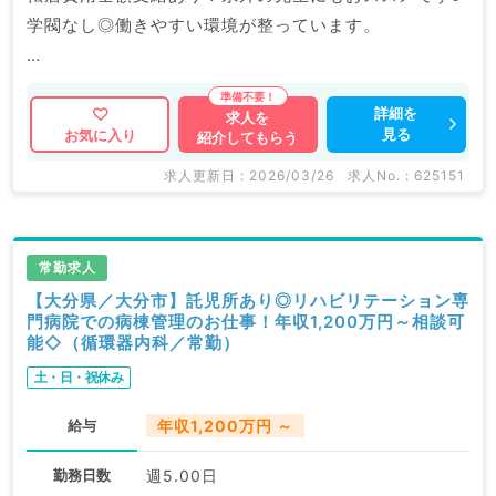
学閥なし◎働きやすい環境が整っています。
マイナビDOCTORでは病院やクリニックなどの医療機
詳細を
求人を
見る
お気に入り
紹介してもらう
関求人はもちろんのこと、
掲載情報以外にも産業医等の企業系求人も多数扱ってい
求人更新日 : 2026/03/26
求人No. : 625151
ます。
求人内容の詳細等はお気軽にお問合せ下さい。
常勤求人
【大分県／大分市】託児所あり◎リハビリテーション専
門病院での病棟管理のお仕事！年収1,200万円～相談可
能◇（循環器内科／常勤）
土・日・祝休み
給与
年収1,200万円 ～
勤務日数
週5.00日