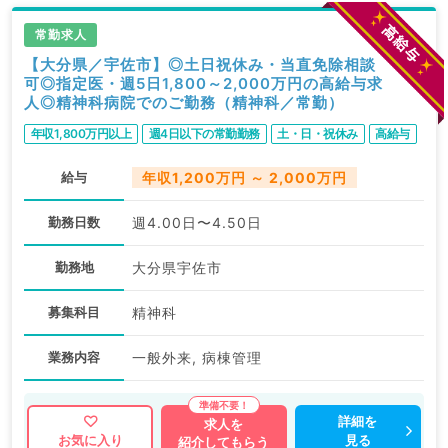
常勤求人
【大分県／宇佐市】◎土日祝休み・当直免除相談
可◎指定医・週5日1,800～2,000万円の高給与求
人◎精神科病院でのご勤務（精神科／常勤）
年収1,800万円以上
週4日以下の常勤勤務
土・日・祝休み
高給与
給与
年収1,200万円 ～ 2,000万円
勤務日数
週4.00日〜4.50日
勤務地
大分県宇佐市
募集科目
精神科
業務内容
一般外来, 病棟管理
詳細を
求人を
見る
お気に入り
紹介してもらう