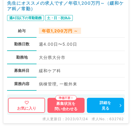
先生にオススメの求人です／年収1,200万円～（緩和ケ
ア科／常勤）
週4日以下の常勤勤務
土・日・祝休み
給与
年収1,200万円 ～
勤務日数
週4.00日〜5.00日
勤務地
大分県大分市
募集科目
緩和ケア科
業務内容
病棟管理, 一般外来
詳細を
募集状況を
見る
お気に入り
問い合わせる
求人更新日 : 2023/07/24
求人No. : 632762