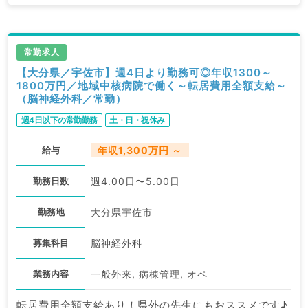
ます。
求人内容の詳細等はお気軽にお問合せ下さい。
常勤求人
【大分県／宇佐市】週4日より勤務可◎年収1300～
1800万円／地域中核病院で働く～転居費用全額支給～
（脳神経外科／常勤）
週4日以下の常勤勤務
土・日・祝休み
給与
年収1,300万円 ～
勤務日数
週4.00日〜5.00日
勤務地
大分県宇佐市
募集科目
脳神経外科
業務内容
一般外来, 病棟管理, オペ
転居費用全額支給あり！県外の先生にもおススメです♪