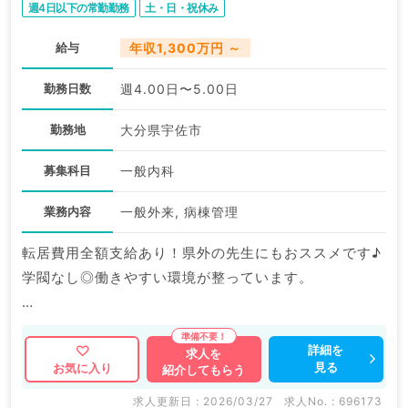
週4日以下の常勤勤務
土・日・祝休み
給与
年収1,300万円 ～
勤務日数
週4.00日〜5.00日
勤務地
大分県宇佐市
募集科目
一般内科
業務内容
一般外来, 病棟管理
転居費用全額支給あり！県外の先生にもおススメです♪
学閥なし◎働きやすい環境が整っています。
マイナビDOCTORでは病院やクリニックなどの医療機
詳細を
求人を
見る
お気に入り
紹介してもらう
関求人はもちろんのこと、
掲載情報以外にも産業医等の企業系求人も多数扱ってい
求人更新日 : 2026/03/27
求人No. : 696173