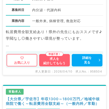
募集科目
内分泌・代謝内科
業務内容
一般外来, 病棟管理, 救急対応
転居費用全額支給あり！県外の先生にもおススメです♪
学閥なし◎働きやすい環境が整っています。
マイナビDOCTORでは病院やクリニックなどの医療機
詳細を
求人を
見る
お気に入り
紹介してもらう
関求人はもちろんのこと、
掲載情報以外にも産業医等の企業系求人も多数扱ってい
求人更新日 : 2026/04/10
求人No. : 958504
ます。
求人内容の詳細等はお気軽にお問合せ下さい。
常勤求人
【大分県／宇佐市】年収1300～1800万円／地域中核
病院で働く～転居費用全額支給～（一般内科／常勤）