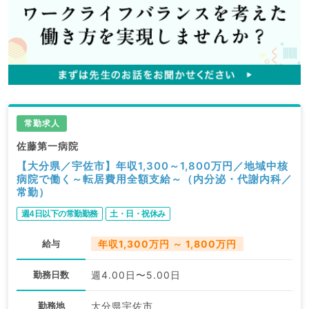
常勤求人
佐藤第一病院
【大分県／宇佐市】年収1,300～1,800万円／地域中核
病院で働く～転居費用全額支給～（内分泌・代謝内科／
常勤）
週4日以下の常勤勤務
土・日・祝休み
給与
年収1,300万円 ～ 1,800万円
勤務日数
週4.00日〜5.00日
勤務地
大分県宇佐市