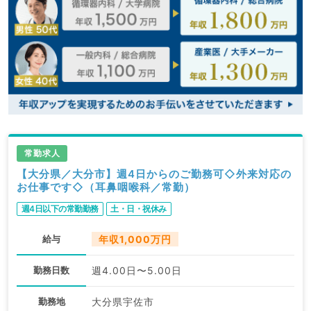
常勤求人
【大分県／大分市】週4日からのご勤務可◇外来対応の
お仕事です◇（耳鼻咽喉科／常勤）
週4日以下の常勤勤務
土・日・祝休み
給与
年収1,000万円
勤務日数
週4.00日〜5.00日
勤務地
大分県宇佐市