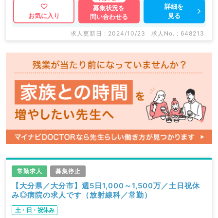
詳細を
募集状況を
見る
お気に入り
問い合わせる
求人更新日 : 2024/10/23
求人No. : 648213
常勤求人
募集停止
【大分県／大分市】週5日1,000～1,500万／土日祝休
み◎病院の求人です（放射線科／常勤）
土・日・祝休み