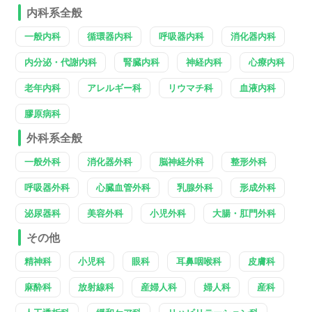
内科系全般
一般内科
循環器内科
呼吸器内科
消化器内科
内分泌・代謝内科
腎臓内科
神経内科
心療内科
老年内科
アレルギー科
リウマチ科
血液内科
膠原病科
外科系全般
一般外科
消化器外科
脳神経外科
整形外科
呼吸器外科
心臓血管外科
乳腺外科
形成外科
泌尿器科
美容外科
小児外科
大腸・肛門外科
その他
精神科
小児科
眼科
耳鼻咽喉科
皮膚科
麻酔科
放射線科
産婦人科
婦人科
産科