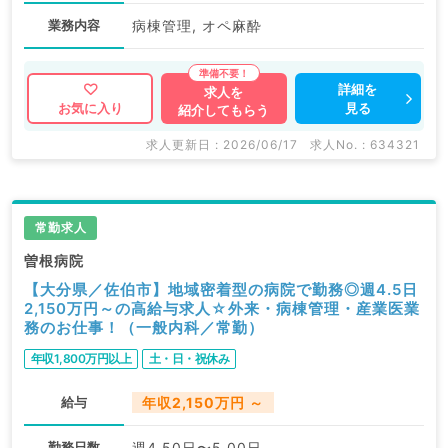
業務内容
病棟管理, オペ麻酔
詳細を
求人を
見る
お気に入り
紹介してもらう
求人更新日 : 2026/06/17
求人No. : 634321
常勤求人
曽根病院
【大分県／佐伯市】地域密着型の病院で勤務◎週4.5日
2,150万円～の高給与求人☆外来・病棟管理・産業医業
務のお仕事！（一般内科／常勤）
年収1,800万円以上
土・日・祝休み
給与
年収2,150万円 ～
勤務日数
週4.50日〜5.00日