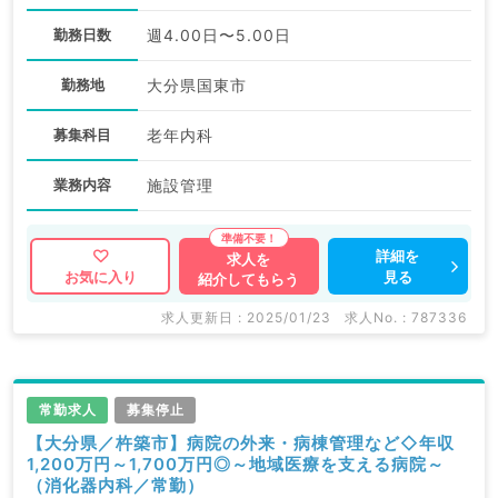
勤務日数
週4.00日〜5.00日
勤務地
大分県国東市
募集科目
老年内科
業務内容
施設管理
詳細を
求人を
見る
お気に入り
紹介してもらう
求人更新日 : 2025/01/23
求人No. : 787336
常勤求人
募集停止
【大分県／杵築市】病院の外来・病棟管理など◇年収
1,200万円～1,700万円◎～地域医療を支える病院～
（消化器内科／常勤）