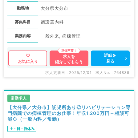
勤務地
大分県大分市
募集科目
循環器内科
業務内容
一般外来, 病棟管理
詳細を
求人を
見る
お気に入り
紹介してもらう
求人更新日 : 2025/12/01
求人No. : 764839
常勤求人
【大分県／大分市】託児所あり◎リハビリテーション専
門病院での病棟管理のお仕事！年収1,200万円～相談可
能◇（一般内科／常勤）
土・日・祝休み