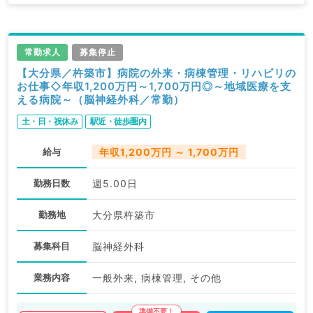
常勤求人
募集停止
【大分県／杵築市】病院の外来・病棟管理・リハビリの
お仕事◇年収1,200万円～1,700万円◎～地域医療を支
える病院～（脳神経外科／常勤）
土・日・祝休み
駅近・徒歩圏内
給与
年収1,200万円 ～ 1,700万円
勤務日数
週5.00日
勤務地
大分県杵築市
募集科目
脳神経外科
業務内容
一般外来, 病棟管理, その他