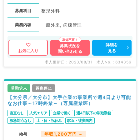
募集科目
整形外科
業務内容
一般外来, 病棟管理
詳細を
募集状況を
見る
お気に入り
問い合わせる
求人更新日 : 2023/08/31
求人No. : 634356
常勤求人
募集停止
【大分県／大分市】大手企業の事業所で週4日より可能
なお仕事～17時終業～（専属産業医）
当直なし
人気エリア
企業で働く
週4日以下の常勤勤務
救急対応なし
土・日・祝休み
駅近・徒歩圏内
給与
年収1,200万円 ～