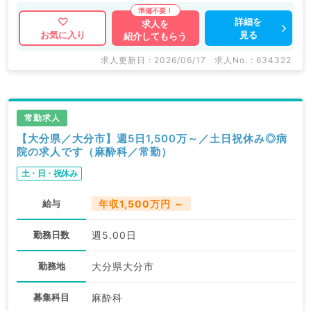
詳細を
求人を
見る
お気に入り
紹介してもらう
求人更新日 : 2026/06/17
求人No. : 634322
常勤求人
【大分県／大分市】週5日1,500万～／土日祝休み◎病
院の求人です（麻酔科／常勤）
土・日・祝休み
給与
年収1,500万円 ～
勤務日数
週5.00日
勤務地
大分県大分市
募集科目
麻酔科