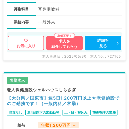
募集科目
耳鼻咽喉科
業務内容
一般外来
詳細を
求人を
見る
お気に入り
紹介してもらう
求人更新日 : 2025/05/30
求人No. : 727165
常勤求人
老人保健施設ウェルハウスしらさぎ
【大分県／国東市】週5日1,200万円以上★老健施設で
のご勤務です！（一般内科／常勤）
当直なし
週4日以下の常勤勤務
土・日・祝休み
施設管理の業務
給与
年収1,200万円 ～