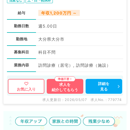
当直なし
土・日・祝休み
給与
年収1,200万円 ～
勤務日数
週5.00日
勤務地
大分県大分市
募集科目
科目不問
業務内容
訪問診療（居宅）, 訪問診療（施設）
詳細を
求人を
見る
お気に入り
紹介してもらう
求人更新日 : 2026/05/07
求人No. : 779774