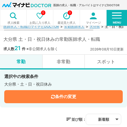
医師の求人・転職・アルバイトはマイナビDOCTOR
0
0
MENU
お気に入り求人
最近見た求人
マイページ
求人検索
医師求人・転職のマイナビDOCTOR
常勤医師求人
大分県
土・日・祝日
大分県 土・日・祝日休みの常勤医師求人・転職
21
求人数
件
※非公開求人を除く
2026年08月10日更新
常勤
非常勤
スポット
選択中の検索条件
大分県・土・日・祝日休み
条件の変更
並び順：
新着順