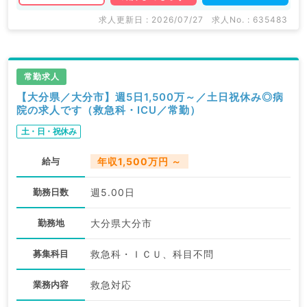
求人更新日 : 2026/07/27
求人No. : 635483
常勤求人
【大分県／大分市】週5日1,500万～／土日祝休み◎病
院の求人です（救急科・ICU／常勤）
土・日・祝休み
給与
年収1,500万円 ～
勤務日数
週5.00日
勤務地
大分県大分市
募集科目
救急科・ＩＣＵ、科目不問
業務内容
救急対応