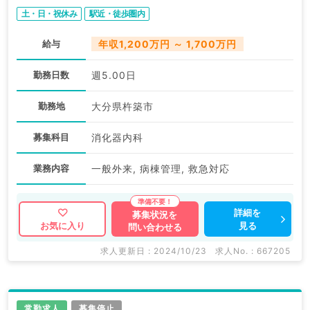
土・日・祝休み
駅近・徒歩圏内
給与
年収1,200万円 ～ 1,700万円
勤務日数
週5.00日
勤務地
大分県杵築市
募集科目
消化器内科
業務内容
一般外来, 病棟管理, 救急対応
詳細を
募集状況を
見る
お気に入り
問い合わせる
求人更新日 : 2024/10/23
求人No. : 667205
常勤求人
募集停止