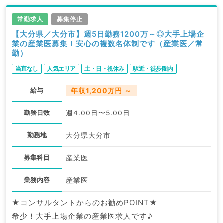
常勤求人
募集停止
【大分県／大分市】週5日勤務1200万～◎大手上場企
業の産業医募集！安心の複数名体制です（産業医／常
勤）
当直なし
人気エリア
土・日・祝休み
駅近・徒歩圏内
給与
年収1,200万円 ～
勤務日数
週4.00日〜5.00日
勤務地
大分県大分市
募集科目
産業医
業務内容
産業医
★コンサルタントからのお勧めPOINT★
希少！大手上場企業の産業医求人です♪