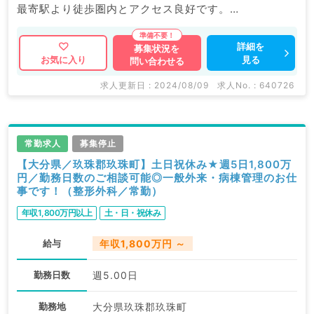
最寄駅より徒歩圏内とアクセス良好です。
マイナビDOCTORでは病院やクリニックなどの医療機
詳細を
募集状況を
見る
お気に入り
問い合わせる
関求人はもちろんのこと、
掲載情報以外にも産業医等の企業系求人も多数扱ってい
求人更新日 : 2024/08/09
求人No. : 640726
ます。
求人内容の詳細等はお気軽にお問合せ下さい。
常勤求人
募集停止
【大分県／玖珠郡玖珠町】土日祝休み★週5日1,800万
円／勤務日数のご相談可能◎一般外来・病棟管理のお仕
事です！（整形外科／常勤）
年収1,800万円以上
土・日・祝休み
給与
年収1,800万円 ～
勤務日数
週5.00日
勤務地
大分県玖珠郡玖珠町