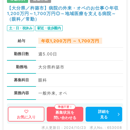
【大分県／杵築市】病院の外来・オペのお仕事◇年収
1,200万円～1,700万円◎～地域医療を支える病院～
（眼科／常勤）
土・日・祝休み
駅近・徒歩圏内
給与
年収1,200万円 ～ 1,700万円
勤務日数
週5.00日
勤務地
大分県杵築市
募集科目
眼科
業務内容
一般外来, オペ
詳細を
募集状況を
見る
お気に入り
問い合わせる
求人更新日 : 2024/10/23
求人No. : 653008