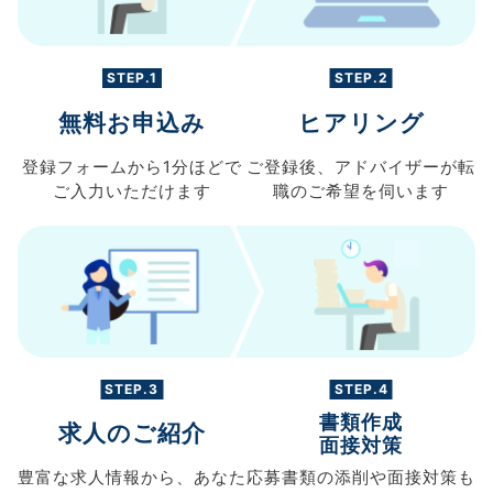
STEP.1
STEP.2
無料お申込み
ヒアリング
登録フォームから
1分ほどで
ご登録後、
アドバイザーが転
ご入力
いただけます
職の
ご希望を伺います
STEP.3
STEP.4
書類作成
求人のご紹介
面接対策
豊富な求人情報から、
あなた
応募書類の
添削や面接対策も