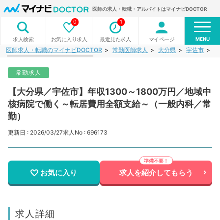
医師の求人・転職・アルバイトはマイナビDOCTOR
0
1
MENU
お気に入り求人
最近見た求人
マイページ
求人検索
医師求人・転職のマイナビDOCTOR
常勤医師求人
大分県
宇佐市
【
常勤求人
【大分県／宇佐市】年収1300～1800万円／地域中
核病院で働く～転居費用全額支給～（一般内科／常
勤）
更新日 : 2026/03/27
求人No : 696173
お気に入り
求人を紹介してもらう
求人詳細