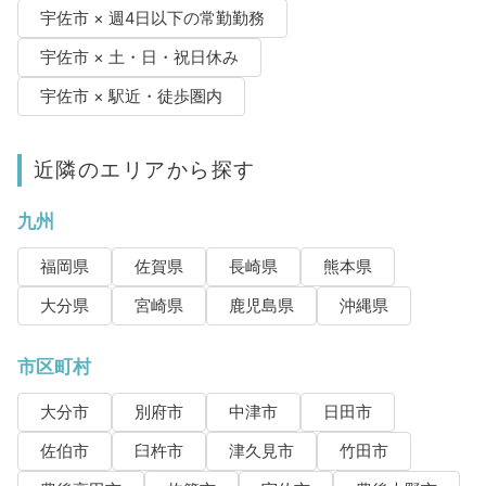
宇佐市 × 週4日以下の常勤勤務
宇佐市 × 土・日・祝日休み
宇佐市 × 駅近・徒歩圏内
近隣のエリアから探す
九州
福岡県
佐賀県
長崎県
熊本県
大分県
宮崎県
鹿児島県
沖縄県
市区町村
大分市
別府市
中津市
日田市
佐伯市
臼杵市
津久見市
竹田市