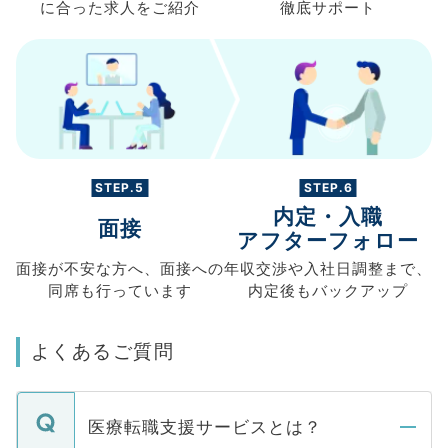
に合った求人を
ご紹介
徹底サポート
STEP.5
STEP.6
内定・入職
面接
アフターフォロー
面接が不安な方へ、
面接への
年収交渉や
入社日調整まで、
同席も
行っています
内定後もバックアップ
よくあるご質問
医療転職支援サービスとは？