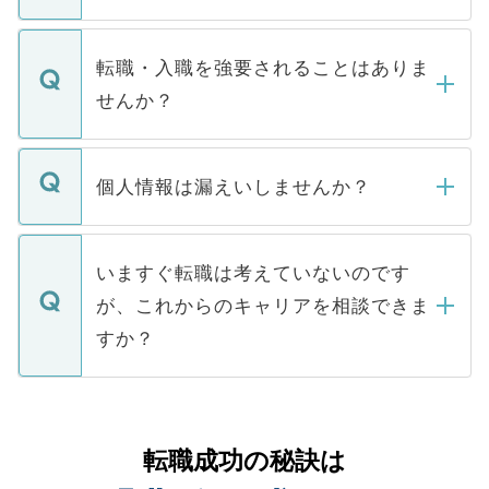
お電話にて次のステップのご案内をいたし
ます。通常、5営業日以内にはご連絡をせて
マイナビDOCTORで取り扱っている求人の
いただきますので、しばらくお待ちくださ
うち約3割は、Webサイトからご覧いただ
転職・入職を強要されることはありま
い。
けない「非公開求人」です。非公開求人は
せんか？
下記の理由によって、一般には公開してい
ません。
転職・入職を強要することは一切ありませ
ん。また、仮に応募先から内定をいただい
個人情報は漏えいしませんか？
■応募殺到を避けるため 人気のある医療機
たとしても、ご本人が納得しない限り、内
関を公にしてしまうと、応募が殺到する場
定を承諾する必要はありません。内定先へ
個人情報が漏えいすることはありませんの
合があります。 選考を効率よく行うため
の辞退の連絡はキャリアパートナーが行い
で、ご安心ください。当サイトからの登録
いますぐ転職は考えていないのです
に、医療機関が求める条件に合った人材の
ますので、ご安心ください。
などで収集したご登録者様の個人情報は、
が、これからのキャリアを相談できま
みを人材紹介会社に依頼するケースが増え
ご本人のキャリアアップおよび転職活動の
ています。
すか？
支援を目的に使用いたします。お預かりし
ているすべての個人データはご本人の許可
お気軽にご相談ください。先生専任のキャ
なく、医療機関側に開示したり、第三者に
リアパートナーが将来のご希望などをおう
提供することは一切ありません。また弊社
かがいして、現在の医療機関の状況や紹介
転職成功の秘訣は
は、個人情報の取り扱いについての厳密な
経験をまじえながら、適切なアドバイスを
管理基準を満たした事業者のみに付与され