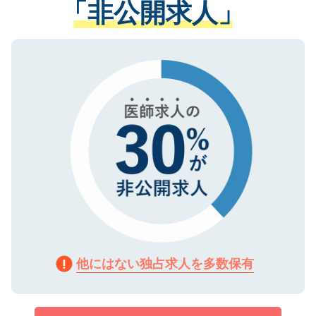
「非公開求人」
させていただきます。すぐにご転職をされ
る、プライバシーマークを取得済みです。
ない方には、長期的なサポートが可能です
ご登録いただいた個人情報は、SSL（デー
ので、まずはご登録ください。
タ暗号化）によって保護されていますの
で、機密保持に関してもご安心ください。
他にはない独占求人を多数保有