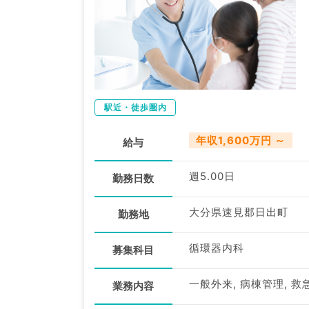
駅近・徒歩圏内
年収1,600万円 ～
給与
週5.00日
勤務日数
大分県速見郡日出町
勤務地
循環器内科
募集科目
一般外来, 病棟管理, 救
業務内容