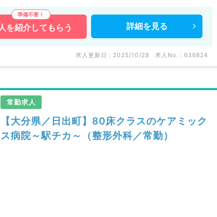
詳細を
見る
人を
紹介してもらう
求人更新日 : 2025/10/28
求人No. : 636824
常勤求人
【大分県／日出町】80床クラスのケアミック
ス病院～駅チカ～（整形外科／常勤）