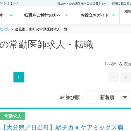
速見郡日出町(大分県)の常勤医師求人・転職｜医師の求人・転職・アルバイトは【マイナビDOCTOR】
自治体・公共団体採用ご担当者さまへ
採用ご担当者
お気
す
転職をご検討の方へ
お役立ちガイド
大分県
速見郡日出町の常勤医師求人一覧
)の常勤医師求人・転職
1～8件を表
1
並び順：
新着順
常勤求人
【大分県／日出町】駅チカ★ケアミックス病