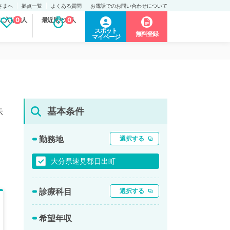
さまへ
拠点一覧
よくある質問
お電話でのお問い合わせについて
に入り求人
0
最近見た求人
0
スポット
無料登録
マイページ
基本条件
示
勤務地
選択する
大分県速見郡日出町
診療科目
選択する
希望年収