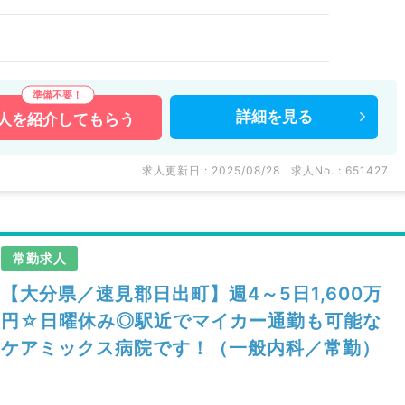
詳細を
見る
人を
紹介してもらう
求人更新日 : 2025/08/28
求人No. : 651427
常勤求人
【大分県／速見郡日出町】週4～5日1,600万
円☆日曜休み◎駅近でマイカー通勤も可能な
ケアミックス病院です！（一般内科／常勤）