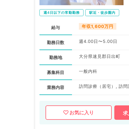
週4日以下の常勤勤務
駅近・徒歩圏内
年収1,600万円
給与
週4.00日〜5.00日
勤務日数
大分県速見郡日出町
勤務地
一般内科
募集科目
訪問診療（居宅）, 訪
業務内容
お気に入り
求