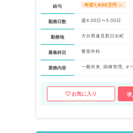
年収1,600万円 ～
給与
週4.00日〜5.00日
勤務日数
大分県速見郡日出町
勤務地
整形外科
募集科目
一般外来, 病棟管理, オ
業務内容
お気に入り
求