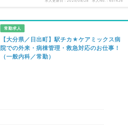
求人更新日 : 2025/08/28
求人No. : 651426
常勤求人
【大分県／日出町】駅チカ★ケアミックス病
院での外来・病棟管理・救急対応のお仕事！
（一般内科／常勤）